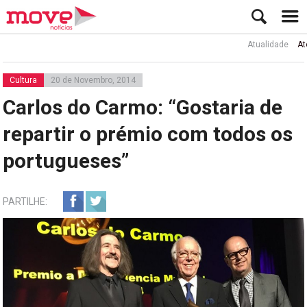
Atualidade
Ator Rui
Cultura
20 de Novembro, 2014
Carlos do Carmo: “Gostaria de
repartir o prémio com todos os
portugueses”
PARTILHE: