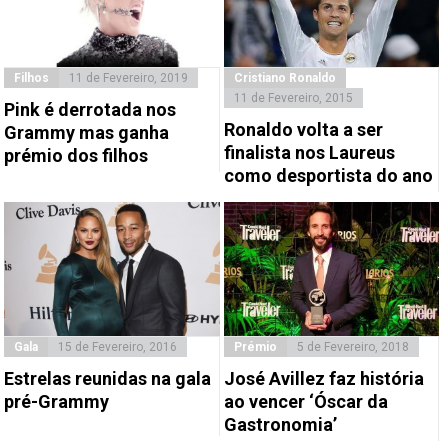
Filhos
11 de Fevereiro, 2019
Cristiano Ronaldo
11 de Fevereiro, 2015
Pink é derrotada nos
Ronaldo volta a ser
Grammy mas ganha
finalista nos Laureus
prémio dos filhos
como desportista do ano
Gala
15 de Fevereiro, 2016
Prémio
5 de Fevereiro, 2018
Estrelas reunidas na gala
José Avillez faz história
pré-Grammy
ao vencer ‘Óscar da
Gastronomia’