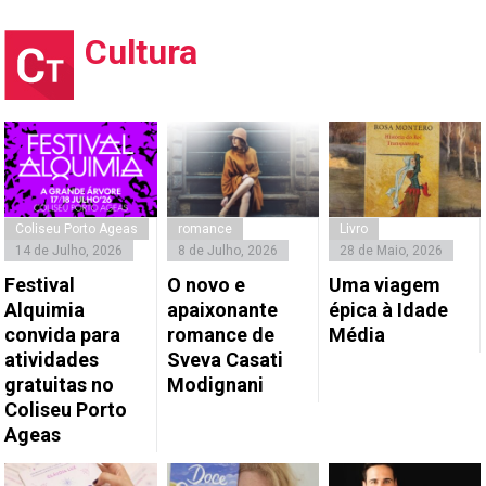
Cultura
Coliseu Porto Ageas
romance
Livro
14 de Julho, 2026
8 de Julho, 2026
28 de Maio, 2026
Festival
O novo e
Uma viagem
Alquimia
apaixonante
épica à Idade
convida para
romance de
Média
atividades
Sveva Casati
gratuitas no
Modignani
Coliseu Porto
Ageas