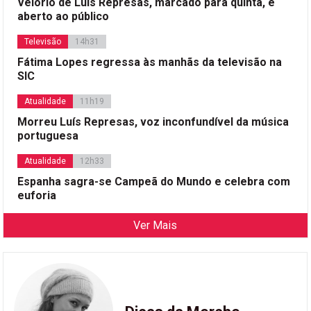
Velório de Luís Represas, marcado para quinta, é
aberto ao público
Televisão
14h31
Fátima Lopes regressa às manhãs da televisão na
SIC
Atualidade
11h19
Morreu Luís Represas, voz inconfundível da música
portuguesa
Atualidade
12h33
Espanha sagra-se Campeã do Mundo e celebra com
euforia
Ver Mais