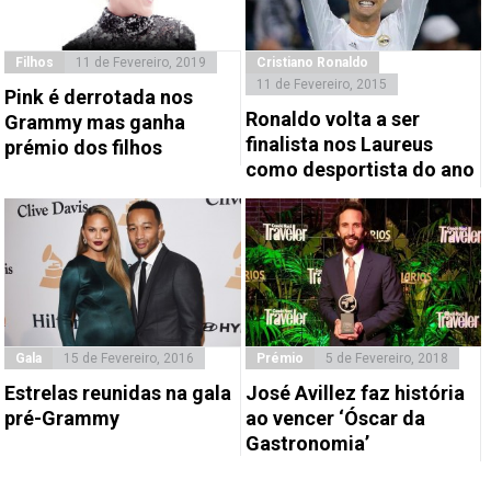
Filhos
11 de Fevereiro, 2019
Cristiano Ronaldo
11 de Fevereiro, 2015
Pink é derrotada nos
Ronaldo volta a ser
Grammy mas ganha
finalista nos Laureus
prémio dos filhos
como desportista do ano
Gala
15 de Fevereiro, 2016
Prémio
5 de Fevereiro, 2018
Estrelas reunidas na gala
José Avillez faz história
pré-Grammy
ao vencer ‘Óscar da
Gastronomia’