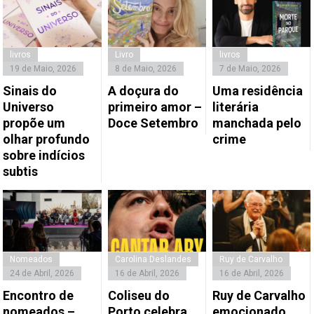
livros
Livro
livros
19 de Maio, 2026
8 de Maio, 2026
7 de Maio, 2026
Sinais do
A doçura do
Uma residência
Universo
primeiro amor –
literária
propõe um
Doce Setembro
manchada pelo
olhar profundo
crime
sobre indícios
subtis
Nomeados
Carolina Deslandes
Ruy de Carvalho
24 de Abril, 2026
16 de Abril, 2026
16 de Abril, 2026
Encontro de
Coliseu do
Ruy de Carvalho
nomeados –
Porto celebra
emocionado