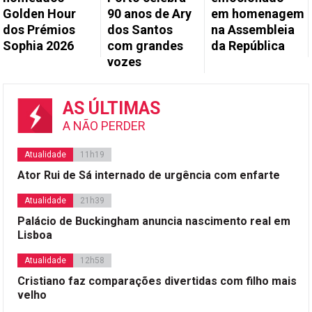
Golden Hour
90 anos de Ary
em homenagem
dos Prémios
dos Santos
na Assembleia
Sophia 2026
com grandes
da República
vozes
AS ÚLTIMAS
A NÃO PERDER
Atualidade
11h19
Ator Rui de Sá internado de urgência com enfarte
Atualidade
21h39
Palácio de Buckingham anuncia nascimento real em
Lisboa
Atualidade
12h58
Cristiano faz comparações divertidas com filho mais
velho