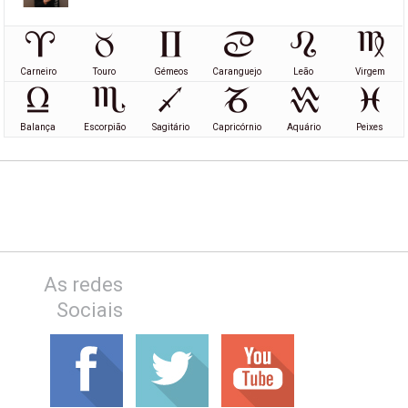
Carneiro
Touro
Gémeos
Caranguejo
Leão
Virgem
Balança
Escorpião
Sagitário
Capricórnio
Aquário
Peixes
As redes
Sociais