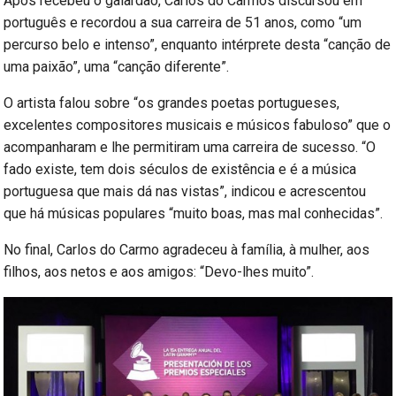
Após recebeu o galardão, Carlos do Carmos discursou em
português e recordou a sua carreira de 51 anos, como “um
percurso belo e intenso”, enquanto intérprete desta “canção de
uma paixão”, uma “canção diferente”.
O artista falou sobre “os grandes poetas portugueses,
excelentes compositores musicais e músicos fabuloso” que o
acompanharam e lhe permitiram uma carreira de sucesso. “O
fado existe, tem dois séculos de existência e é a música
portuguesa que mais dá nas vistas”, indicou e acrescentou
que há músicas populares “muito boas, mas mal conhecidas”.
No final, Carlos do Carmo agradeceu à família, à mulher, aos
filhos, aos netos e aos amigos: “Devo-lhes muito”.