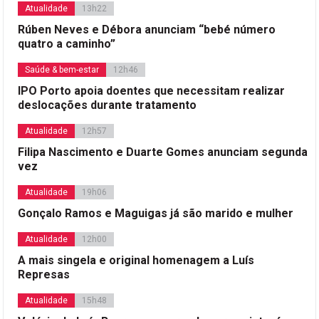
Atualidade
13h22
Rúben Neves e Débora anunciam “bebé número
quatro a caminho”
Saúde & bem-estar
12h46
IPO Porto apoia doentes que necessitam realizar
deslocações durante tratamento
Atualidade
12h57
Filipa Nascimento e Duarte Gomes anunciam segunda
vez
Atualidade
19h06
Gonçalo Ramos e Maguigas já são marido e mulher
Atualidade
12h00
A mais singela e original homenagem a Luís
Represas
Atualidade
15h48