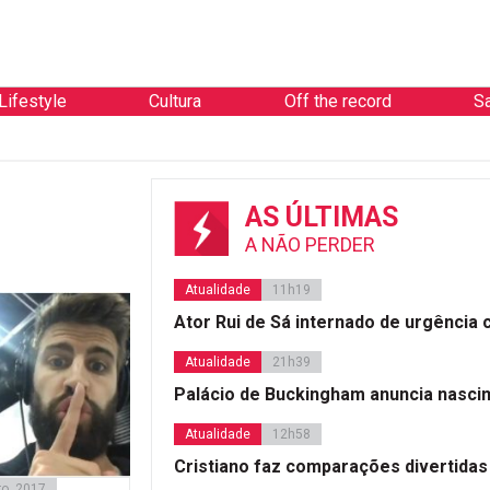
Lifestyle
Cultura
Off the record
S
AS ÚLTIMAS
A NÃO PERDER
Atualidade
11h19
Ator Rui de Sá internado de urgência
Atualidade
21h39
Palácio de Buckingham anuncia nasci
Atualidade
12h58
Cristiano faz comparações divertidas
ro, 2017