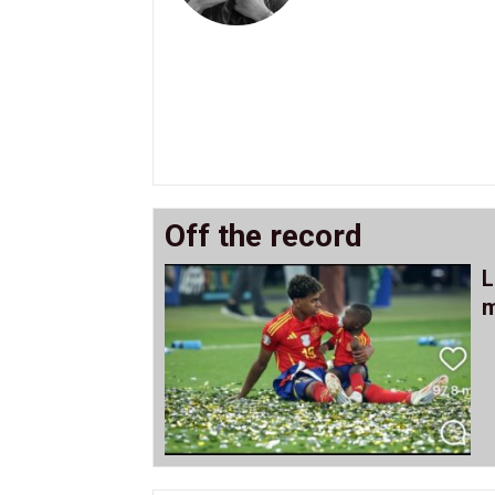
Off the record
L
m