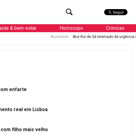
aúde & bem-estar
Horóscopo
Crónicas
Atualidade
Ator Rui de Sá internado de urgência com enfa
 com enfarte
mento real em Lisboa
 com filho mais velho