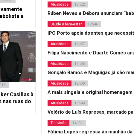
Atualidade
13h22
novamente
Rúben Neves e Débora anunciam “beb
ebolista a
Saúde & bem-estar
12h46
IPO Porto apoia doentes que necessi
Atualidade
12h57
Filipa Nascimento e Duarte Gomes a
Atualidade
19h06
Gonçalo Ramos e Maguigas já são mar
Atualidade
12h00
2016
A mais singela e original homenagem
ker Casillas à
 nas ruas do
Atualidade
15h48
Velório de Luís Represas, marcado par
Televisão
14h31
Fátima Lopes regressa às manhãs da 