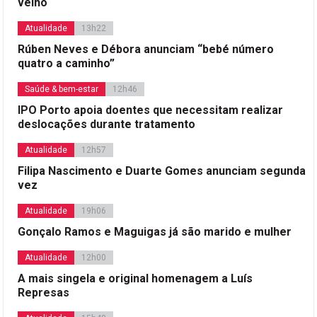
velho
Atualidade
13h22
Rúben Neves e Débora anunciam “bebé número
quatro a caminho”
Saúde & bem-estar
12h46
IPO Porto apoia doentes que necessitam realizar
deslocações durante tratamento
Atualidade
12h57
Filipa Nascimento e Duarte Gomes anunciam segunda
vez
Atualidade
19h06
Gonçalo Ramos e Maguigas já são marido e mulher
Atualidade
12h00
A mais singela e original homenagem a Luís
Represas