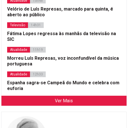
Atualidade
15h48
Velório de Luís Represas, marcado para quinta, é
aberto ao público
Televisão
14h31
Fátima Lopes regressa às manhãs da televisão na
SIC
Atualidade
11h19
Morreu Luís Represas, voz inconfundível da música
portuguesa
Atualidade
12h33
Espanha sagra-se Campeã do Mundo e celebra com
euforia
Ver Mais