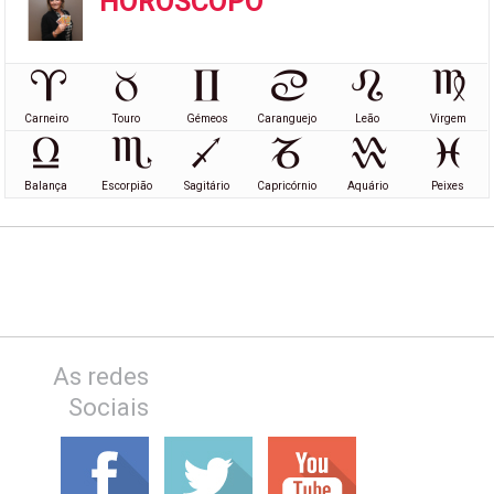
HORÓSCOPO
Carneiro
Touro
Gémeos
Caranguejo
Leão
Virgem
Balança
Escorpião
Sagitário
Capricórnio
Aquário
Peixes
As redes
Sociais