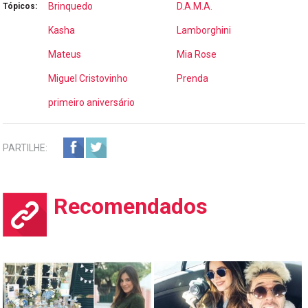
Brinquedo
D.A.M.A.
Tópicos:
Kasha
Lamborghini
Mateus
Mia Rose
Miguel Cristovinho
Prenda
primeiro aniversário
PARTILHE:
Recomendados