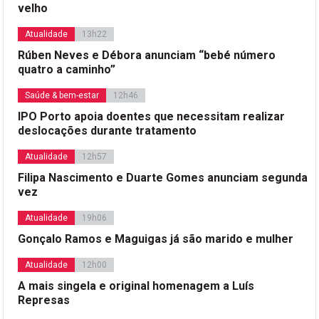
velho
Atualidade
13h22
Rúben Neves e Débora anunciam “bebé número
quatro a caminho”
Saúde & bem-estar
12h46
IPO Porto apoia doentes que necessitam realizar
deslocações durante tratamento
Atualidade
12h57
Filipa Nascimento e Duarte Gomes anunciam segunda
vez
Atualidade
19h06
Gonçalo Ramos e Maguigas já são marido e mulher
Atualidade
12h00
A mais singela e original homenagem a Luís
Represas