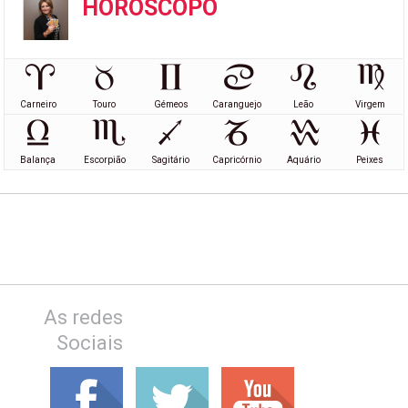
HORÓSCOPO
Carneiro
Touro
Gémeos
Caranguejo
Leão
Virgem
Balança
Escorpião
Sagitário
Capricórnio
Aquário
Peixes
As redes
Sociais