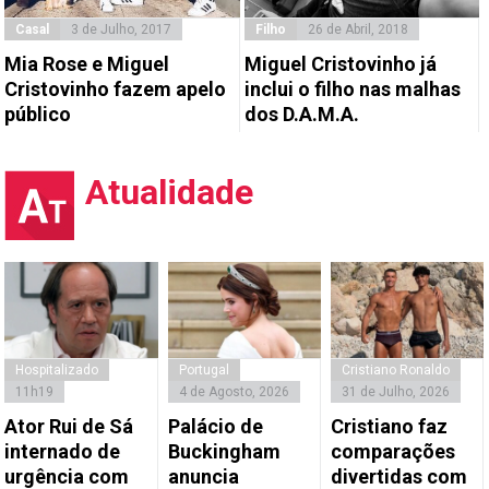
Casal
3 de Julho, 2017
Filho
26 de Abril, 2018
Mia Rose e Miguel
Miguel Cristovinho já
Cristovinho fazem apelo
inclui o filho nas malhas
público
dos D.A.M.A.
Atualidade
Hospitalizado
Portugal
Cristiano Ronaldo
11h19
4 de Agosto, 2026
31 de Julho, 2026
Ator Rui de Sá
Palácio de
Cristiano faz
internado de
Buckingham
comparações
urgência com
anuncia
divertidas com