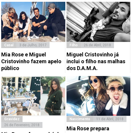
Casal
3 de Julho, 2017
Filho
26 de Abril, 2018
Mia Rose e Miguel
Miguel Cristovinho já
Cristovinho fazem apelo
inclui o filho nas malhas
público
dos D.A.M.A.
Gravidez
Nascimento
11 de Abril, 2018
26 de Fevereiro, 2018
Mia Rose prepara