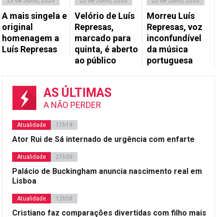
23 de Julho, 2026
22 de Julho, 2026
22 de Julho, 2026
A mais singela e
Velório de Luís
Morreu Luís
original
Represas,
Represas, voz
homenagem a
marcado para
inconfundível
Luís Represas
quinta, é aberto
da música
ao público
portuguesa
AS ÚLTIMAS
A NÃO PERDER
Atualidade
11h19
Ator Rui de Sá internado de urgência com enfarte
Atualidade
21h39
Palácio de Buckingham anuncia nascimento real em
Lisboa
Atualidade
12h58
Cristiano faz comparações divertidas com filho mais