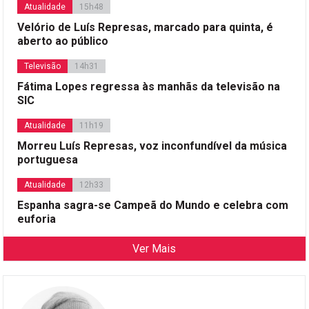
Atualidade
15h48
Velório de Luís Represas, marcado para quinta, é
aberto ao público
Televisão
14h31
Fátima Lopes regressa às manhãs da televisão na
SIC
Atualidade
11h19
Morreu Luís Represas, voz inconfundível da música
portuguesa
Atualidade
12h33
Espanha sagra-se Campeã do Mundo e celebra com
euforia
Ver Mais