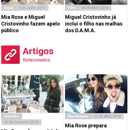
Casal
3 de Julho, 2017
Filho
26 de Abril, 2018
Mia Rose e Miguel
Miguel Cristovinho já
Cristovinho fazem apelo
inclui o filho nas malhas
público
dos D.A.M.A.
Artigos
Relacionados
Gravidez
Nascimento
11 de Abril, 2018
26 de Fevereiro, 2018
Mia Rose prepara