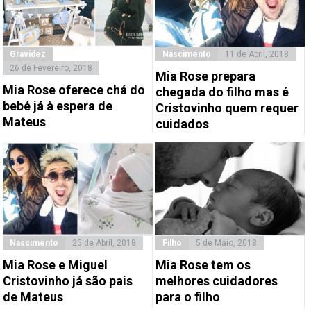
Gravidez
Nascimento
11 de Abril, 2018
26 de Fevereiro, 2018
Mia Rose prepara
Mia Rose oferece chá do
chegada do filho mas é
bebé já à espera de
Cristovinho quem requer
Mateus
cuidados
Nascimento
25 de Abril, 2018
Filho
5 de Maio, 2018
Mia Rose e Miguel
Mia Rose tem os
Cristovinho já são pais
melhores cuidadores
de Mateus
para o filho