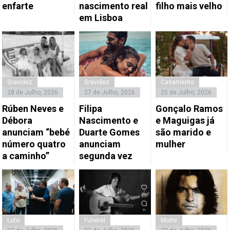
enfarte
nascimento real
filho mais velho
em Lisboa
Gravidez
Gravidez
Casamento
28 de Julho, 2026
27 de Julho, 2026
25 de Julho, 2026
Rúben Neves e
Filipa
Gonçalo Ramos
Débora
Nascimento e
e Maguigas já
anunciam “bebé
Duarte Gomes
são marido e
número quatro
anunciam
mulher
a caminho”
segunda vez
Luto
Funeral
Morte