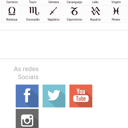
Carneiro
Touro
Gémeos
Caranguejo
Leão
Virgem
Balança
Escorpião
Sagitário
Capricórnio
Aquário
Peixes
As redes
Sociais