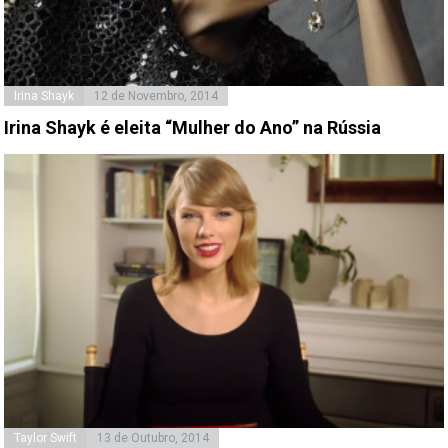
Irina Shayk
12 de Novembro, 2014
Irina Shayk é eleita “Mulher do Ano” na Rússia
Taylor Swift
13 de Outubro, 2014