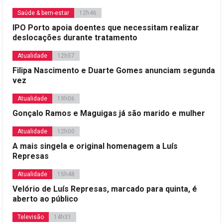
Saúde & bem-estar
12h46
IPO Porto apoia doentes que necessitam realizar
deslocações durante tratamento
Atualidade
12h57
Filipa Nascimento e Duarte Gomes anunciam segunda
vez
Atualidade
19h06
Gonçalo Ramos e Maguigas já são marido e mulher
Atualidade
12h00
A mais singela e original homenagem a Luís
Represas
Atualidade
15h48
Velório de Luís Represas, marcado para quinta, é
aberto ao público
Televisão
14h31