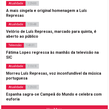
Atualidade
12h00
A mais singela e original homenagem a Luís
Represas
Atualidade
15h48
Velório de Luís Represas, marcado para quinta, é
aberto ao público
Televisão
14h31
Fátima Lopes regressa às manhãs da televisão na
SIC
Atualidade
11h19
Morreu Luís Represas, voz inconfundível da música
portuguesa
Atualidade
12h33
Espanha sagra-se Campeã do Mundo e celebra com
euforia