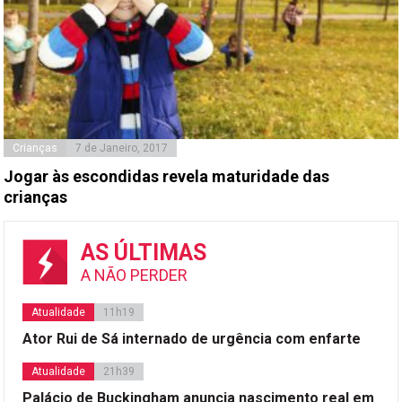
Crianças
7 de Janeiro, 2017
Jogar às escondidas revela maturidade das
crianças
AS ÚLTIMAS
A NÃO PERDER
Atualidade
11h19
Ator Rui de Sá internado de urgência com enfarte
Atualidade
21h39
Palácio de Buckingham anuncia nascimento real em