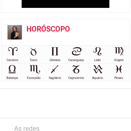
HORÓSCOPO
Carneiro
Touro
Gémeos
Caranguejo
Leão
Virgem
Balança
Escorpião
Sagitário
Capricórnio
Aquário
Peixes
As redes