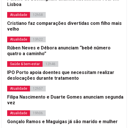
Lisboa
Atualidade
12h58
Cristiano faz comparações divertidas com filho mais
velho
Atualidade
13h22
Rúben Neves e Débora anunciam “bebé número
quatro a caminho”
Saúde & bem-estar
12h46
IPO Porto apoia doentes que necessitam realizar
deslocações durante tratamento
Atualidade
12h57
Filipa Nascimento e Duarte Gomes anunciam segunda
vez
Atualidade
19h06
Gonçalo Ramos e Maguigas já são marido e mulher