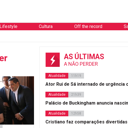
Lifestyle
Cultura
Off the record
S
er
AS ÚLTIMAS
A NÃO PERDER
Atualidade
11h19
Ator Rui de Sá internado de urgência
Atualidade
21h39
Palácio de Buckingham anuncia nasci
Atualidade
12h58
Cristiano faz comparações divertidas