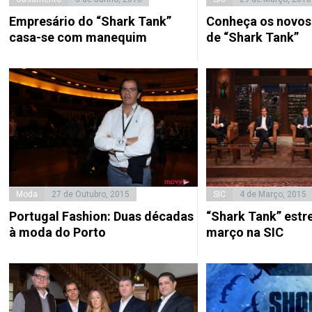
Empresário do “Shark Tank”
Conheça os novos
casa-se com manequim
de “Shark Tank”
Moda
27 de Outubro, 2015
SIC
4 de Março, 2015
Portugal Fashion: Duas décadas
“Shark Tank” estre
à moda do Porto
março na SIC