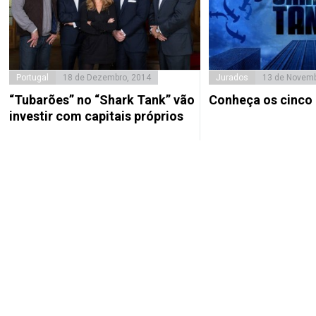
Portugal
18 de Dezembro, 2014
Jurados
13 de Novemb
“Tubarões” no “Shark Tank” vão
Conheça os cinco 
investir com capitais próprios