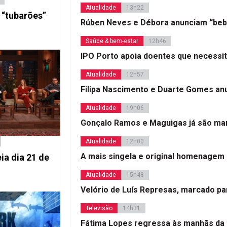
Atualidade
13h22
 “tubarões”
Rúben Neves e Débora anunciam “beb
Saúde & bem-estar
12h46
IPO Porto apoia doentes que necessi
Atualidade
12h57
Filipa Nascimento e Duarte Gomes a
Atualidade
19h06
Gonçalo Ramos e Maguigas já são mar
Atualidade
12h00
A mais singela e original homenagem
ia dia 21 de
Atualidade
15h48
Velório de Luís Represas, marcado par
Televisão
14h31
Fátima Lopes regressa às manhãs da 