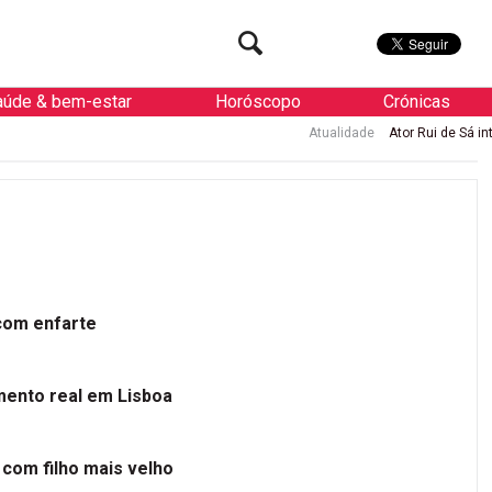
aúde & bem-estar
Horóscopo
Crónicas
Atualidade
Ator Rui de Sá internado d
 com enfarte
mento real em Lisboa
 com filho mais velho