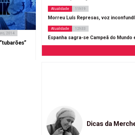
Atualidade
11h19
Morreu Luís Represas, voz inconfund
Atualidade
12h33
ro, 2014
Espanha sagra-se Campeã do Mundo e
“tubarões”
Dicas da Merch