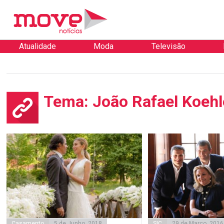
Atualidade
Moda
Televisão
Tema: João Rafael Koehl
Casamento
5 de Junho, 2018
SIC
29 de Março, 2016