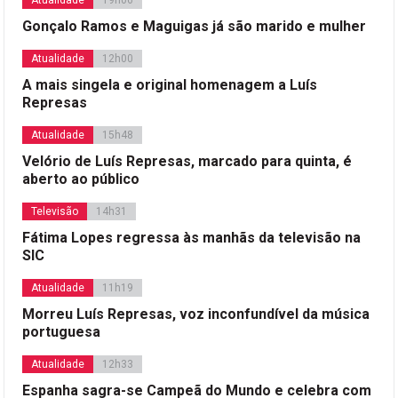
Atualidade
19h06
Gonçalo Ramos e Maguigas já são marido e mulher
Atualidade
12h00
A mais singela e original homenagem a Luís
Represas
Atualidade
15h48
Velório de Luís Represas, marcado para quinta, é
aberto ao público
Televisão
14h31
Fátima Lopes regressa às manhãs da televisão na
SIC
Atualidade
11h19
Morreu Luís Represas, voz inconfundível da música
portuguesa
Atualidade
12h33
Espanha sagra-se Campeã do Mundo e celebra com