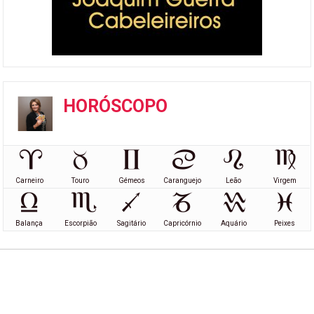
HORÓSCOPO
Carneiro
Touro
Gémeos
Caranguejo
Leão
Virgem
Balança
Escorpião
Sagitário
Capricórnio
Aquário
Peixes