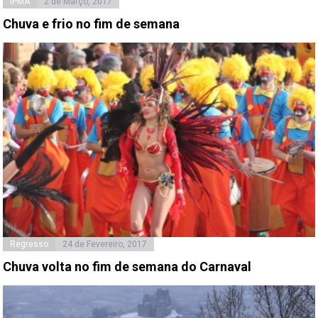
IPMA
2 de Março, 2017
Chuva e frio no fim de semana
Regresso
24 de Fevereiro, 2017
Chuva volta no fim de semana do Carnaval