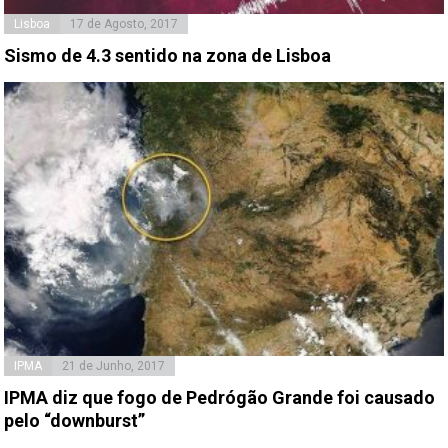
Lisboa
17 de Agosto, 2017
Sismo de 4.3 sentido na zona de Lisboa
IPMA
21 de Junho, 2017
IPMA diz que fogo de Pedrógão Grande foi causado
pelo “downburst”