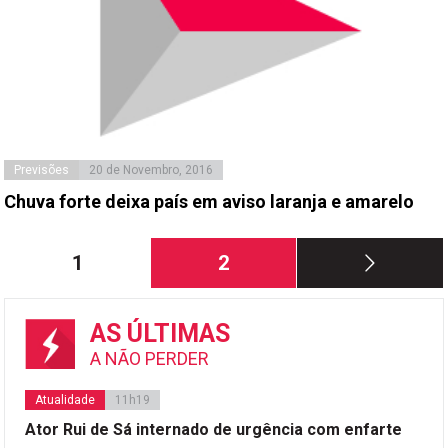
Previsões
20 de Novembro, 2016
Chuva forte deixa país em aviso laranja e amarelo
Paginação
Página
Página
1
2
dos
conteúdos
AS ÚLTIMAS
A NÃO PERDER
Atualidade
11h19
Ator Rui de Sá internado de urgência com enfarte