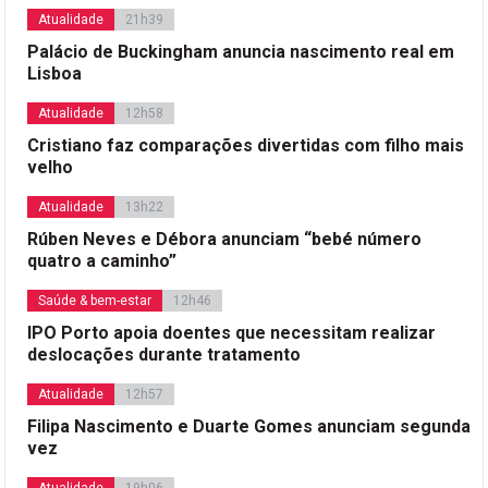
Atualidade
21h39
Palácio de Buckingham anuncia nascimento real em
Lisboa
Atualidade
12h58
Cristiano faz comparações divertidas com filho mais
velho
Atualidade
13h22
Rúben Neves e Débora anunciam “bebé número
quatro a caminho”
Saúde & bem-estar
12h46
IPO Porto apoia doentes que necessitam realizar
deslocações durante tratamento
Atualidade
12h57
Filipa Nascimento e Duarte Gomes anunciam segunda
vez