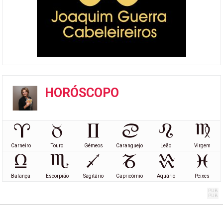
HORÓSCOPO
Carneiro
Touro
Gémeos
Caranguejo
Leão
Virgem
Balança
Escorpião
Sagitário
Capricórnio
Aquário
Peixes