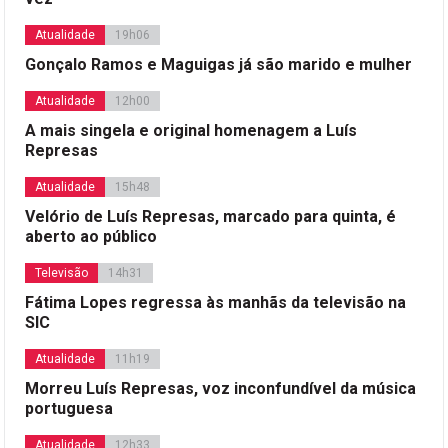
Atualidade
19h06
Gonçalo Ramos e Maguigas já são marido e mulher
Atualidade
12h00
A mais singela e original homenagem a Luís
Represas
Atualidade
15h48
Velório de Luís Represas, marcado para quinta, é
aberto ao público
Televisão
14h31
Fátima Lopes regressa às manhãs da televisão na
SIC
Atualidade
11h19
Morreu Luís Represas, voz inconfundível da música
portuguesa
Atualidade
12h33