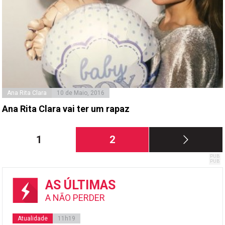
Ana Rita Clara
10 de Maio, 2016
Ana Rita Clara vai ter um rapaz
Paginação
Página
Página
1
2
dos
conteúdos
AS ÚLTIMAS
A NÃO PERDER
Atualidade
11h19