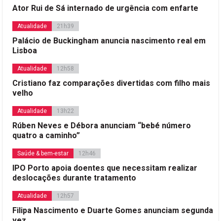
Ator Rui de Sá internado de urgência com enfarte
Atualidade
21h39
Palácio de Buckingham anuncia nascimento real em
Lisboa
Atualidade
12h58
Cristiano faz comparações divertidas com filho mais
velho
Atualidade
13h22
Rúben Neves e Débora anunciam “bebé número
quatro a caminho”
Saúde & bem-estar
12h46
IPO Porto apoia doentes que necessitam realizar
deslocações durante tratamento
Atualidade
12h57
Filipa Nascimento e Duarte Gomes anunciam segunda
vez