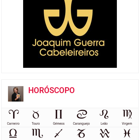
HORÓSCOPO
Carneiro
Touro
Gémeos
Caranguejo
Leão
Virgem