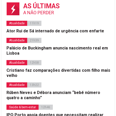
AS ÚLTIMAS
A NÃO PERDER
Atualidade
11h19
Ator Rui de Sá internado de urgência com enfarte
Atualidade
21h39
Palácio de Buckingham anuncia nascimento real em
Lisboa
Atualidade
12h58
Cristiano faz comparações divertidas com filho mais
velho
Atualidade
13h22
Rúben Neves e Débora anunciam “bebé número
quatro a caminho”
Saúde & bem-estar
12h46
IPO Porto apoia doentes que necessitam realizar