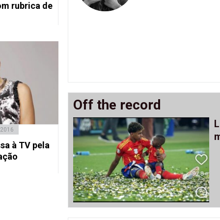
m rubrica de
Off the record
L
 2016
m
sa à TV pela
ação