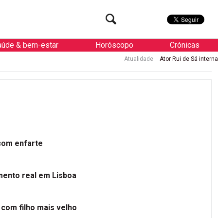
aúde & bem-estar
Horóscopo
Crónicas
Atualidade
Ator Rui de Sá internado de u
 com enfarte
mento real em Lisboa
 com filho mais velho