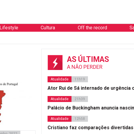
Lifestyle
Cultura
Off the record
S
AS ÚLTIMAS
A NÃO PERDER
Atualidade
11h19
Ator Rui de Sá internado de urgência
Atualidade
21h39
Palácio de Buckingham anuncia nasci
Atualidade
12h58
Cristiano faz comparações divertidas
unho, 2022