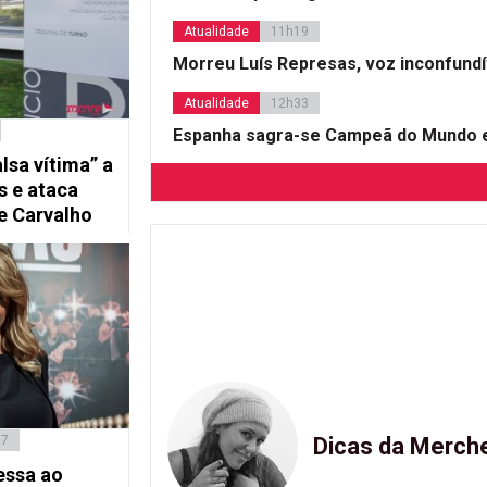
Atualidade
11h19
Morreu Luís Represas, voz inconfund
Atualidade
12h33
Espanha sagra-se Campeã do Mundo e
lsa vítima” a
 e ataca
e Carvalho
17
Dicas da Merch
essa ao