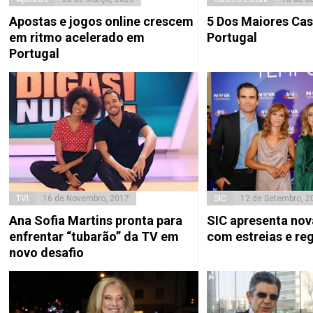
Apostas e jogos online crescem
5 Dos Maiores Cas
em ritmo acelerado em
Portugal
Portugal
TVI
16 de Novembro, 2017
SIC
12 de Setembro, 2
Ana Sofia Martins pronta para
SIC apresenta no
enfrentar “tubarão” da TV em
com estreias e re
novo desafio