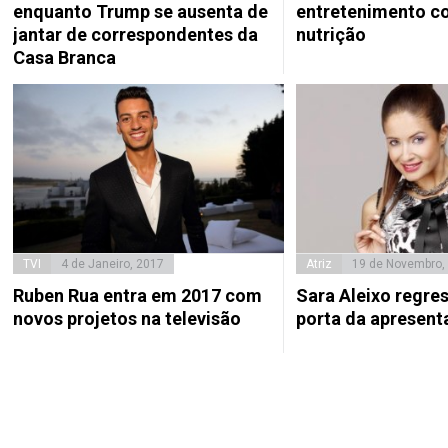
enquanto Trump se ausenta de
entretenimento co
jantar de correspondentes da
nutrição
Casa Branca
TVI
4 de Janeiro, 2017
Atriz
19 de Novembro,
Ruben Rua entra em 2017 com
Sara Aleixo regres
novos projetos na televisão
porta da apresent