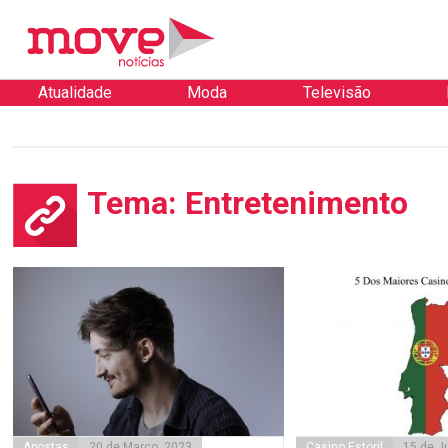
Atualidade
Moda
Televisão
Tema: Entretenimento
Apostas
20 de Março, 2023
Casino Estoril
15 de J