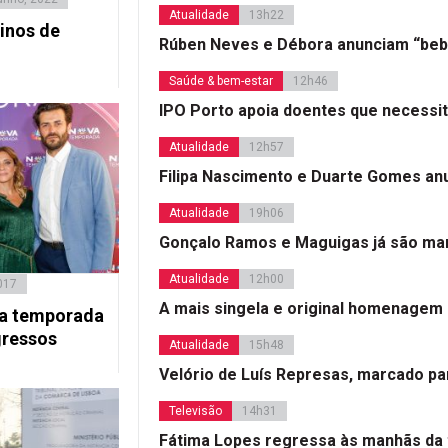
Atualidade
13h22
inos de
Rúben Neves e Débora anunciam “beb
Saúde & bem-estar
12h46
IPO Porto apoia doentes que necessi
Atualidade
12h57
Filipa Nascimento e Duarte Gomes a
Atualidade
19h06
Gonçalo Ramos e Maguigas já são mar
Atualidade
12h00
017
A mais singela e original homenagem
va temporada
gressos
Atualidade
15h48
Velório de Luís Represas, marcado par
Televisão
14h31
Fátima Lopes regressa às manhãs da 