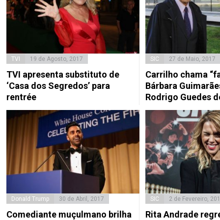
TVI
19 de Agosto, 2017
SIC
27 de Maio, 2017
TVI apresenta substituto de
Carrilho chama “fa
‘Casa dos Segredos’ para
Bárbara Guimarães
rentrée
Rodrigo Guedes d
Donald Trump
30 de Abril, 2017
SIC
2 de Fevereiro, 20
Comediante muçulmano brilha
Rita Andrade regr