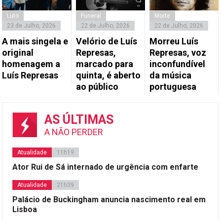
Luto
Funeral
Morte
23 de Julho, 2026
22 de Julho, 2026
22 de Julho, 2026
A mais singela e
Velório de Luís
Morreu Luís
original
Represas,
Represas, voz
homenagem a
marcado para
inconfundível
Luís Represas
quinta, é aberto
da música
ao público
portuguesa
AS ÚLTIMAS
A NÃO PERDER
Atualidade
11h19
Ator Rui de Sá internado de urgência com enfarte
Atualidade
21h39
Palácio de Buckingham anuncia nascimento real em
Lisboa