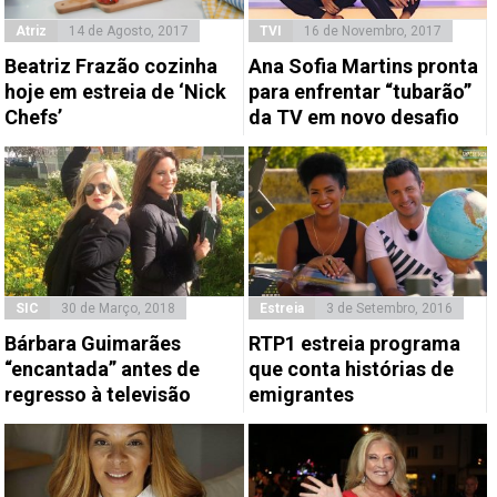
Atriz
14 de Agosto, 2017
TVI
16 de Novembro, 2017
Beatriz Frazão cozinha
Ana Sofia Martins pronta
hoje em estreia de ‘Nick
para enfrentar “tubarão”
Chefs’
da TV em novo desafio
SIC
30 de Março, 2018
Estreia
3 de Setembro, 2016
Bárbara Guimarães
RTP1 estreia programa
“encantada” antes de
que conta histórias de
regresso à televisão
emigrantes