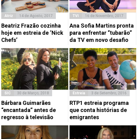
Atriz
14 de Agosto, 2017
TVI
16 de Novembro, 2017
Beatriz Frazão cozinha
Ana Sofia Martins pronta
hoje em estreia de ‘Nick
para enfrentar “tubarão”
Chefs’
da TV em novo desafio
SIC
30 de Março, 2018
Estreia
3 de Setembro, 2016
Bárbara Guimarães
RTP1 estreia programa
“encantada” antes de
que conta histórias de
regresso à televisão
emigrantes