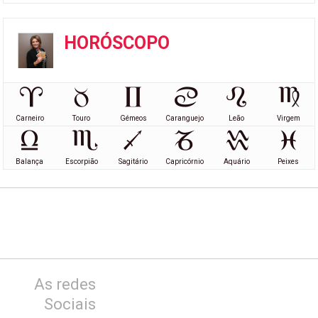
HORÓSCOPO
Carneiro
Touro
Gémeos
Caranguejo
Leão
Virgem
Balança
Escorpião
Sagitário
Capricórnio
Aquário
Peixes
As redes
Sociais