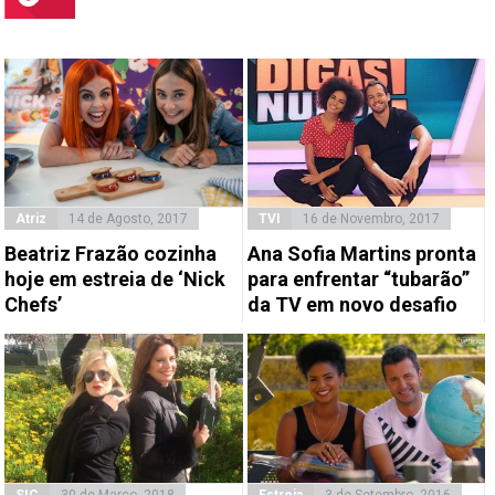
Atriz
14 de Agosto, 2017
TVI
16 de Novembro, 2017
Beatriz Frazão cozinha
Ana Sofia Martins pronta
hoje em estreia de ‘Nick
para enfrentar “tubarão”
Chefs’
da TV em novo desafio
SIC
30 de Março, 2018
Estreia
3 de Setembro, 2016