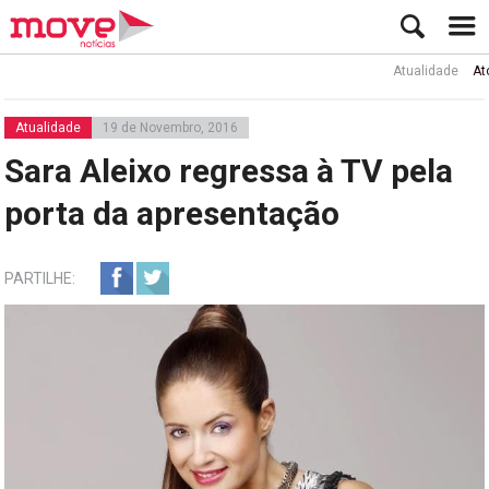
Atualidade
Ator Rui 
Atualidade
19 de Novembro, 2016
Sara Aleixo regressa à TV pela
porta da apresentação
PARTILHE: