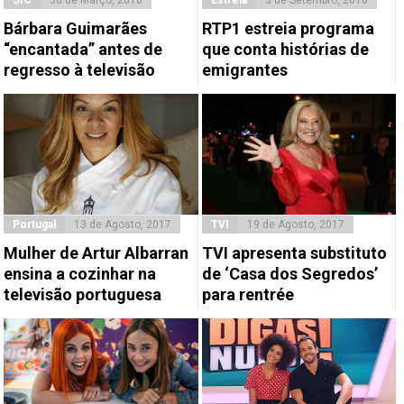
Bárbara Guimarães
RTP1 estreia programa
“encantada” antes de
que conta histórias de
regresso à televisão
emigrantes
Portugal
13 de Agosto, 2017
TVI
19 de Agosto, 2017
Mulher de Artur Albarran
TVI apresenta substituto
ensina a cozinhar na
de ‘Casa dos Segredos’
televisão portuguesa
para rentrée