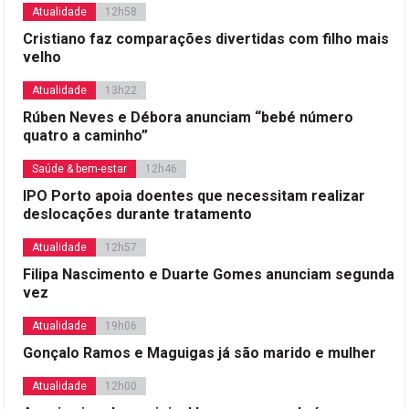
Atualidade
12h58
Cristiano faz comparações divertidas com filho mais
velho
Atualidade
13h22
Rúben Neves e Débora anunciam “bebé número
quatro a caminho”
Saúde & bem-estar
12h46
IPO Porto apoia doentes que necessitam realizar
deslocações durante tratamento
Atualidade
12h57
Filipa Nascimento e Duarte Gomes anunciam segunda
vez
Atualidade
19h06
Gonçalo Ramos e Maguigas já são marido e mulher
Atualidade
12h00