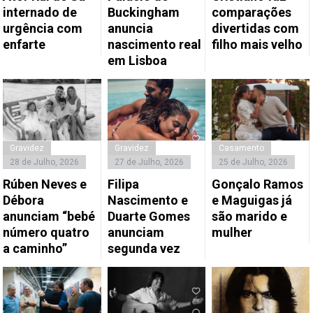
internado de
Buckingham
comparações
urgência com
anuncia
divertidas com
enfarte
nascimento real
filho mais velho
em Lisboa
Gravidez
Gravidez
Casamento
28 de Julho, 2026
27 de Julho, 2026
25 de Julho, 2026
Rúben Neves e
Filipa
Gonçalo Ramos
Débora
Nascimento e
e Maguigas já
anunciam “bebé
Duarte Gomes
são marido e
número quatro
anunciam
mulher
a caminho”
segunda vez