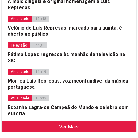
A mais singela e original homenagem a Luís
Represas
Atualidade
15h48
Velório de Luís Represas, marcado para quinta, é
aberto ao público
Televisão
14h31
Fátima Lopes regressa às manhãs da televisão na
SIC
Atualidade
11h19
Morreu Luís Represas, voz inconfundível da música
portuguesa
Atualidade
12h33
Espanha sagra-se Campeã do Mundo e celebra com
euforia
Ver Mais