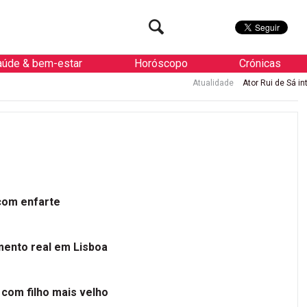
aúde & bem-estar
Horóscopo
Crónicas
Atualidade
Ator Rui de Sá internado d
 com enfarte
mento real em Lisboa
 com filho mais velho