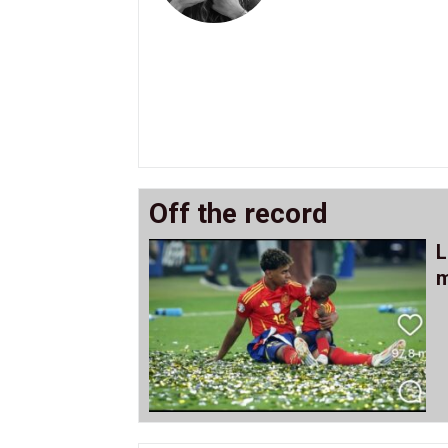
Off the record
L
m