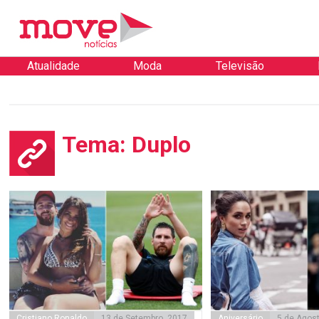
Atualidade
Moda
Televisão
Tema: Duplo
Cristiano Ronaldo
13 de Setembro, 2017
Aniversário
5 de Agost