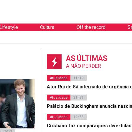
Lifestyle
Cultura
Off the record
S
AS ÚLTIMAS
A NÃO PERDER
Atualidade
11h19
Ator Rui de Sá internado de urgência
Atualidade
21h39
Palácio de Buckingham anuncia nasci
Atualidade
12h58
Cristiano faz comparações divertidas
o, 2017