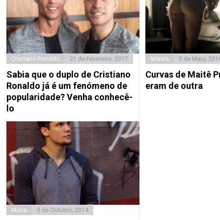
Cristiano Ronaldo
21 de Fevereiro, 2017
Novela
5 de Maio, 201
Sabia que o duplo de Cristiano
Curvas de Maitê P
Ronaldo já é um fenómeno de
eram de outra
popularidade? Venha conhecê-
lo
Morte
3 de Outubro, 2014