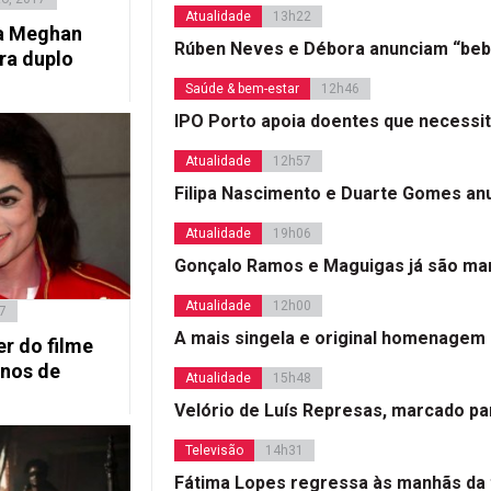
Atualidade
13h22
va Meghan
Rúben Neves e Débora anunciam “beb
ra duplo
Saúde & bem-estar
12h46
IPO Porto apoia doentes que necessi
Atualidade
12h57
Filipa Nascimento e Duarte Gomes a
Atualidade
19h06
Gonçalo Ramos e Maguigas já são mar
Atualidade
12h00
7
A mais singela e original homenagem
er do filme
anos de
Atualidade
15h48
Velório de Luís Represas, marcado par
Televisão
14h31
Fátima Lopes regressa às manhãs da 