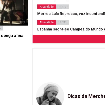
Atualidade
11h19
Morreu Luís Represas, voz inconfund
Atualidade
12h33
6
Espanha sagra-se Campeã do Mundo e
roença afinal
Dicas da Merch