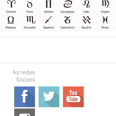
Carneiro
Touro
Gémeos
Caranguejo
Leão
Virgem
Balança
Escorpião
Sagitário
Capricórnio
Aquário
Peixes
As redes
Sociais