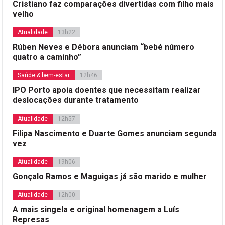
Cristiano faz comparações divertidas com filho mais
velho
Atualidade
13h22
Rúben Neves e Débora anunciam “bebé número
quatro a caminho”
Saúde & bem-estar
12h46
IPO Porto apoia doentes que necessitam realizar
deslocações durante tratamento
Atualidade
12h57
Filipa Nascimento e Duarte Gomes anunciam segunda
vez
Atualidade
19h06
Gonçalo Ramos e Maguigas já são marido e mulher
Atualidade
12h00
A mais singela e original homenagem a Luís
Represas