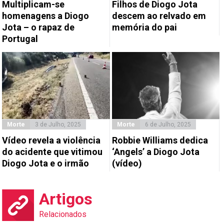
Multiplicam-se
Filhos de Diogo Jota
homenagens a Diogo
descem ao relvado em
Jota – o rapaz de
memória do pai
Portugal
Morte
3 de Julho, 2025
Morte
6 de Julho, 2025
Vídeo revela a violência
Robbie Williams dedica
do acidente que vitimou
‘Angels’ a Diogo Jota
Diogo Jota e o irmão
(vídeo)
Artigos
Relacionados