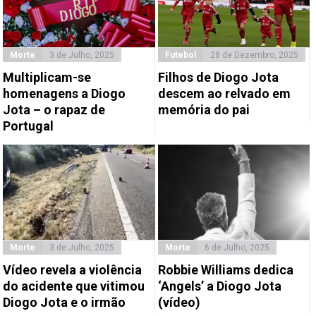
Morte
3 de Julho, 2025
Futebol
28 de Dezembro, 2025
Multiplicam-se
Filhos de Diogo Jota
homenagens a Diogo
descem ao relvado em
Jota – o rapaz de
memória do pai
Portugal
Morte
3 de Julho, 2025
Morte
6 de Julho, 2025
Vídeo revela a violência
Robbie Williams dedica
do acidente que vitimou
‘Angels’ a Diogo Jota
Diogo Jota e o irmão
(vídeo)