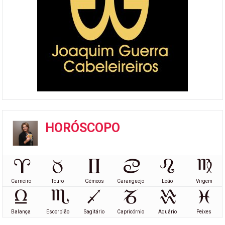
HORÓSCOPO
Carneiro
Touro
Gémeos
Caranguejo
Leão
Virgem
Balança
Escorpião
Sagitário
Capricórnio
Aquário
Peixes