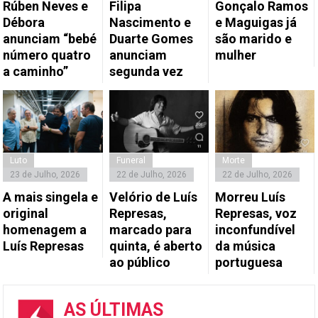
Rúben Neves e
Filipa
Gonçalo Ramos
Débora
Nascimento e
e Maguigas já
anunciam “bebé
Duarte Gomes
são marido e
número quatro
anunciam
mulher
a caminho”
segunda vez
Luto
Funeral
Morte
23 de Julho, 2026
22 de Julho, 2026
22 de Julho, 2026
A mais singela e
Velório de Luís
Morreu Luís
original
Represas,
Represas, voz
homenagem a
marcado para
inconfundível
Luís Represas
quinta, é aberto
da música
ao público
portuguesa
AS ÚLTIMAS