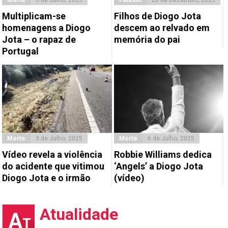
Morte
3 de Julho, 2025
Futebol
28 de Dezembro, 2025
Multiplicam-se
Filhos de Diogo Jota
homenagens a Diogo
descem ao relvado em
Jota – o rapaz de
memória do pai
Portugal
Morte
3 de Julho, 2025
Morte
6 de Julho, 2025
Vídeo revela a violência
Robbie Williams dedica
do acidente que vitimou
‘Angels’ a Diogo Jota
Diogo Jota e o irmão
(vídeo)
Atualidade