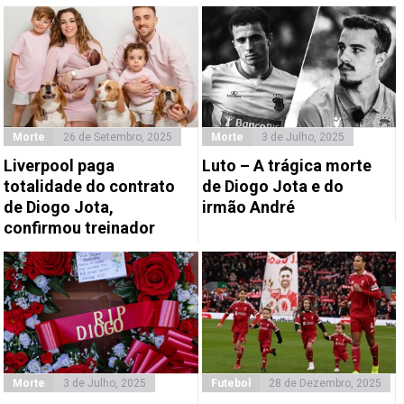
Morte
26 de Setembro, 2025
Morte
3 de Julho, 2025
Liverpool paga
Luto – A trágica morte
totalidade do contrato
de Diogo Jota e do
de Diogo Jota,
irmão André
confirmou treinador
Morte
3 de Julho, 2025
Futebol
28 de Dezembro, 2025