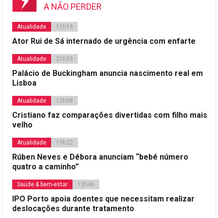
A NÃO PERDER
Atualidade
11h19
Ator Rui de Sá internado de urgência com enfarte
Atualidade
21h39
Palácio de Buckingham anuncia nascimento real em
Lisboa
Atualidade
12h58
Cristiano faz comparações divertidas com filho mais
velho
Atualidade
13h22
Rúben Neves e Débora anunciam “bebé número
quatro a caminho”
Saúde & bem-estar
12h46
IPO Porto apoia doentes que necessitam realizar
deslocações durante tratamento