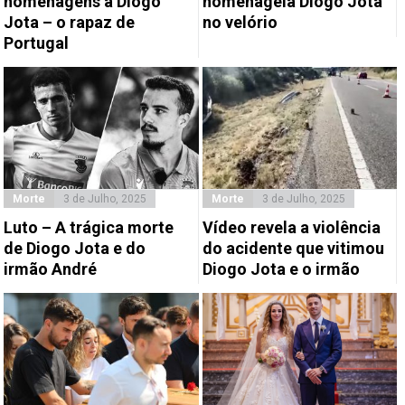
homenagens a Diogo
homenageia Diogo Jota
Jota – o rapaz de
no velório
Portugal
Morte
3 de Julho, 2025
Morte
3 de Julho, 2025
Luto – A trágica morte
Vídeo revela a violência
de Diogo Jota e do
do acidente que vitimou
irmão André
Diogo Jota e o irmão