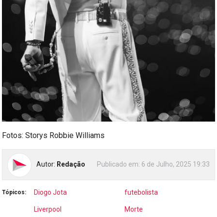
Fotos: Storys Robbie Williams
Autor:
Redação
Publicado em:
6 de Julho, 2025 19:33
Diogo Jota
futebolista
Tópicos:
Liverpool
Morte