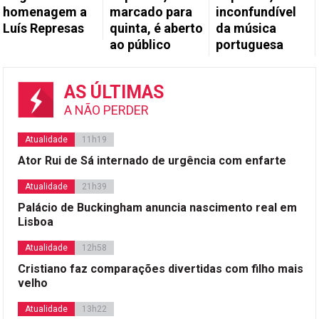
homenagem a
marcado para
inconfundível
Luís Represas
quinta, é aberto
da música
ao público
portuguesa
AS ÚLTIMAS
A NÃO PERDER
Atualidade
11h19
Ator Rui de Sá internado de urgência com enfarte
Atualidade
21h39
Palácio de Buckingham anuncia nascimento real em
Lisboa
Atualidade
12h58
Cristiano faz comparações divertidas com filho mais
velho
Atualidade
13h22