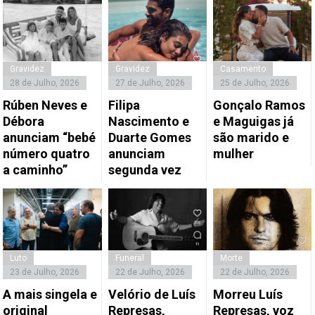
Gravidez
Gravidez
Casamento
28 de Julho, 2026
27 de Julho, 2026
25 de Julho, 2026
Rúben Neves e
Filipa
Gonçalo Ramos
Débora
Nascimento e
e Maguigas já
anunciam “bebé
Duarte Gomes
são marido e
número quatro
anunciam
mulher
a caminho”
segunda vez
Luto
Funeral
Morte
23 de Julho, 2026
22 de Julho, 2026
22 de Julho, 2026
A mais singela e
Velório de Luís
Morreu Luís
original
Represas,
Represas, voz