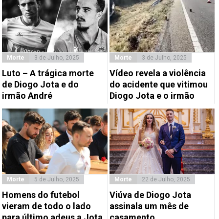
Morte
3 de Julho, 2025
Morte
3 de Julho, 2025
Luto – A trágica morte
Vídeo revela a violência
de Diogo Jota e do
do acidente que vitimou
irmão André
Diogo Jota e o irmão
Morte
5 de Julho, 2025
Morte
22 de Julho, 2025
Homens do futebol
Viúva de Diogo Jota
vieram de todo o lado
assinala um mês de
para último adeus a Jota
casamento