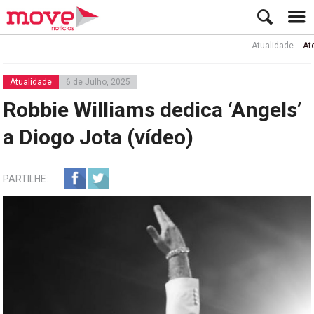
Atualidade
Ator Rui
Atualidade
6 de Julho, 2025
Robbie Williams dedica ‘Angels’
a Diogo Jota (vídeo)
PARTILHE: