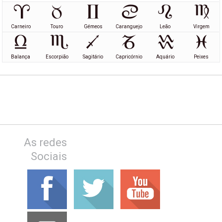
Carneiro
Touro
Gémeos
Caranguejo
Leão
Virgem
Balança
Escorpião
Sagitário
Capricórnio
Aquário
Peixes
As redes
Sociais