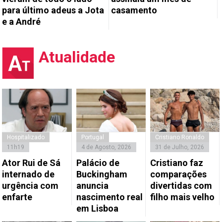
para último adeus a Jota
casamento
e a André
Atualidade
Hospitalizado
Portugal
Cristiano Ronaldo
11h19
4 de Agosto, 2026
31 de Julho, 2026
Ator Rui de Sá
Palácio de
Cristiano faz
internado de
Buckingham
comparações
urgência com
anuncia
divertidas com
enfarte
nascimento real
filho mais velho
em Lisboa