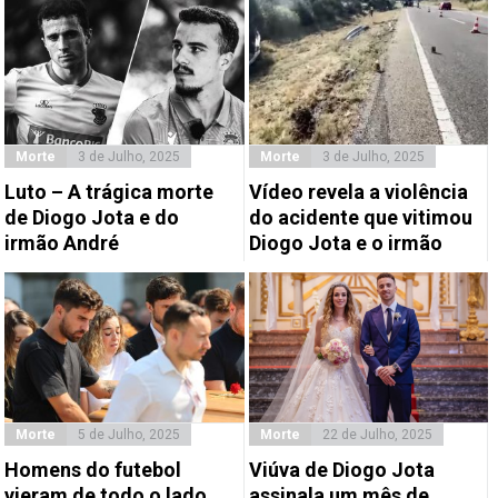
Morte
3 de Julho, 2025
Morte
3 de Julho, 2025
Luto – A trágica morte
Vídeo revela a violência
de Diogo Jota e do
do acidente que vitimou
irmão André
Diogo Jota e o irmão
Morte
5 de Julho, 2025
Morte
22 de Julho, 2025
Homens do futebol
Viúva de Diogo Jota
vieram de todo o lado
assinala um mês de