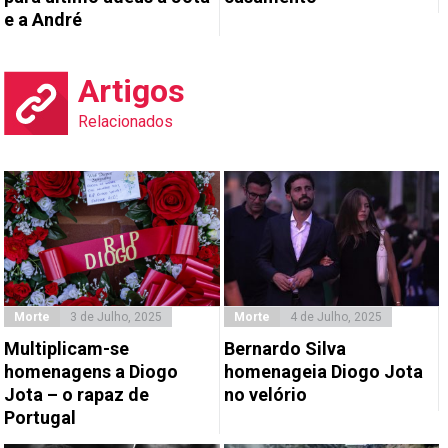
e a André
Artigos
Relacionados
Morte
3 de Julho, 2025
Morte
4 de Julho, 2025
Multiplicam-se
Bernardo Silva
homenagens a Diogo
homenageia Diogo Jota
Jota – o rapaz de
no velório
Portugal