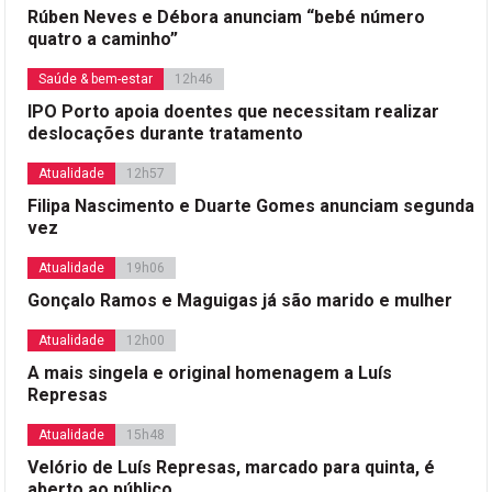
Rúben Neves e Débora anunciam “bebé número
quatro a caminho”
Saúde & bem-estar
12h46
IPO Porto apoia doentes que necessitam realizar
deslocações durante tratamento
Atualidade
12h57
Filipa Nascimento e Duarte Gomes anunciam segunda
vez
Atualidade
19h06
Gonçalo Ramos e Maguigas já são marido e mulher
Atualidade
12h00
A mais singela e original homenagem a Luís
Represas
Atualidade
15h48
Velório de Luís Represas, marcado para quinta, é
aberto ao público