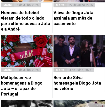
Morte
5 de Julho, 2025
Morte
22 de Julho, 2025
Homens do futebol
Viúva de Diogo Jota
vieram de todo o lado
assinala um mês de
para último adeus a Jota
casamento
e a André
Morte
3 de Julho, 2025
Morte
4 de Julho, 2025
Multiplicam-se
Bernardo Silva
homenagens a Diogo
homenageia Diogo Jota
Jota – o rapaz de
no velório
Portugal