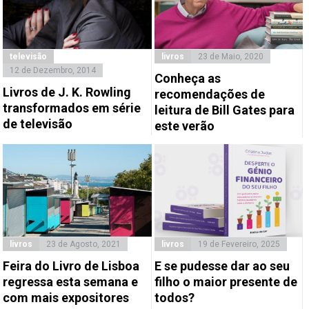
televisão
livros
23 de Maio, 2020
12 de Dezembro, 2014
Conheça as
Livros de J. K. Rowling
recomendações de
transformados em série
leitura de Bill Gates para
de televisão
este verão
livros
23 de Agosto, 2021
livros
19 de Fevereiro, 2025
Feira do Livro de Lisboa
E se pudesse dar ao seu
regressa esta semana e
filho o maior presente de
com mais expositores
todos?