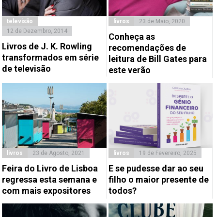
televisão
livros
23 de Maio, 2020
12 de Dezembro, 2014
Conheça as
Livros de J. K. Rowling
recomendações de
transformados em série
leitura de Bill Gates para
de televisão
este verão
livros
23 de Agosto, 2021
livros
19 de Fevereiro, 2025
Feira do Livro de Lisboa
E se pudesse dar ao seu
regressa esta semana e
filho o maior presente de
com mais expositores
todos?