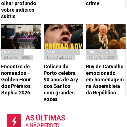
olhar profundo
crime
sobre indícios
subtis
Nomeados
Carolina Deslandes
Ruy de Carvalho
24 de Abril, 2026
16 de Abril, 2026
16 de Abril, 2026
Encontro de
Coliseu do
Ruy de Carvalho
nomeados –
Porto celebra
emocionado
Golden Hour
90 anos de Ary
em homenagem
dos Prémios
dos Santos
na Assembleia
Sophia 2026
com grandes
da República
vozes
AS ÚLTIMAS
A NÃO PERDER