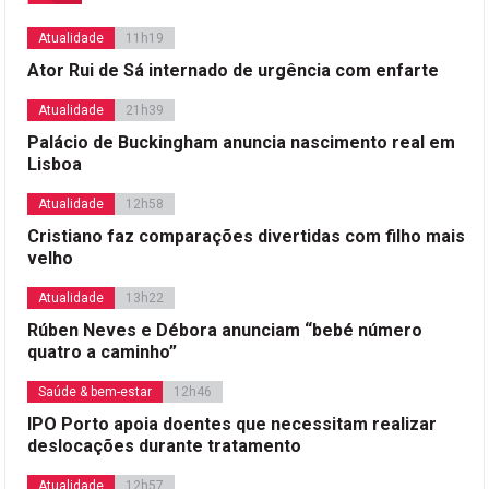
Atualidade
11h19
Ator Rui de Sá internado de urgência com enfarte
Atualidade
21h39
Palácio de Buckingham anuncia nascimento real em
Lisboa
Atualidade
12h58
Cristiano faz comparações divertidas com filho mais
velho
Atualidade
13h22
Rúben Neves e Débora anunciam “bebé número
quatro a caminho”
Saúde & bem-estar
12h46
IPO Porto apoia doentes que necessitam realizar
deslocações durante tratamento
Atualidade
12h57