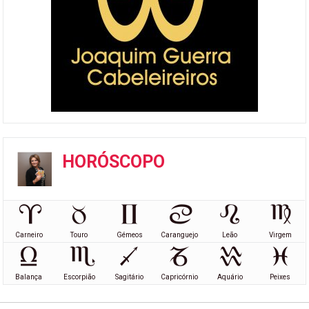
HORÓSCOPO
Carneiro
Touro
Gémeos
Caranguejo
Leão
Virgem
Balança
Escorpião
Sagitário
Capricórnio
Aquário
Peixes