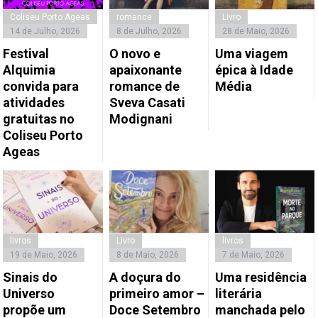
Coliseu Porto Ageas
romance
Livro
14 de Julho, 2026
8 de Julho, 2026
28 de Maio, 2026
Festival
O novo e
Uma viagem
Alquimia
apaixonante
épica à Idade
convida para
romance de
Média
atividades
Sveva Casati
gratuitas no
Modignani
Coliseu Porto
Ageas
livros
Livro
livros
19 de Maio, 2026
8 de Maio, 2026
7 de Maio, 2026
Sinais do
A doçura do
Uma residência
Universo
primeiro amor –
literária
propõe um
Doce Setembro
manchada pelo