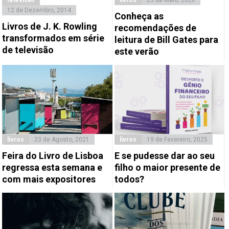
televisão
livros
23 de Maio, 2020
12 de Dezembro, 2014
Conheça as
Livros de J. K. Rowling
recomendações de
transformados em série
leitura de Bill Gates para
de televisão
este verão
livros
23 de Agosto, 2021
livros
19 de Fevereiro, 2025
Feira do Livro de Lisboa
E se pudesse dar ao seu
regressa esta semana e
filho o maior presente de
com mais expositores
todos?