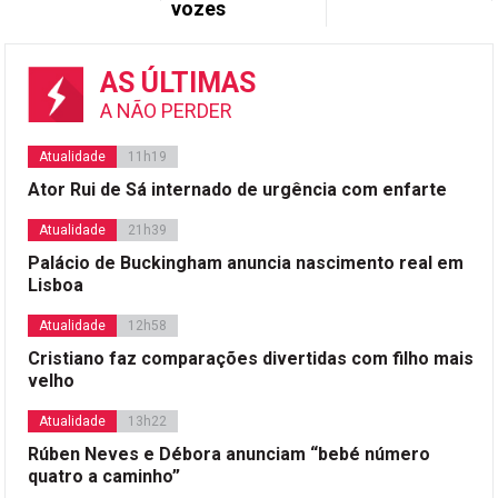
vozes
AS ÚLTIMAS
A NÃO PERDER
Atualidade
11h19
Ator Rui de Sá internado de urgência com enfarte
Atualidade
21h39
Palácio de Buckingham anuncia nascimento real em
Lisboa
Atualidade
12h58
Cristiano faz comparações divertidas com filho mais
velho
Atualidade
13h22
Rúben Neves e Débora anunciam “bebé número
quatro a caminho”