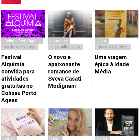
Coliseu Porto Ageas
romance
Livro
14 de Julho, 2026
8 de Julho, 2026
28 de Maio, 2026
Festival
O novo e
Uma viagem
Alquimia
apaixonante
épica à Idade
convida para
romance de
Média
atividades
Sveva Casati
gratuitas no
Modignani
Coliseu Porto
Ageas
livros
Livro
livros