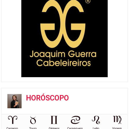
HORÓSCOPO
Carneiro
Touro
Gémeos
Caranguejo
Leão
Virgem