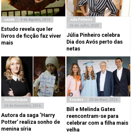
saúde
9 de Agosto, 2016
Júlia Pinheiro
26 de Julho, 2020
Estudo revela que ler
Júlia Pinheiro celebra
livros de ficção faz viver
Dia dos Avós perto das
mais
netas
Solidariedade
Estudos
20 de Maio, 2023
24 de Novembro, 2016
Bill e Melinda Gates
Autora da saga ‘Harry
reencontram-se para
Potter’ realiza sonho de
celebrar com a filha mais
menina síria
velha