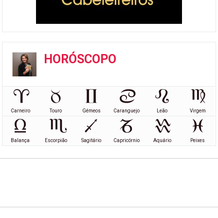
HORÓSCOPO
Carneiro
Touro
Gémeos
Caranguejo
Leão
Virgem
Balança
Escorpião
Sagitário
Capricórnio
Aquário
Peixes