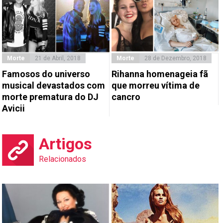
Morte
21 de Abril, 2018
Morte
28 de Dezembro, 2018
Famosos do universo
Rihanna homenageia fã
musical devastados com
que morreu vítima de
morte prematura do DJ
cancro
Avicii
Artigos
Relacionados