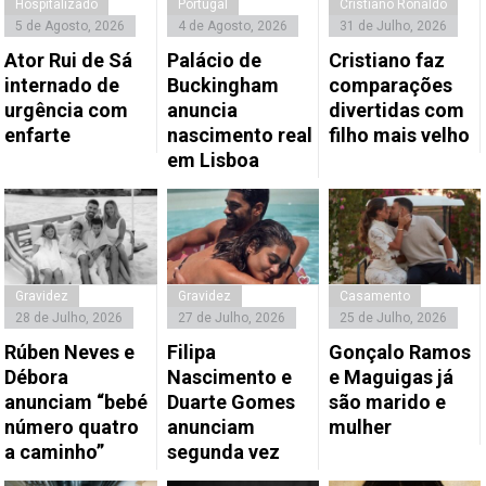
Hospitalizado
Portugal
Cristiano Ronaldo
5 de Agosto, 2026
4 de Agosto, 2026
31 de Julho, 2026
Ator Rui de Sá
Palácio de
Cristiano faz
internado de
Buckingham
comparações
urgência com
anuncia
divertidas com
enfarte
nascimento real
filho mais velho
em Lisboa
Gravidez
Gravidez
Casamento
28 de Julho, 2026
27 de Julho, 2026
25 de Julho, 2026
Rúben Neves e
Filipa
Gonçalo Ramos
Débora
Nascimento e
e Maguigas já
anunciam “bebé
Duarte Gomes
são marido e
número quatro
anunciam
mulher
a caminho”
segunda vez