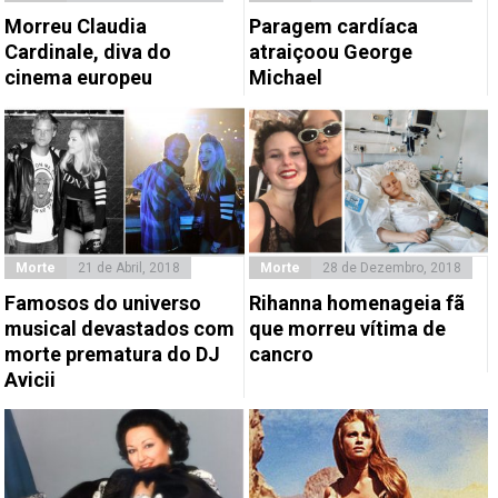
Morreu Claudia
Paragem cardíaca
Cardinale, diva do
atraiçoou George
cinema europeu
Michael
Morte
21 de Abril, 2018
Morte
28 de Dezembro, 2018
Famosos do universo
Rihanna homenageia fã
musical devastados com
que morreu vítima de
morte prematura do DJ
cancro
Avicii