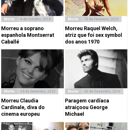
Morte
6 de Outubro, 2018
Morte
15 de Fevereiro, 2023
Morreu a soprano
Morreu Raquel Welch,
espanhola Montserrat
atriz que foi sex symbol
Caballé
dos anos 1970
Morte
24 de Setembro, 2025
Morte
26 de Dezembro, 2016
Morreu Claudia
Paragem cardíaca
Cardinale, diva do
atraiçoou George
cinema europeu
Michael