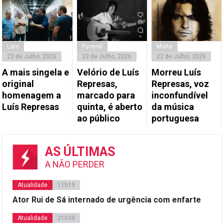
Luto
Funeral
Morte
23 de Julho, 2026
22 de Julho, 2026
22 de Julho, 2026
A mais singela e
Velório de Luís
Morreu Luís
original
Represas,
Represas, voz
homenagem a
marcado para
inconfundível
Luís Represas
quinta, é aberto
da música
ao público
portuguesa
AS ÚLTIMAS
A NÃO PERDER
Atualidade
11h19
Ator Rui de Sá internado de urgência com enfarte
Atualidade
21h39