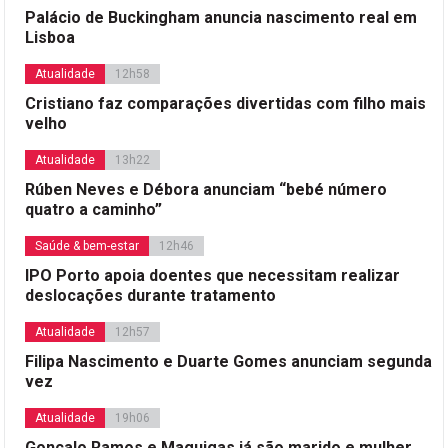
Palácio de Buckingham anuncia nascimento real em
Lisboa
Atualidade
12h58
Cristiano faz comparações divertidas com filho mais
velho
Atualidade
13h22
Rúben Neves e Débora anunciam “bebé número
quatro a caminho”
Saúde & bem-estar
12h46
IPO Porto apoia doentes que necessitam realizar
deslocações durante tratamento
Atualidade
12h57
Filipa Nascimento e Duarte Gomes anunciam segunda
vez
Atualidade
19h06
Gonçalo Ramos e Maguigas já são marido e mulher