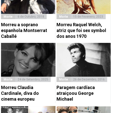
Morte
6 de Outubro, 2018
Morte
15 de Fevereiro, 2023
Morreu a soprano
Morreu Raquel Welch,
espanhola Montserrat
atriz que foi sex symbol
Caballé
dos anos 1970
Morte
24 de Setembro, 2025
Morte
26 de Dezembro, 2016
Morreu Claudia
Paragem cardíaca
Cardinale, diva do
atraiçoou George
cinema europeu
Michael