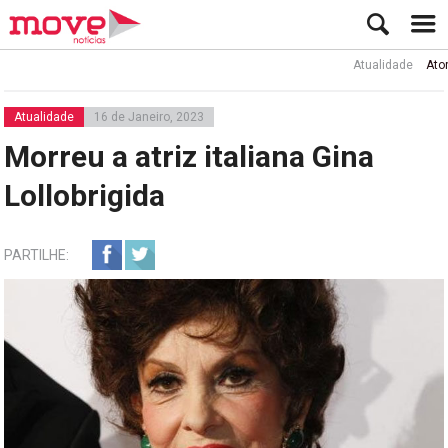
Atualidade
Ator Rui 
Atualidade
16 de Janeiro, 2023
Morreu a atriz italiana Gina
Lollobrigida
PARTILHE: