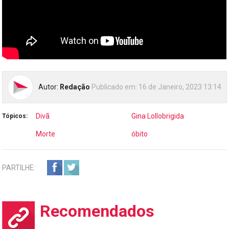
Autor:
Redação
Publicado em:
16 de Janeiro, 2023 13:14
Divã
Gina Lollobrigida
Tópicos:
Morte
óbito
PARTILHE:
Recomendados