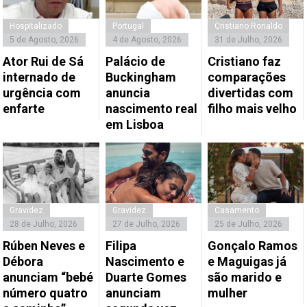
Hospitalizado
Portugal
Cristiano Ronaldo
5 de Agosto, 2026
4 de Agosto, 2026
31 de Julho, 2026
Ator Rui de Sá
Palácio de
Cristiano faz
internado de
Buckingham
comparações
urgência com
anuncia
divertidas com
enfarte
nascimento real
filho mais velho
em Lisboa
Gravidez
Gravidez
Casamento
28 de Julho, 2026
27 de Julho, 2026
25 de Julho, 2026
Rúben Neves e
Filipa
Gonçalo Ramos
Débora
Nascimento e
e Maguigas já
anunciam “bebé
Duarte Gomes
são marido e
número quatro
anunciam
mulher