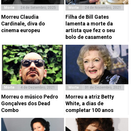
Morte
24 de Setembro, 2025
Morte
24 de Novembro, 2021
Morreu Claudia
Filha de Bill Gates
Cardinale, diva do
lamenta a morte da
cinema europeu
artista que fez o seu
bolo de casamento
Morte
4 de Dezembro, 2021
Morte
31 de Dezembro, 2021
Morreu o músico Pedro
Morreu a atriz Betty
Gonçalves dos Dead
White, a dias de
Combo
completar 100 anos