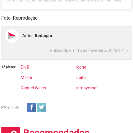
Uma publicação partilhada por 𝙩𝙞𝙢𝙚𝙡𝙚𝙨𝙨 𝙞𝙘𝙤𝙣𝙨 (@femmearqhives)
Foto: Reprodução
Autor:
Redação
Publicado em:
15 de Fevereiro, 2023 22:17
Divã
ícone
Tópicos:
Morte
óbito
Raquel Welch
sex symbol
PARTILHE:
Recomendados