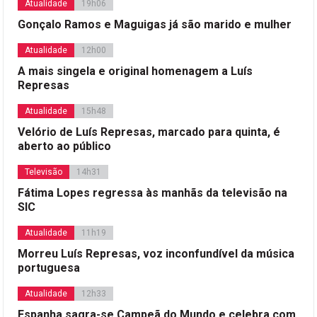
Atualidade
19h06
Gonçalo Ramos e Maguigas já são marido e mulher
Atualidade
12h00
A mais singela e original homenagem a Luís
Represas
Atualidade
15h48
Velório de Luís Represas, marcado para quinta, é
aberto ao público
Televisão
14h31
Fátima Lopes regressa às manhãs da televisão na
SIC
Atualidade
11h19
Morreu Luís Represas, voz inconfundível da música
portuguesa
Atualidade
12h33
Espanha sagra-se Campeã do Mundo e celebra com