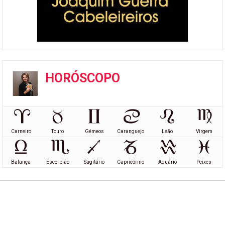
HORÓSCOPO
Carneiro
Touro
Gémeos
Caranguejo
Leão
Virgem
Balança
Escorpião
Sagitário
Capricórnio
Aquário
Peixes