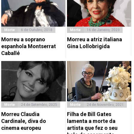
Morte
6 de Outubro, 2018
Morte
16 de Janeiro, 2023
Morreu a soprano
Morreu a atriz italiana
espanhola Montserrat
Gina Lollobrigida
Caballé
Morte
24 de Setembro, 2025
Morte
24 de Novembro, 2021
Morreu Claudia
Filha de Bill Gates
Cardinale, diva do
lamenta a morte da
cinema europeu
artista que fez o seu