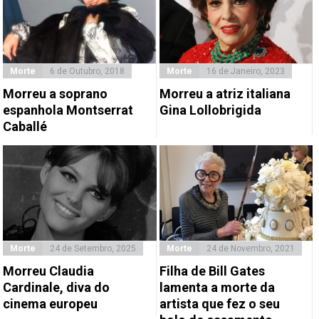
Morte
6 de Outubro, 2018
Morte
16 de Janeiro, 2023
Morreu a soprano
Morreu a atriz italiana
espanhola Montserrat
Gina Lollobrigida
Caballé
Morte
24 de Setembro, 2025
Morte
24 de Novembro, 2021
Morreu Claudia
Filha de Bill Gates
Cardinale, diva do
lamenta a morte da
cinema europeu
artista que fez o seu