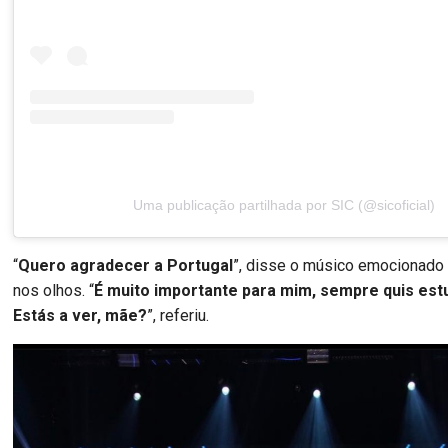
Uma publicação partilhada por SIC (@sicoficial)
“
Quero agradecer a Portugal
”, disse o músico emocionado 
nos olhos. “
É muito importante para mim, sempre quis est
Estás a ver, mãe?
”, referiu.