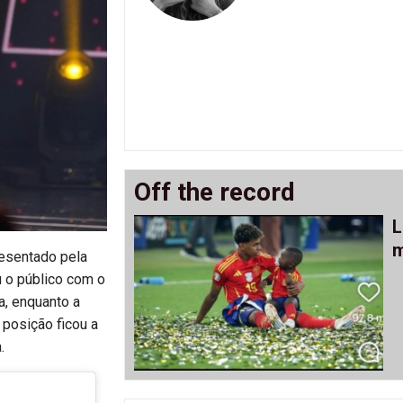
Off the record
L
m
resentado pela
u o público com o
, enquanto a
a posição ficou a
.