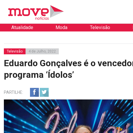
Atualidade
Moda
Televisão
Televisão
4 de Julho, 2022
Eduardo Gonçalves é o vencedo
programa ‘Ídolos’
PARTILHE: