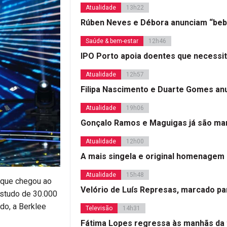
Atualidade
13h22
Rúben Neves e Débora anunciam “beb
Saúde & bem-estar
12h46
IPO Porto apoia doentes que necessi
Atualidade
12h57
Filipa Nascimento e Duarte Gomes a
Atualidade
19h06
Gonçalo Ramos e Maguigas já são mar
Atualidade
12h00
A mais singela e original homenagem
Atualidade
15h48
 que chegou ao
Velório de Luís Represas, marcado par
estudo de 30.000
do, a Berklee
Televisão
14h31
Fátima Lopes regressa às manhãs da 