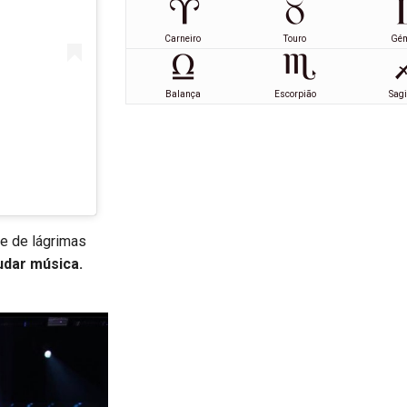
Carneiro
Touro
Gé
Balança
Escorpião
Sagi
e de lágrimas
udar música.