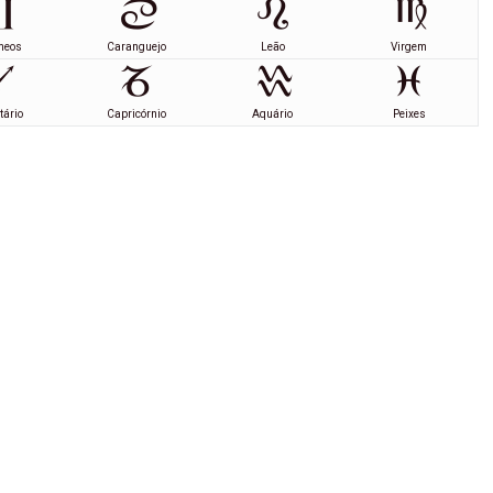
meos
Caranguejo
Leão
Virgem
tário
Capricórnio
Aquário
Peixes