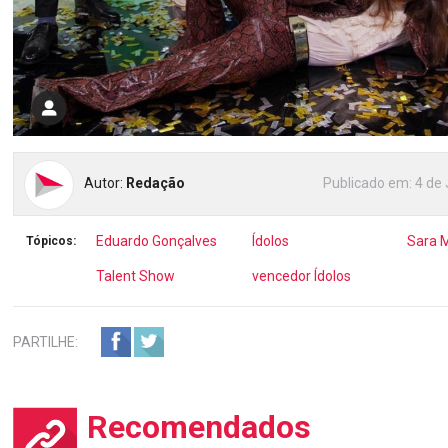
Autor:
Redação
Publicado em:
4 de 
Eduardo Gonçalves
Ídolos
Sara 
Tópicos:
Talent Show
vencedor Ídolos
PARTILHE:
Recomendados