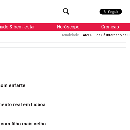
aúde & bem-estar
Horóscopo
Crónicas
Atualidade
Ator Rui de Sá internado de urgência com enfarte
 com enfarte
mento real em Lisboa
 com filho mais velho