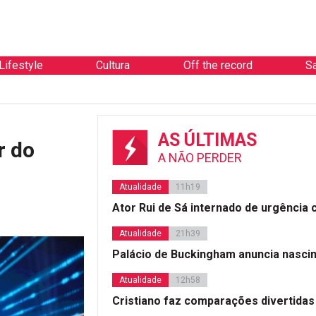
Lifestyle
Cultura
Off the record
S
AS ÚLTIMAS
r do
A NÃO PERDER
Atualidade
11h19
Ator Rui de Sá internado de urgência
Atualidade
21h39
Palácio de Buckingham anuncia nasci
Atualidade
12h58
Cristiano faz comparações divertidas