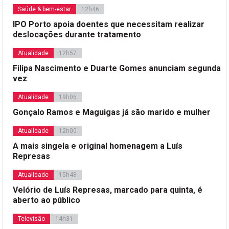
Saúde & bem-estar
12h46
IPO Porto apoia doentes que necessitam realizar
deslocações durante tratamento
Atualidade
12h57
Filipa Nascimento e Duarte Gomes anunciam segunda
vez
Atualidade
19h06
Gonçalo Ramos e Maguigas já são marido e mulher
Atualidade
12h00
A mais singela e original homenagem a Luís
Represas
Atualidade
15h48
Velório de Luís Represas, marcado para quinta, é
aberto ao público
Televisão
14h31