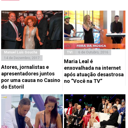
Manuel Luís Goucha
TVI
6 de Outubro, 2016
14 de Dezembro, 2017
Maria Leal é
Atores, jornalistas e
enxovalhada na internet
apresentadores juntos
após atuação desastrosa
por uma causa no Casino
no “Você na TV”
do Estoril