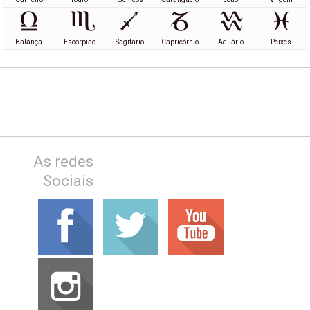
Balança
Escorpião
Sagitário
Capricórnio
Aquário
Peixes
As redes
Sociais