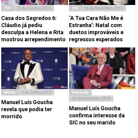
TVI
25 de Outubro, 2016
TVI
26 de Dezembro, 2016
Casa dos Segredos 6:
‘A Tua Cara Não Me é
Cláudio já pediu
Estranha’: Natal com
desculpa a Helena e Rita
duetos improváveis e
mostrou arrependimento
regressos esperados
Morte
6 de Junho, 2017
televisão
26 de Novembro, 2018
Manuel Luís Goucha
Manuel Luís Goucha
revela que podia ter
confirma interesse da
morrido
SIC no seu marido