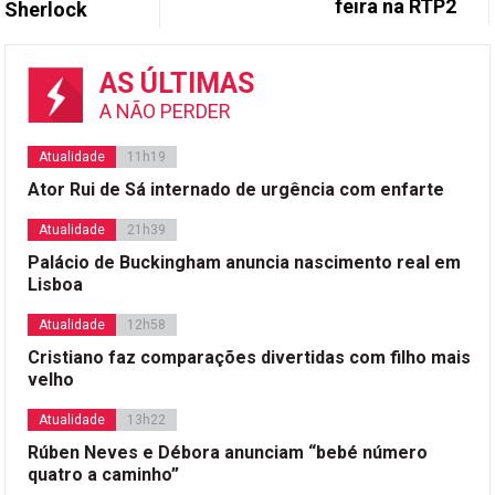
feira na RTP2
Sherlock
AS ÚLTIMAS
A NÃO PERDER
Atualidade
11h19
Ator Rui de Sá internado de urgência com enfarte
Atualidade
21h39
Palácio de Buckingham anuncia nascimento real em
Lisboa
Atualidade
12h58
Cristiano faz comparações divertidas com filho mais
velho
Atualidade
13h22
Rúben Neves e Débora anunciam “bebé número
quatro a caminho”