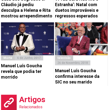
Cláudio já pediu
Estranha’: Natal com
desculpa a Helena e Rita
duetos improváveis e
mostrou arrependimento
regressos esperados
Morte
6 de Junho, 2017
televisão
26 de Novembro, 2018
Manuel Luís Goucha
Manuel Luís Goucha
revela que podia ter
confirma interesse da
morrido
SIC no seu marido
Artigos
Relacionados