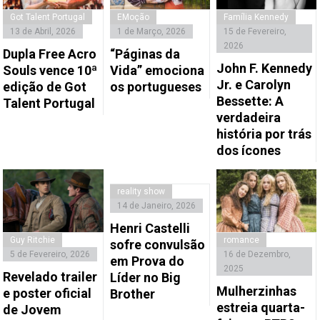
Got Talent Portugal
EMoção
Família Kennedy
13 de Abril, 2026
1 de Março, 2026
15 de Fevereiro,
2026
Dupla Free Acro
“Páginas da
John F. Kennedy
Souls vence 10ª
Vida” emociona
Jr. e Carolyn
edição de Got
os portugueses
Bessette: A
Talent Portugal
verdadeira
história por trás
dos ícones
reality show
14 de Janeiro, 2026
Henri Castelli
Guy Ritchie
romance
sofre convulsão
5 de Fevereiro, 2026
16 de Dezembro,
em Prova do
2025
Revelado trailer
Líder no Big
Mulherzinhas
e poster oficial
Brother
estreia quarta-
de Jovem