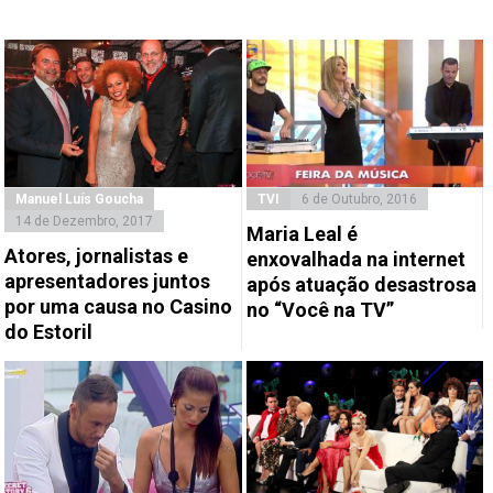
Manuel Luís Goucha
TVI
6 de Outubro, 2016
14 de Dezembro, 2017
Maria Leal é
Atores, jornalistas e
enxovalhada na internet
apresentadores juntos
após atuação desastrosa
por uma causa no Casino
no “Você na TV”
do Estoril