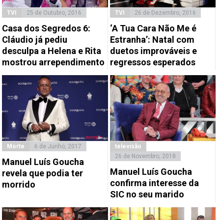
TVI
25 de Outubro, 2016
TVI
26 de Dezembro, 2016
Casa dos Segredos 6:
‘A Tua Cara Não Me é
Cláudio já pediu
Estranha’: Natal com
desculpa a Helena e Rita
duetos improváveis e
mostrou arrependimento
regressos esperados
Morte
6 de Junho, 2017
televisão
26 de Novembro, 2018
Manuel Luís Goucha
Manuel Luís Goucha
revela que podia ter
confirma interesse da
morrido
SIC no seu marido