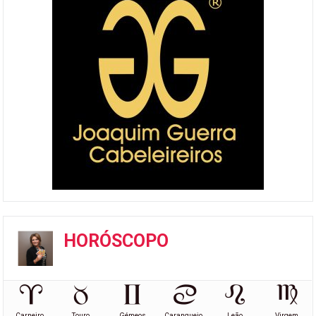
HORÓSCOPO
Carneiro
Touro
Gémeos
Caranguejo
Leão
Virgem