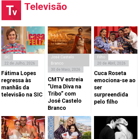
Televisão
SIC
José Castelo
Filho
22 de Julho, 2026
Branco
20 de Abril, 2026
30 de Maio, 2026
Fátima Lopes
Cuca Roseta
CMTV estreia
regressa às
emociona-se ao
“Uma Diva na
manhãs da
ser
Tribo” com
televisão na SIC
surpreendida
José Castelo
pelo filho
Branco