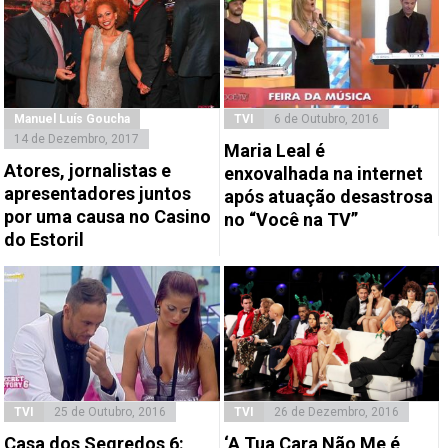
Manuel Luís Goucha
TVI
6 de Outubro, 2016
14 de Dezembro, 2017
Maria Leal é
Atores, jornalistas e
enxovalhada na internet
apresentadores juntos
após atuação desastrosa
por uma causa no Casino
no “Você na TV”
do Estoril
TVI
25 de Outubro, 2016
TVI
26 de Dezembro, 2016
Casa dos Segredos 6:
‘A Tua Cara Não Me é