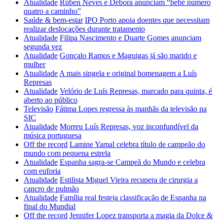
Atualidade
Rúben Neves e Débora anunciam “bebé número
quatro a caminho”
Saúde & bem-estar
IPO Porto apoia doentes que necessitam
realizar deslocações durante tratamento
Atualidade
Filipa Nascimento e Duarte Gomes anunciam
segunda vez
Atualidade
Gonçalo Ramos e Maguigas já são marido e
mulher
Atualidade
A mais singela e original homenagem a Luís
Represas
Atualidade
Velório de Luís Represas, marcado para quinta, é
aberto ao público
Televisão
Fátima Lopes regressa às manhãs da televisão na
SIC
Atualidade
Morreu Luís Represas, voz inconfundível da
música portuguesa
Off the record
Lamine Yamal celebra título de campeão do
mundo com pequena estrela
Atualidade
Espanha sagra-se Campeã do Mundo e celebra
com euforia
Atualidade
Estilista Miguel Vieira recupera de cirurgia a
cancro de pulmão
Atualidade
Família real festeja classificação de Espanha na
final do Mundial
Off the record
Jennifer Lopez transporta a magia da Dolce &