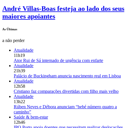
André Villas-Boas festeja ao lado dos seus
maiores apoiantes
As Últimas
a não perder
Atualidade
11h19
Ator Rui de Sá internado de urgência com enfarte
Atualidade
21h39
Palácio de Buckingham anuncia nascimento real em Lisboa
Atualidade
12h58
Cristiano faz comparações divertidas com filho mais velho
Atualidade
13h22
Rúben Neves e Débora anunciam “bebé número quatro a
caminho”
Saúde & bem-estar
12h46
IPO Porto apoia doentes que necessitam realizar deslocações