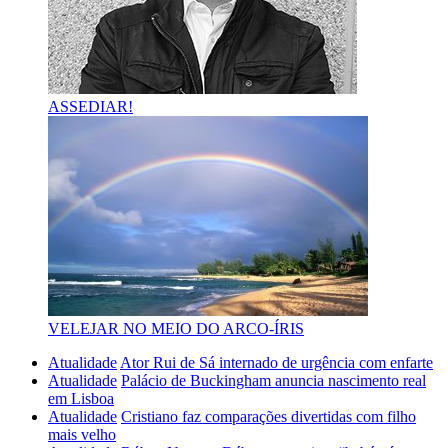
ASSEDIAR!
VELEJAR NO MEIO DO ARCO-ÍRIS
Atualidade
Ator Rui de Sá internado de urgência com enfarte
Atualidade
Palácio de Buckingham anuncia nascimento real
em Lisboa
Atualidade
Cristiano faz comparações divertidas com filho
mais velho