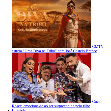
CMTV
estreia “Uma Diva na Tribo” com José Castelo Branco
Cuca
Roseta emociona-se ao ser surpreendida pelo filho
Lifestyle