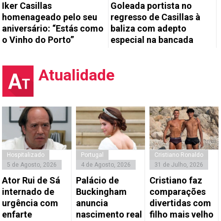
Iker Casillas
Goleada portista no
homenageado pelo seu
regresso de Casillas à
aniversário: “Estás como
baliza com adepto
o Vinho do Porto”
especial na bancada
Atualidade
Hospitalizado
Portugal
Cristiano Ronaldo
5 de Agosto, 2026
4 de Agosto, 2026
31 de Julho, 2026
Ator Rui de Sá
Palácio de
Cristiano faz
internado de
Buckingham
comparações
urgência com
anuncia
divertidas com
enfarte
nascimento real
filho mais velho