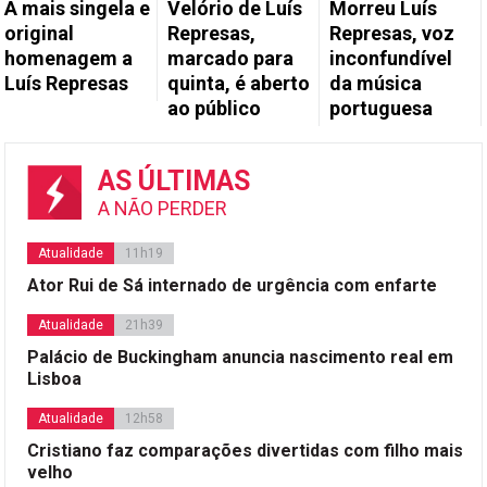
A mais singela e
Velório de Luís
Morreu Luís
original
Represas,
Represas, voz
homenagem a
marcado para
inconfundível
Luís Represas
quinta, é aberto
da música
ao público
portuguesa
AS ÚLTIMAS
A NÃO PERDER
Atualidade
11h19
Ator Rui de Sá internado de urgência com enfarte
Atualidade
21h39
Palácio de Buckingham anuncia nascimento real em
Lisboa
Atualidade
12h58
Cristiano faz comparações divertidas com filho mais
velho