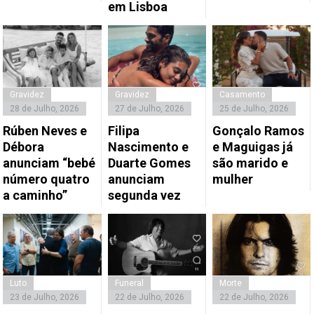
em Lisboa
Gravidez
Gravidez
Casamento
28 de Julho, 2026
27 de Julho, 2026
25 de Julho, 2026
Rúben Neves e
Filipa
Gonçalo Ramos
Débora
Nascimento e
e Maguigas já
anunciam “bebé
Duarte Gomes
são marido e
número quatro
anunciam
mulher
a caminho”
segunda vez
Luto
Funeral
Morte
23 de Julho, 2026
22 de Julho, 2026
22 de Julho, 2026