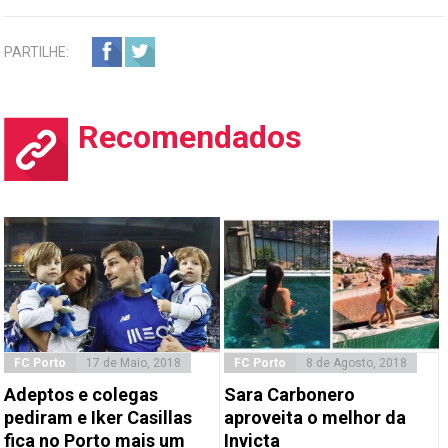
PARTILHE:
Recomendados
FC Porto
17 de Maio, 2018
FC Porto
8 de Agosto, 2018
Adeptos e colegas
Sara Carbonero
pediram e Iker Casillas
aproveita o melhor da
fica no Porto mais um
Invicta