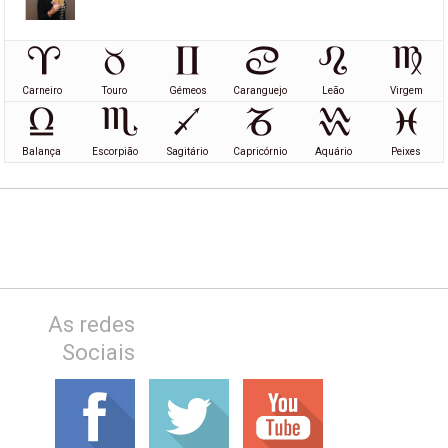
Carneiro
Touro
Gémeos
Caranguejo
Leão
Virgem
Balança
Escorpião
Sagitário
Capricórnio
Aquário
Peixes
As redes
Sociais