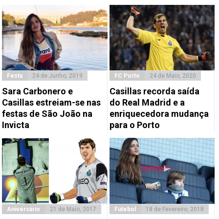
Festa
24 de Junho, 2019
FC Porto
24 de Maio, 2020
Sara Carbonero e
Casillas recorda saída
Casillas estreiam-se nas
do Real Madrid e a
festas de São João na
enriquecedora mudança
Invicta
para o Porto
Aniversário
21 de Maio, 2017
Futebol
18 de Fevereiro, 2018