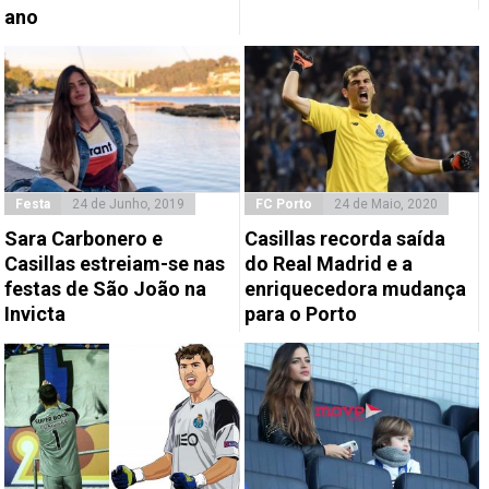
ano
Festa
24 de Junho, 2019
FC Porto
24 de Maio, 2020
Sara Carbonero e
Casillas recorda saída
Casillas estreiam-se nas
do Real Madrid e a
festas de São João na
enriquecedora mudança
Invicta
para o Porto