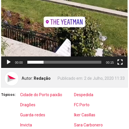
00:00
00:15
Autor:
Redação
Publicado em:
2 de Julho, 2020 11:33
Cidade do Porto paixão
Despedida
Tópicos:
Dragões
FC Porto
Guarda-redes
Iker Casillas
Invicta
Sara Carbonero