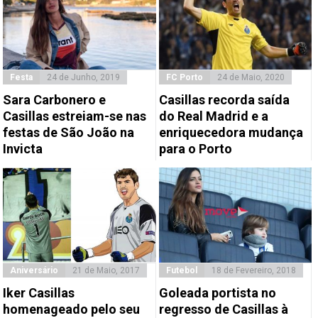
Festa
24 de Junho, 2019
FC Porto
24 de Maio, 2020
Sara Carbonero e
Casillas recorda saída
Casillas estreiam-se nas
do Real Madrid e a
festas de São João na
enriquecedora mudança
Invicta
para o Porto
Aniversário
21 de Maio, 2017
Futebol
18 de Fevereiro, 2018
Iker Casillas
Goleada portista no
homenageado pelo seu
regresso de Casillas à