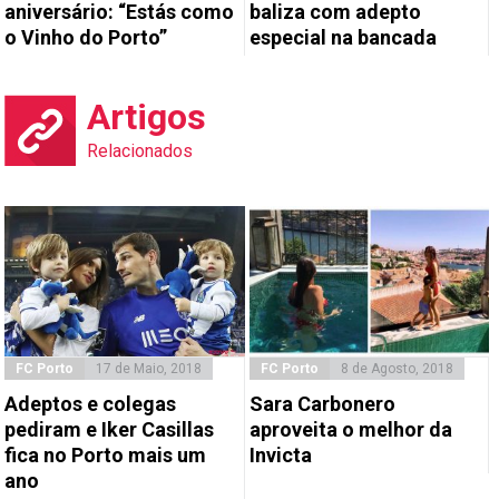
aniversário: “Estás como
baliza com adepto
o Vinho do Porto”
especial na bancada
Artigos
Relacionados
FC Porto
17 de Maio, 2018
FC Porto
8 de Agosto, 2018
Adeptos e colegas
Sara Carbonero
pediram e Iker Casillas
aproveita o melhor da
fica no Porto mais um
Invicta
ano