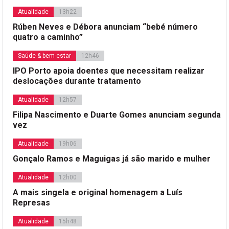
Atualidade
13h22
Rúben Neves e Débora anunciam “bebé número
quatro a caminho”
Saúde & bem-estar
12h46
IPO Porto apoia doentes que necessitam realizar
deslocações durante tratamento
Atualidade
12h57
Filipa Nascimento e Duarte Gomes anunciam segunda
vez
Atualidade
19h06
Gonçalo Ramos e Maguigas já são marido e mulher
Atualidade
12h00
A mais singela e original homenagem a Luís
Represas
Atualidade
15h48