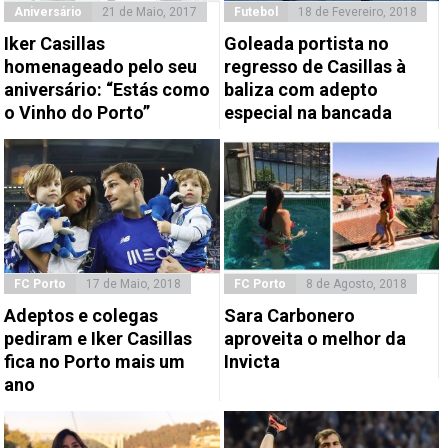
Aniversário
21 de Maio, 2017
Futebol
18 de Fevereiro, 2018
Iker Casillas
Goleada portista no
homenageado pelo seu
regresso de Casillas à
aniversário: “Estás como
baliza com adepto
o Vinho do Porto”
especial na bancada
FC Porto
17 de Maio, 2018
FC Porto
8 de Agosto, 2018
Adeptos e colegas
Sara Carbonero
pediram e Iker Casillas
aproveita o melhor da
fica no Porto mais um
Invicta
ano