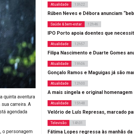
Atualidade
13h22
Rúben Neves e Débora anunciam “beb
Saúde & bem-estar
12h46
IPO Porto apoia doentes que necessi
Atualidade
12h57
Filipa Nascimento e Duarte Gomes a
Atualidade
19h06
Gonçalo Ramos e Maguigas já são mar
Atualidade
12h00
A mais singela e original homenagem
 quinta aventura
Atualidade
15h48
sua carreira. A
está agendada
Velório de Luís Represas, marcado par
Televisão
14h31
s, o personagem
Fátima Lopes regressa às manhãs da 