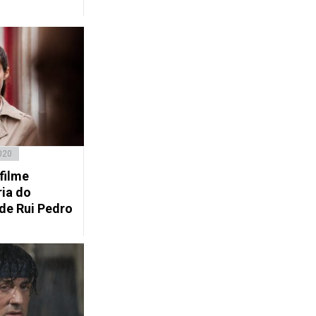
020
filme
ria do
de Rui Pedro