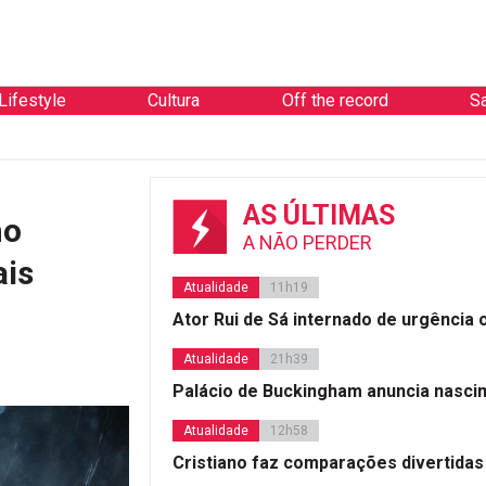
Lifestyle
Cultura
Off the record
S
AS ÚLTIMAS
mo
A NÃO PERDER
ais
Atualidade
11h19
Ator Rui de Sá internado de urgência
Atualidade
21h39
Palácio de Buckingham anuncia nasci
Atualidade
12h58
Cristiano faz comparações divertidas