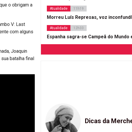
 que o obrigam a
Atualidade
11h19
Morreu Luís Represas, voz inconfund
ambo V: Last
Atualidade
12h33
cente com alguns
Espanha sagra-se Campeã do Mundo e
nada, Joaquin
sua batalha final
Dicas da Merch