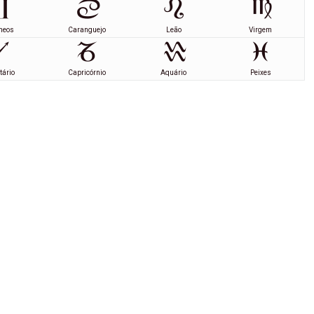
meos
Caranguejo
Leão
Virgem
tário
Capricórnio
Aquário
Peixes