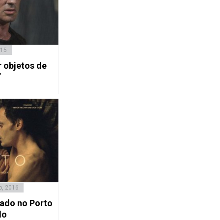
015
r objetos de
”
o, 2016
dado no Porto
do