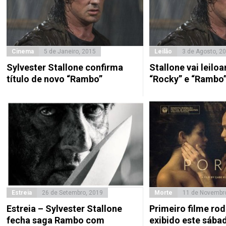
Cinema
5 de Janeiro, 2015
Leilão
3 de Agosto, 2
Sylvester Stallone confirma
Stallone vai leiloa
título de novo “Rambo”
“Rocky” e “Rambo
Estreia
26 de Setembro, 2019
Morte
11 de Novembr
Estreia – Sylvester Stallone
Primeiro filme ro
fecha saga Rambo com
exibido este sába