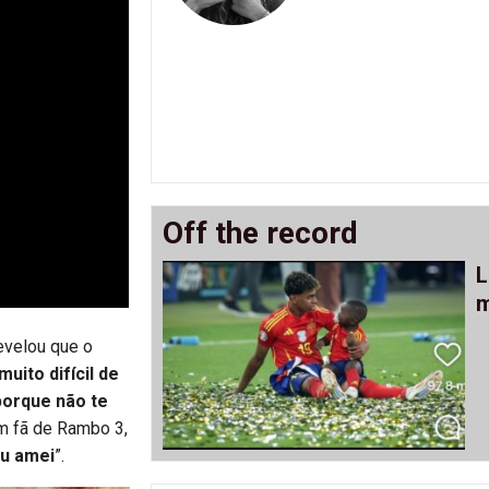
Off the record
L
m
evelou que o
muito difícil de
porque não te
um fã de Rambo 3,
Eu amei
”.