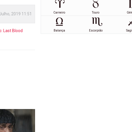
Carneiro
Touro
Gé
Julho, 2019 11:51
: Last Blood
Balança
Escorpião
Sagi