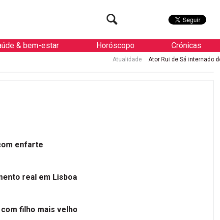
aúde & bem-estar
Horóscopo
Crónicas
Atualidade
Ator Rui de Sá internado de urgência com enf
 com enfarte
mento real em Lisboa
 com filho mais velho