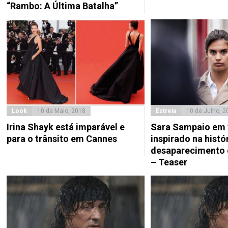
“Rambo: A Última Batalha”
Look
10 de Maio, 2018
Estreia
10 de Julho, 2
Irina Shayk está imparável e
Sara Sampaio em 
para o trânsito em Cannes
inspirado na histó
desaparecimento 
– Teaser