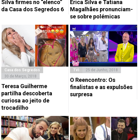
Silva firmes no “elenco”
Érica Silva e Tatiana
da Casa dos Segredos 6
Magalhães pronunciam-
se sobre polémicas
Casa dos Segredos
TVI
25 de Junho, 2018
30 de Março, 2018
O Reencontro: Os
Teresa Guilherme
finalistas e as expulsões
partilha descoberta
surpresa
curiosa ao jeito de
trocadilho