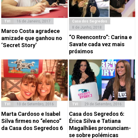
TVI
16 de Janeiro, 2017
Casa dos Segredos
8 de Junho, 2018
Marco Costa agradece
“O Reencontro”: Carina e
amizade que ganhou no
Savate cada vez mais
‘Secret Story’
próximos
TVI
10 de Setembro, 2016
TVI
29 de Setembro, 2016
Marta Cardoso e Isabel
Casa dos Segredos 6:
Silva firmes no “elenco”
Érica Silva e Tatiana
da Casa dos Segredos 6
Magalhães pronunciam-
se sobre polémicas