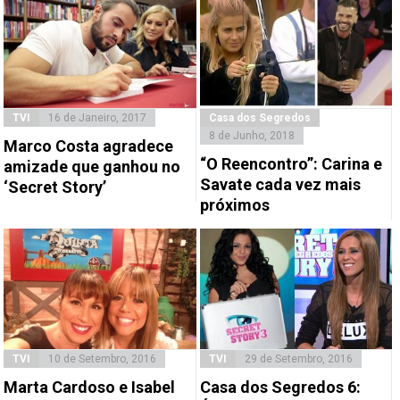
TVI
16 de Janeiro, 2017
Casa dos Segredos
8 de Junho, 2018
Marco Costa agradece
“O Reencontro”: Carina e
amizade que ganhou no
Savate cada vez mais
‘Secret Story’
próximos
TVI
10 de Setembro, 2016
TVI
29 de Setembro, 2016
Marta Cardoso e Isabel
Casa dos Segredos 6: