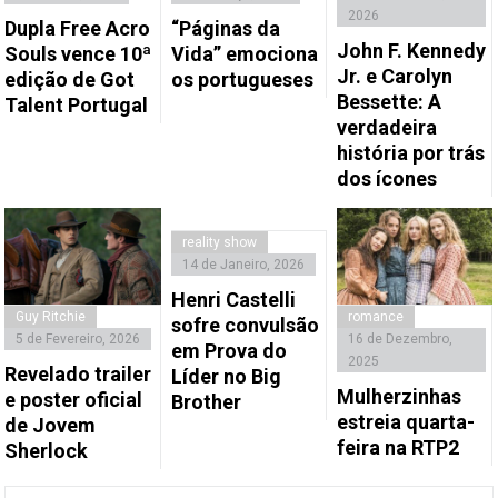
2026
Dupla Free Acro
“Páginas da
John F. Kennedy
Souls vence 10ª
Vida” emociona
Jr. e Carolyn
edição de Got
os portugueses
Bessette: A
Talent Portugal
verdadeira
história por trás
dos ícones
reality show
14 de Janeiro, 2026
Henri Castelli
Guy Ritchie
romance
sofre convulsão
5 de Fevereiro, 2026
16 de Dezembro,
em Prova do
2025
Revelado trailer
Líder no Big
Mulherzinhas
e poster oficial
Brother
estreia quarta-
de Jovem
feira na RTP2
Sherlock