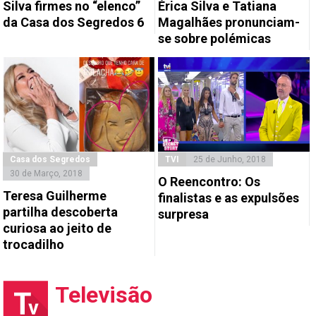
Silva firmes no “elenco”
Érica Silva e Tatiana
da Casa dos Segredos 6
Magalhães pronunciam-
se sobre polémicas
Casa dos Segredos
TVI
25 de Junho, 2018
30 de Março, 2018
O Reencontro: Os
Teresa Guilherme
finalistas e as expulsões
partilha descoberta
surpresa
curiosa ao jeito de
trocadilho
Televisão