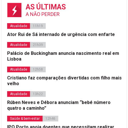
AS ÚLTIMAS
A NÃO PERDER
Atualidade
11h19
Ator Rui de Sá internado de urgência com enfarte
Atualidade
21h39
Palácio de Buckingham anuncia nascimento real em
Lisboa
Atualidade
12h58
Cristiano faz comparações divertidas com filho mais
velho
Atualidade
13h22
Rúben Neves e Débora anunciam “bebé número
quatro a caminho”
Saúde & bem-estar
12h46
IPO Porto apoia doentes que necessitam realizar