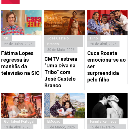
SIC
José Castelo
Filho
22 de Julho, 2026
Branco
20 de Abril, 2026
30 de Maio, 2026
Fátima Lopes
Cuca Roseta
CMTV estreia
regressa às
emociona-se ao
“Uma Diva na
manhãs da
ser
Tribo” com
televisão na SIC
surpreendida
José Castelo
pelo filho
Branco
Got Talent Portugal
EMoção
Família Kennedy
13 de Abril, 2026
1 de Março, 2026
15 de Fevereiro,