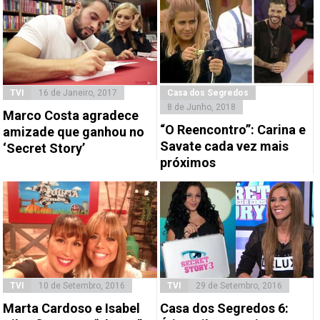
TVI
16 de Janeiro, 2017
Casa dos Segredos
8 de Junho, 2018
Marco Costa agradece
“O Reencontro”: Carina e
amizade que ganhou no
Savate cada vez mais
‘Secret Story’
próximos
TVI
10 de Setembro, 2016
TVI
29 de Setembro, 2016
Marta Cardoso e Isabel
Casa dos Segredos 6: