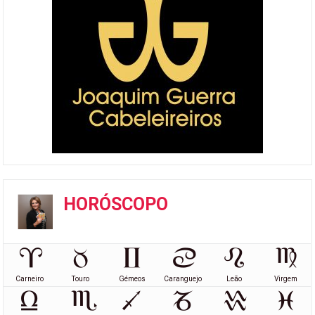
HORÓSCOPO
Carneiro
Touro
Gémeos
Caranguejo
Leão
Virgem