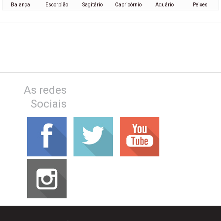
Balança
Escorpião
Sagitário
Capricórnio
Aquário
Peixes
As redes
Sociais