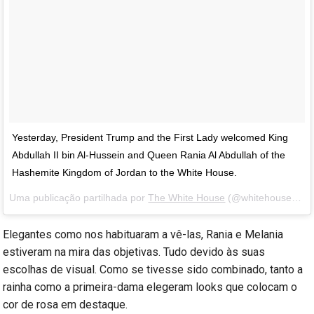
Yesterday, President Trump and the First Lady welcomed King
Abdullah II bin Al-Hussein and Queen Rania Al Abdullah of the
Hashemite Kingdom of Jordan to the White House.
Uma publicação partilhada por
The White House
(@whitehouse) a
2
Elegantes como nos habituaram a vê-las, Rania e Melania
estiveram na mira das objetivas. Tudo devido às suas
escolhas de visual. Como se tivesse sido combinado, tanto a
rainha como a primeira-dama elegeram looks que colocam o
cor de rosa em destaque.