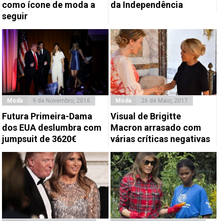
como ícone de moda a
da Independência
seguir
Moda
9 de Novembro, 2016
Moda
26 de Maio, 2017
Futura Primeira-Dama
Visual de Brigitte
dos EUA deslumbra com
Macron arrasado com
jumpsuit de 3620€
várias críticas negativas