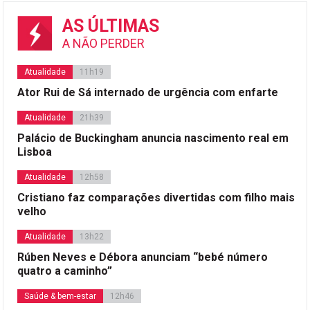
AS ÚLTIMAS
A NÃO PERDER
Atualidade
11h19
Ator Rui de Sá internado de urgência com enfarte
Atualidade
21h39
Palácio de Buckingham anuncia nascimento real em
Lisboa
Atualidade
12h58
Cristiano faz comparações divertidas com filho mais
velho
Atualidade
13h22
Rúben Neves e Débora anunciam “bebé número
quatro a caminho”
Saúde & bem-estar
12h46