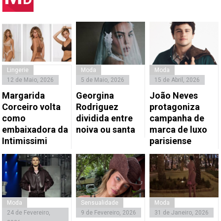
Lingerie
Moda
Moda
12 de Maio, 2026
5 de Maio, 2026
15 de Abril, 2026
Margarida
Georgina
João Neves
Corceiro volta
Rodriguez
protagoniza
como
dividida entre
campanha de
embaixadora da
noiva ou santa
marca de luxo
Intimissimi
parisiense
Moda
Sensualidade
Moda
24 de Fevereiro,
9 de Fevereiro, 2026
31 de Janeiro, 2026