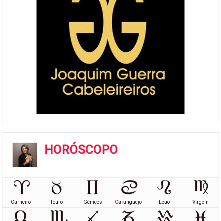
HORÓSCOPO
Carneiro
Touro
Gémeos
Caranguejo
Leão
Virgem