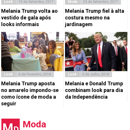
Look
15 de Setembro, 2017
Moda
23 de Setembro, 2017
Melania Trump volta ao
Melania Trump fiel à alta
vestido de gala após
costura mesmo na
looks informais
jardinagem
Look
6 de Fevereiro, 2018
Look
5 de Julho, 2018
Melania Trump aposta
Melania e Donald Trump
no amarelo impondo-se
combinam look para dia
como ícone de moda a
da Independência
seguir
Moda