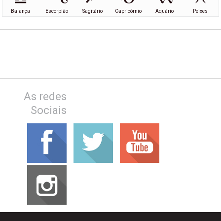
Balança
Escorpião
Sagitário
Capricórnio
Aquário
Peixes
As redes
Sociais