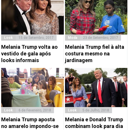
Look
15 de Setembro, 2017
Moda
23 de Setembro, 2017
Melania Trump volta ao
Melania Trump fiel à alta
vestido de gala após
costura mesmo na
looks informais
jardinagem
Look
6 de Fevereiro, 2018
Look
5 de Julho, 2018
Melania Trump aposta
Melania e Donald Trump
no amarelo impondo-se
combinam look para dia