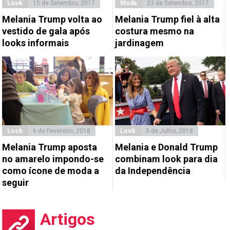
Look
15 de Setembro, 2017
Moda
23 de Setembro, 2017
Melania Trump volta ao
Melania Trump fiel à alta
vestido de gala após
costura mesmo na
looks informais
jardinagem
Look
6 de Fevereiro, 2018
Look
5 de Julho, 2018
Melania Trump aposta
Melania e Donald Trump
no amarelo impondo-se
combinam look para dia
como ícone de moda a
da Independência
seguir
Artigos