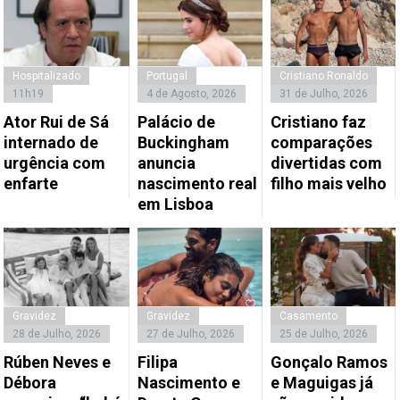
Hospitalizado
Portugal
Cristiano Ronaldo
11h19
4 de Agosto, 2026
31 de Julho, 2026
Ator Rui de Sá
Palácio de
Cristiano faz
internado de
Buckingham
comparações
urgência com
anuncia
divertidas com
enfarte
nascimento real
filho mais velho
em Lisboa
Gravidez
Gravidez
Casamento
28 de Julho, 2026
27 de Julho, 2026
25 de Julho, 2026
Rúben Neves e
Filipa
Gonçalo Ramos
Débora
Nascimento e
e Maguigas já