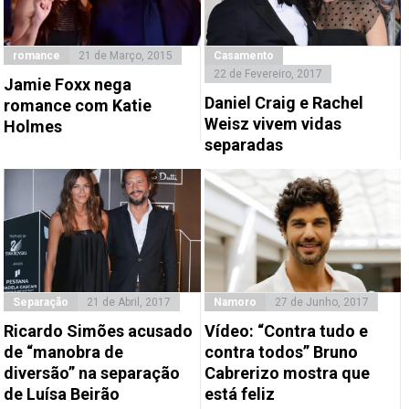
romance
21 de Março, 2015
Casamento
22 de Fevereiro, 2017
Jamie Foxx nega
Daniel Craig e Rachel
romance com Katie
Weisz vivem vidas
Holmes
separadas
Separação
21 de Abril, 2017
Namoro
27 de Junho, 2017
Ricardo Simões acusado
Vídeo: “Contra tudo e
de “manobra de
contra todos” Bruno
diversão” na separação
Cabrerizo mostra que
de Luísa Beirão
está feliz