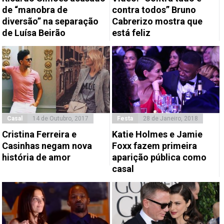
de “manobra de
contra todos” Bruno
diversão” na separação
Cabrerizo mostra que
de Luísa Beirão
está feliz
Casal
14 de Outubro, 2017
Festa
28 de Janeiro, 2018
Cristina Ferreira e
Katie Holmes e Jamie
Casinhas negam nova
Foxx fazem primeira
história de amor
aparição pública como
casal