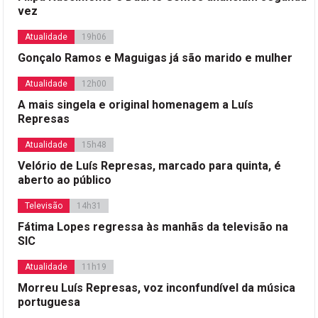
vez
Atualidade
19h06
Gonçalo Ramos e Maguigas já são marido e mulher
Atualidade
12h00
A mais singela e original homenagem a Luís
Represas
Atualidade
15h48
Velório de Luís Represas, marcado para quinta, é
aberto ao público
Televisão
14h31
Fátima Lopes regressa às manhãs da televisão na
SIC
Atualidade
11h19
Morreu Luís Represas, voz inconfundível da música
portuguesa