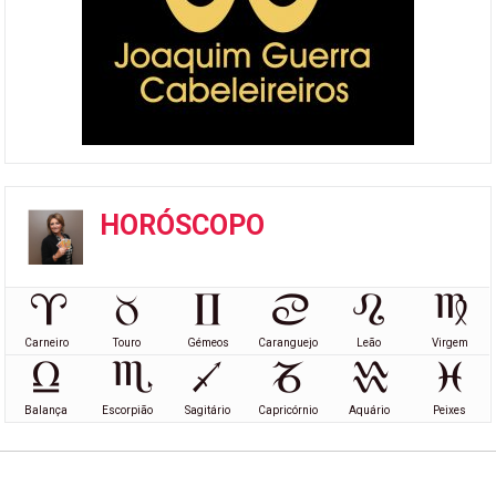
HORÓSCOPO
Carneiro
Touro
Gémeos
Caranguejo
Leão
Virgem
Balança
Escorpião
Sagitário
Capricórnio
Aquário
Peixes