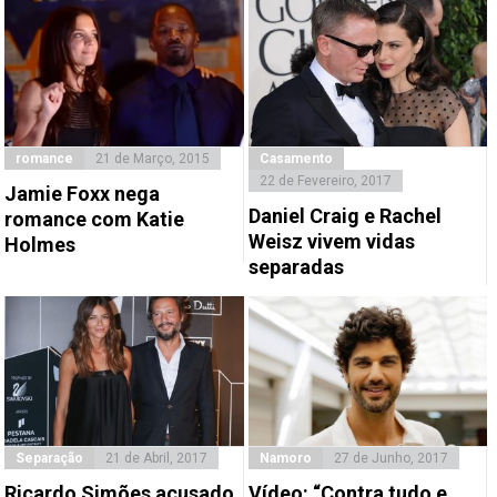
romance
21 de Março, 2015
Casamento
22 de Fevereiro, 2017
Jamie Foxx nega
Daniel Craig e Rachel
romance com Katie
Weisz vivem vidas
Holmes
separadas
Separação
21 de Abril, 2017
Namoro
27 de Junho, 2017
Ricardo Simões acusado
Vídeo: “Contra tudo e