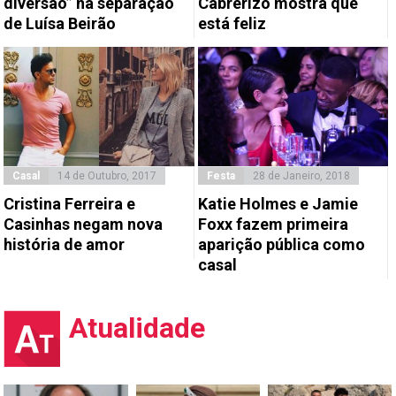
diversão” na separação
Cabrerizo mostra que
de Luísa Beirão
está feliz
Casal
14 de Outubro, 2017
Festa
28 de Janeiro, 2018
Cristina Ferreira e
Katie Holmes e Jamie
Casinhas negam nova
Foxx fazem primeira
história de amor
aparição pública como
casal
Atualidade