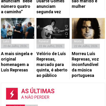
anunciam “bebé
Duarte Gomes
são marido e
número quatro
anunciam
mulher
a caminho”
segunda vez
Luto
Funeral
Morte
23 de Julho, 2026
22 de Julho, 2026
22 de Julho, 2026
A mais singela e
Velório de Luís
Morreu Luís
original
Represas,
Represas, voz
homenagem a
marcado para
inconfundível
Luís Represas
quinta, é aberto
da música
ao público
portuguesa
AS ÚLTIMAS
A NÃO PERDER