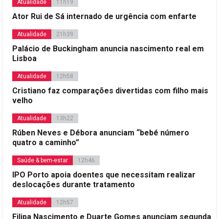
Atualidade
11h19
Ator Rui de Sá internado de urgência com enfarte
Atualidade
21h39
Palácio de Buckingham anuncia nascimento real em
Lisboa
Atualidade
12h58
Cristiano faz comparações divertidas com filho mais
velho
Atualidade
13h22
Rúben Neves e Débora anunciam “bebé número
quatro a caminho”
Saúde & bem-estar
12h46
IPO Porto apoia doentes que necessitam realizar
deslocações durante tratamento
Atualidade
12h57
Filipa Nascimento e Duarte Gomes anunciam segunda