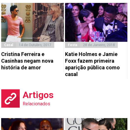
Casal
14 de Outubro, 2017
Festa
28 de Janeiro, 2018
Cristina Ferreira e
Katie Holmes e Jamie
Casinhas negam nova
Foxx fazem primeira
história de amor
aparição pública como
casal
Artigos
Relacionados