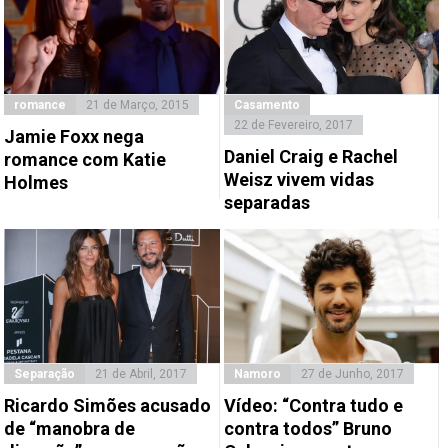
romance
21 de Março, 2015
Casamento
22 de Fevereiro, 2017
Jamie Foxx nega
Daniel Craig e Rachel
romance com Katie
Weisz vivem vidas
Holmes
separadas
Separação
21 de Abril, 2017
Namoro
27 de Junho, 2017
Ricardo Simões acusado
Vídeo: “Contra tudo e
de “manobra de
contra todos” Bruno