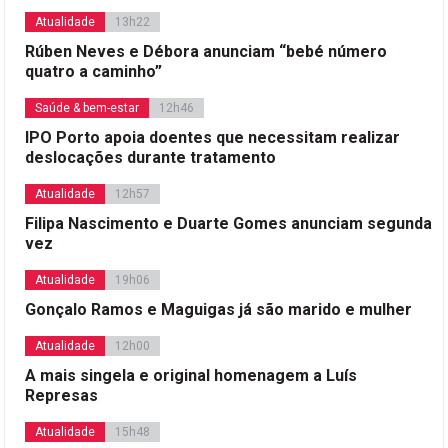
Atualidade
13h22
Rúben Neves e Débora anunciam “bebé número
quatro a caminho”
Saúde & bem-estar
12h46
IPO Porto apoia doentes que necessitam realizar
deslocações durante tratamento
Atualidade
12h57
Filipa Nascimento e Duarte Gomes anunciam segunda
vez
Atualidade
19h06
Gonçalo Ramos e Maguigas já são marido e mulher
Atualidade
12h00
A mais singela e original homenagem a Luís
Represas
Atualidade
15h48