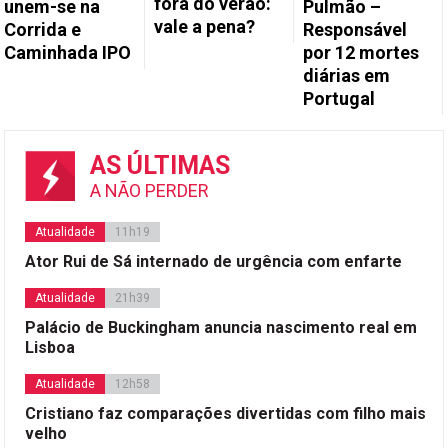
fora do verão:
unem-se na
Pulmão –
vale a pena?
Corrida e
Responsável
Caminhada IPO
por 12 mortes
diárias em
Portugal
AS ÚLTIMAS
A NÃO PERDER
Atualidade
11h19
Ator Rui de Sá internado de urgência com enfarte
Atualidade
21h39
Palácio de Buckingham anuncia nascimento real em
Lisboa
Atualidade
12h58
Cristiano faz comparações divertidas com filho mais
velho