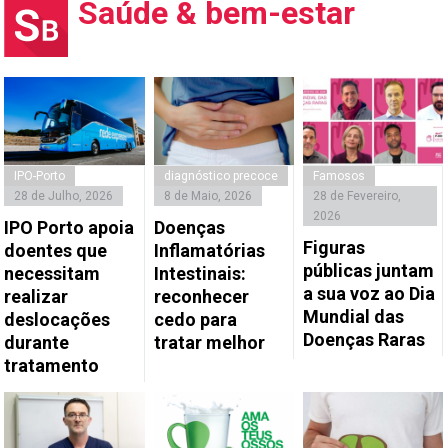
Saúde & bem-estar
IPO-Porto
diagnóstico precoce
Famosos
28 de Julho, 2026
8 de Maio, 2026
28 de Fevereiro,
2026
IPO Porto apoia
Doenças
Figuras
doentes que
Inflamatórias
públicas juntam
necessitam
Intestinais:
a sua voz ao Dia
realizar
reconhecer
Mundial das
deslocações
cedo para
Doenças Raras
durante
tratar melhor
tratamento