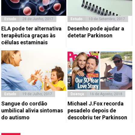
Estudo
28 de Junho, 2017
Estudo
10 de Setembro, 2017
ELA pode ter alternativa
Desenho pode ajudar a
terapêutica graças às
detetar Parkinson
células estaminais
Estudo
19 de Julho, 2017
Doença
16 de Agosto, 2018
Sangue do cordão
Michael J.Fox recorda
umbilical alivia sintomas
pesadelo depois de
do autismo
descobriu ter Parkinson