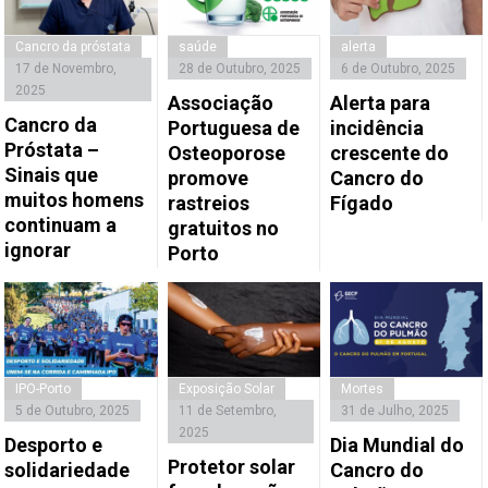
Cancro da próstata
saúde
alerta
17 de Novembro,
28 de Outubro, 2025
6 de Outubro, 2025
2025
Associação
Alerta para
Cancro da
Portuguesa de
incidência
Próstata –
Osteoporose
crescente do
Sinais que
promove
Cancro do
muitos homens
rastreios
Fígado
continuam a
gratuitos no
ignorar
Porto
IPO-Porto
Exposição Solar
Mortes
5 de Outubro, 2025
11 de Setembro,
31 de Julho, 2025
2025
Desporto e
Dia Mundial do
Protetor solar
solidariedade
Cancro do