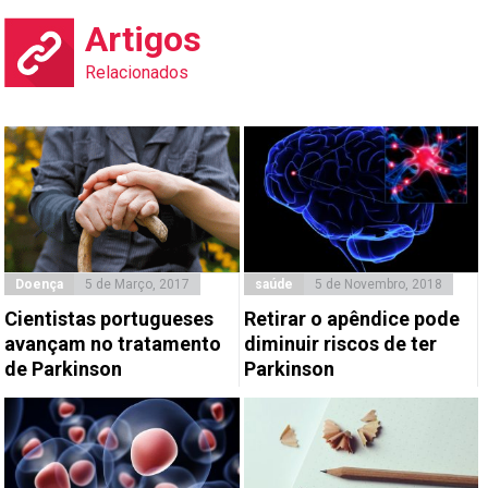
Artigos
Relacionados
Doença
5 de Março, 2017
saúde
5 de Novembro, 2018
Cientistas portugueses
Retirar o apêndice pode
avançam no tratamento
diminuir riscos de ter
de Parkinson
Parkinson