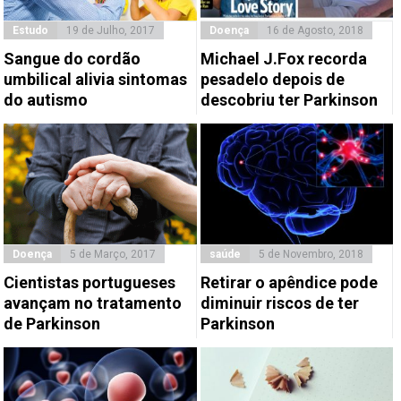
Estudo
19 de Julho, 2017
Doença
16 de Agosto, 2018
Sangue do cordão
Michael J.Fox recorda
umbilical alivia sintomas
pesadelo depois de
do autismo
descobriu ter Parkinson
Doença
5 de Março, 2017
saúde
5 de Novembro, 2018
Cientistas portugueses
Retirar o apêndice pode
avançam no tratamento
diminuir riscos de ter
de Parkinson
Parkinson