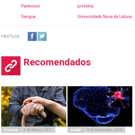
Parkinson
proteína
Sangue
Universidade Nova de Lisboa
PARTILHE:
Recomendados
Doença
5 de Março, 2017
saúde
5 de Novembro, 2018