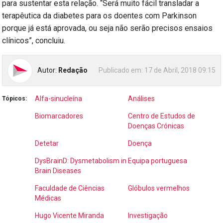
para sustentar esta relação. “Será muito fácil transladar a
terapêutica da diabetes para os doentes com Parkinson
porque já está aprovada, ou seja não serão precisos ensaios
clínicos”, concluiu.
Autor:
Redação
Publicado em:
17 de Abril, 2018 09:15
Alfa-sinucleína
Análises
Tópicos:
Biomarcadores
Centro de Estudos de
Doenças Crónicas
Detetar
Doença
DysBrainD: Dysmetabolism in
Equipa portuguesa
Brain Diseases
Faculdade de Ciências
Glóbulos vermelhos
Médicas
Hugo Vicente Miranda
Investigação