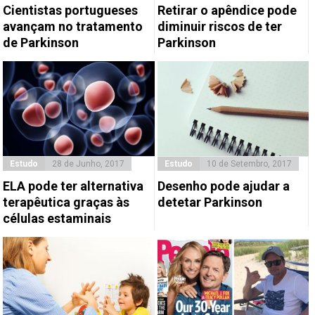
Cientistas portugueses
Retirar o apêndice pode
avançam no tratamento
diminuir riscos de ter
de Parkinson
Parkinson
Estudo
28 de Junho, 2017
Estudo
10 de Setembro, 2017
ELA pode ter alternativa
Desenho pode ajudar a
terapêutica graças às
detetar Parkinson
células estaminais