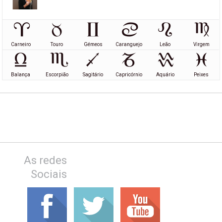
Carneiro
Touro
Gémeos
Caranguejo
Leão
Virgem
Balança
Escorpião
Sagitário
Capricórnio
Aquário
Peixes
As redes
Sociais