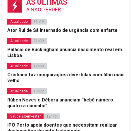
AS ÚLTIMAS
A NÃO PERDER
Atualidade
11h19
Ator Rui de Sá internado de urgência com enfarte
Atualidade
21h39
Palácio de Buckingham anuncia nascimento real em
Lisboa
Atualidade
12h58
Cristiano faz comparações divertidas com filho mais
velho
Atualidade
13h22
Rúben Neves e Débora anunciam “bebé número
quatro a caminho”
Saúde & bem-estar
12h46
IPO Porto apoia doentes que necessitam realizar
deslocações durante tratamento