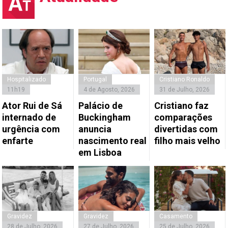
Hospitalizado
Portugal
Cristiano Ronaldo
11h19
4 de Agosto, 2026
31 de Julho, 2026
Ator Rui de Sá
Palácio de
Cristiano faz
internado de
Buckingham
comparações
urgência com
anuncia
divertidas com
enfarte
nascimento real
filho mais velho
em Lisboa
Gravidez
Gravidez
Casamento
28 de Julho, 2026
27 de Julho, 2026
25 de Julho, 2026