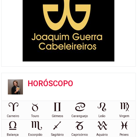
HORÓSCOPO
Carneiro
Touro
Gémeos
Caranguejo
Leão
Virgem
Balança
Escorpião
Sagitário
Capricórnio
Aquário
Peixes