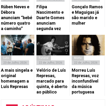
Rúben Neves e
Filipa
Gonçalo Ramos
Débora
Nascimento e
e Maguigas já
anunciam “bebé
Duarte Gomes
são marido e
número quatro
anunciam
mulher
a caminho”
segunda vez
Luto
Funeral
Morte
23 de Julho, 2026
22 de Julho, 2026
22 de Julho, 2026
A mais singela e
Velório de Luís
Morreu Luís
original
Represas,
Represas, voz
homenagem a
marcado para
inconfundível
Luís Represas
quinta, é aberto
da música
ao público
portuguesa