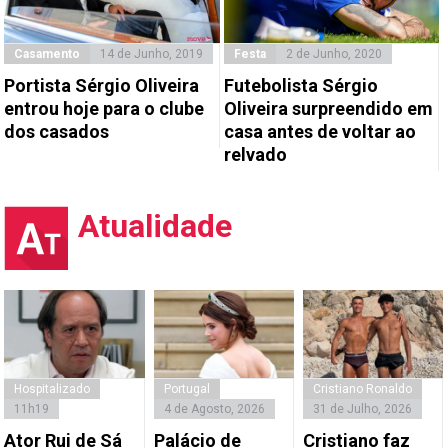
Casamento
14 de Junho, 2019
Festa
2 de Junho, 2020
Portista Sérgio Oliveira
Futebolista Sérgio
entrou hoje para o clube
Oliveira surpreendido em
dos casados
casa antes de voltar ao
relvado
Atualidade
Hospitalizado
Portugal
Cristiano Ronaldo
11h19
4 de Agosto, 2026
31 de Julho, 2026
Ator Rui de Sá
Palácio de
Cristiano faz