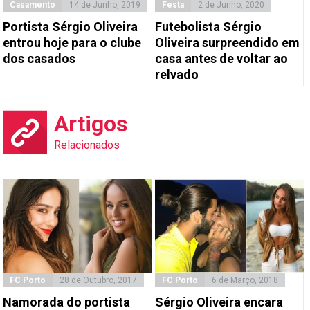
Casamento
14 de Junho, 2019
Festa
2 de Junho, 2020
Portista Sérgio Oliveira
Futebolista Sérgio
entrou hoje para o clube
Oliveira surpreendido em
dos casados
casa antes de voltar ao
relvado
Artigos
Relacionados
FC Porto
28 de Outubro, 2017
FC Porto
6 de Março, 2018
Namorada do portista
Sérgio Oliveira encara