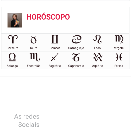
HORÓSCOPO
Carneiro
Touro
Gémeos
Caranguejo
Leão
Virgem
Balança
Escorpião
Sagitário
Capricórnio
Aquário
Peixes
As redes
Sociais