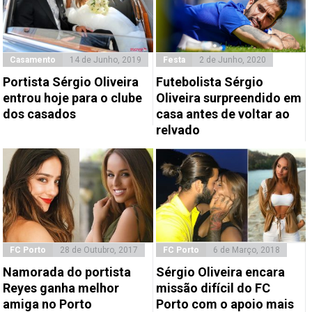
Casamento
14 de Junho, 2019
Festa
2 de Junho, 2020
Portista Sérgio Oliveira
Futebolista Sérgio
entrou hoje para o clube
Oliveira surpreendido em
dos casados
casa antes de voltar ao
relvado
FC Porto
28 de Outubro, 2017
FC Porto
6 de Março, 2018
Namorada do portista
Sérgio Oliveira encara
Reyes ganha melhor
missão difícil do FC
amiga no Porto
Porto com o apoio mais