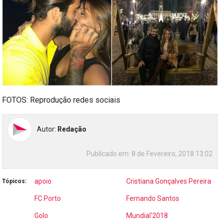
FOTOS: Reprodução redes sociais
Autor:
Redação
Publicado em:
8 de Fevereiro, 2018 13:02
apoio
Cristiana Gonçalves Pereira
Tópicos:
FC Porto
Fernando Santos
Golo
Mundial'2018