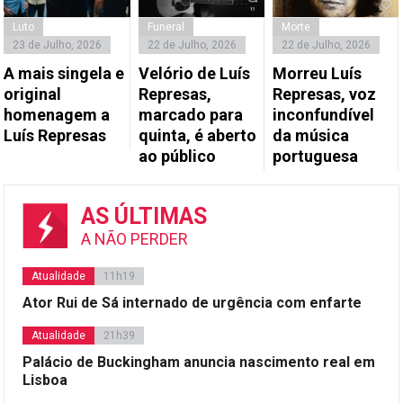
Luto
Funeral
Morte
23 de Julho, 2026
22 de Julho, 2026
22 de Julho, 2026
A mais singela e
Velório de Luís
Morreu Luís
original
Represas,
Represas, voz
homenagem a
marcado para
inconfundível
Luís Represas
quinta, é aberto
da música
ao público
portuguesa
AS ÚLTIMAS
A NÃO PERDER
Atualidade
11h19
Ator Rui de Sá internado de urgência com enfarte
Atualidade
21h39
Palácio de Buckingham anuncia nascimento real em
Lisboa