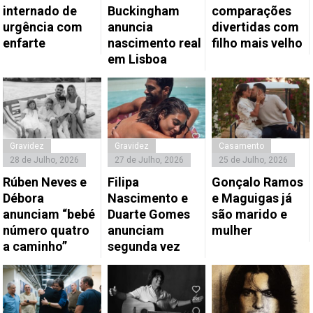
internado de
Buckingham
comparações
urgência com
anuncia
divertidas com
enfarte
nascimento real
filho mais velho
em Lisboa
Gravidez
Gravidez
Casamento
28 de Julho, 2026
27 de Julho, 2026
25 de Julho, 2026
Rúben Neves e
Filipa
Gonçalo Ramos
Débora
Nascimento e
e Maguigas já
anunciam “bebé
Duarte Gomes
são marido e
número quatro
anunciam
mulher
a caminho”
segunda vez