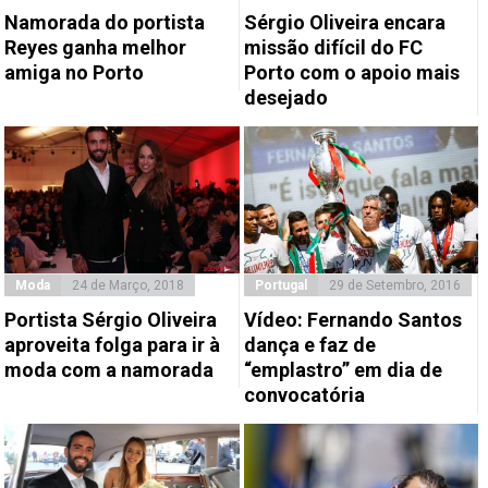
Namorada do portista
Sérgio Oliveira encara
Reyes ganha melhor
missão difícil do FC
amiga no Porto
Porto com o apoio mais
desejado
Moda
24 de Março, 2018
Portugal
29 de Setembro, 2016
Portista Sérgio Oliveira
Vídeo: Fernando Santos
aproveita folga para ir à
dança e faz de
moda com a namorada
“emplastro” em dia de
convocatória