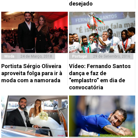
desejado
Moda
24 de Março, 2018
Portugal
29 de Setembro, 2016
Portista Sérgio Oliveira
Vídeo: Fernando Santos
aproveita folga para ir à
dança e faz de
moda com a namorada
“emplastro” em dia de
convocatória