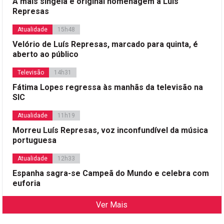
A mais singela e original homenagem a Luís
Represas
Atualidade
15h48
Velório de Luís Represas, marcado para quinta, é
aberto ao público
Televisão
14h31
Fátima Lopes regressa às manhãs da televisão na
SIC
Atualidade
11h19
Morreu Luís Represas, voz inconfundível da música
portuguesa
Atualidade
12h33
Espanha sagra-se Campeã do Mundo e celebra com
euforia
Ver Mais