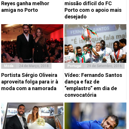
Reyes ganha melhor
missão difícil do FC
amiga no Porto
Porto com o apoio mais
desejado
Moda
24 de Março, 2018
Portugal
29 de Setembro, 2016
Portista Sérgio Oliveira
Vídeo: Fernando Santos
aproveita folga para ir à
dança e faz de
moda com a namorada
“emplastro” em dia de
convocatória