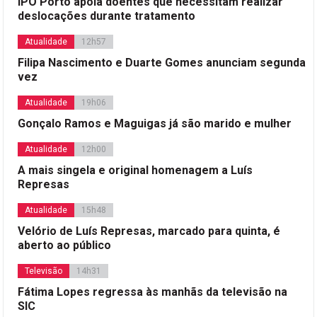
IPO Porto apoia doentes que necessitam realizar
deslocações durante tratamento
Atualidade
12h57
Filipa Nascimento e Duarte Gomes anunciam segunda
vez
Atualidade
19h06
Gonçalo Ramos e Maguigas já são marido e mulher
Atualidade
12h00
A mais singela e original homenagem a Luís
Represas
Atualidade
15h48
Velório de Luís Represas, marcado para quinta, é
aberto ao público
Televisão
14h31
Fátima Lopes regressa às manhãs da televisão na
SIC