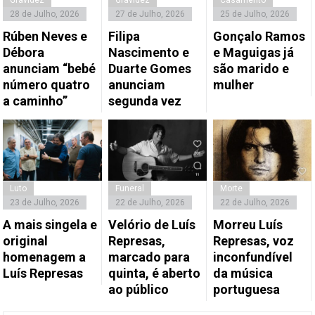
28 de Julho, 2026
27 de Julho, 2026
25 de Julho, 2026
Rúben Neves e
Filipa
Gonçalo Ramos
Débora
Nascimento e
e Maguigas já
anunciam “bebé
Duarte Gomes
são marido e
número quatro
anunciam
mulher
a caminho”
segunda vez
Luto
Funeral
Morte
23 de Julho, 2026
22 de Julho, 2026
22 de Julho, 2026
A mais singela e
Velório de Luís
Morreu Luís
original
Represas,
Represas, voz
homenagem a
marcado para
inconfundível
Luís Represas
quinta, é aberto
da música
ao público
portuguesa