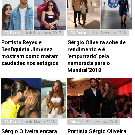
FC Porto
8 de Novembro, 2017
FC Porto
8 de Fevereiro, 2018
Portista Reyes e
Sérgio Oliveira sobe de
Benfiquista Jiménez
rendimento e é
mostram como matam
‘empurrado’ pela
saudades nos estágios
namorada para o
Mundial’2018
FC Porto
6 de Março, 2018
Moda
24 de Março, 2018
Sérgio Oliveira encara
Portista Sérgio Oliveira