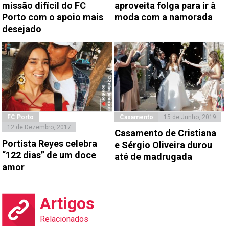
missão difícil do FC
aproveita folga para ir à
Porto com o apoio mais
moda com a namorada
desejado
FC Porto
Casamento
15 de Junho, 2019
12 de Dezembro, 2017
Casamento de Cristiana
Portista Reyes celebra
e Sérgio Oliveira durou
“122 dias” de um doce
até de madrugada
amor
Artigos
Relacionados