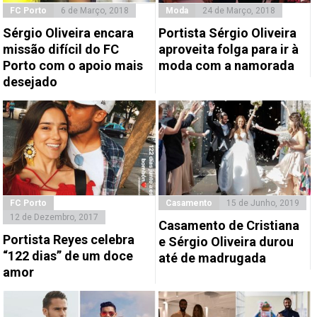
FC Porto
6 de Março, 2018
Moda
24 de Março, 2018
Sérgio Oliveira encara
Portista Sérgio Oliveira
missão difícil do FC
aproveita folga para ir à
Porto com o apoio mais
moda com a namorada
desejado
FC Porto
Casamento
15 de Junho, 2019
12 de Dezembro, 2017
Casamento de Cristiana
Portista Reyes celebra
e Sérgio Oliveira durou
“122 dias” de um doce
até de madrugada
amor