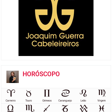
HORÓSCOPO
Carneiro
Touro
Gémeos
Caranguejo
Leão
Virgem