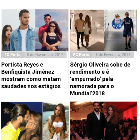
FC Porto
8 de Novembro, 2017
FC Porto
8 de Fevereiro, 2018
Portista Reyes e
Sérgio Oliveira sobe de
Benfiquista Jiménez
rendimento e é
mostram como matam
‘empurrado’ pela
saudades nos estágios
namorada para o
Mundial’2018