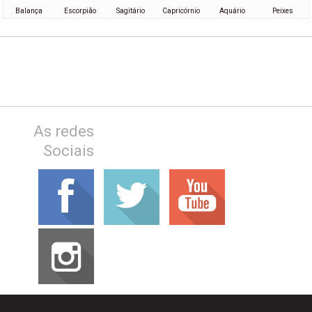
Balança
Escorpião
Sagitário
Capricórnio
Aquário
Peixes
As redes
Sociais