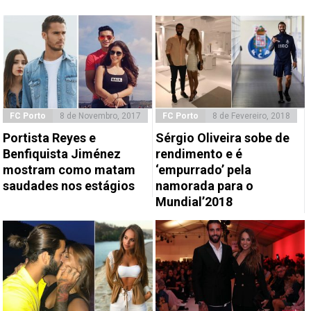
FC Porto
8 de Novembro, 2017
FC Porto
8 de Fevereiro, 2018
Portista Reyes e
Sérgio Oliveira sobe de
Benfiquista Jiménez
rendimento e é
mostram como matam
‘empurrado’ pela
saudades nos estágios
namorada para o
Mundial’2018