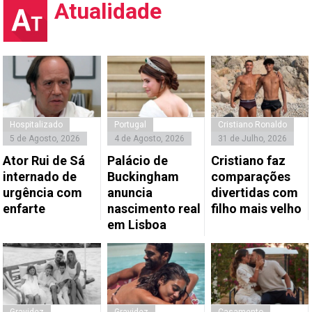
Atualidade
Hospitalizado
Portugal
Cristiano Ronaldo
5 de Agosto, 2026
4 de Agosto, 2026
31 de Julho, 2026
Ator Rui de Sá
Palácio de
Cristiano faz
internado de
Buckingham
comparações
urgência com
anuncia
divertidas com
enfarte
nascimento real
filho mais velho
em Lisboa
Gravidez
Gravidez
Casamento