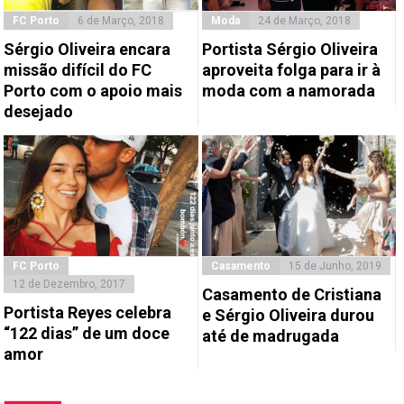
FC Porto
6 de Março, 2018
Moda
24 de Março, 2018
Sérgio Oliveira encara
Portista Sérgio Oliveira
missão difícil do FC
aproveita folga para ir à
Porto com o apoio mais
moda com a namorada
desejado
FC Porto
Casamento
15 de Junho, 2019
12 de Dezembro, 2017
Casamento de Cristiana
Portista Reyes celebra
e Sérgio Oliveira durou
“122 dias” de um doce
até de madrugada
amor