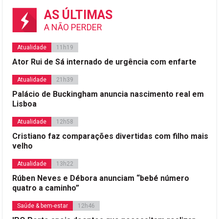
AS ÚLTIMAS
A NÃO PERDER
Atualidade
11h19
Ator Rui de Sá internado de urgência com enfarte
Atualidade
21h39
Palácio de Buckingham anuncia nascimento real em
Lisboa
Atualidade
12h58
Cristiano faz comparações divertidas com filho mais
velho
Atualidade
13h22
Rúben Neves e Débora anunciam “bebé número
quatro a caminho”
Saúde & bem-estar
12h46