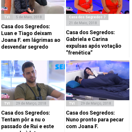
TVI
5 de Maio, 2018
Casa dos Segredos 7
21 de Maio, 2018
Casa dos Segredos:
Casa dos Segredos:
Luan e Tiago deixam
Gabriela e Carina
Joana F. em lágrimas ao
expulsas após votação
desvendar segredo
“frenética”
TVI
29 de Março, 2018
TVI
29 de Março, 2018
Casa dos Segredos:
Casa dos Segredos:
Tentam pôr a nu o
Nuno pronto para pecar
passado de Rui e este
com Joana F.