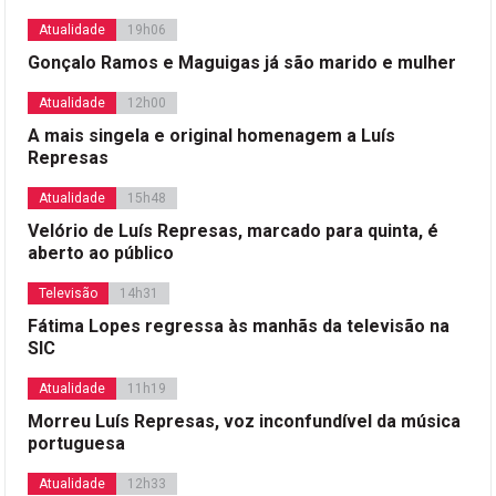
Atualidade
19h06
Gonçalo Ramos e Maguigas já são marido e mulher
Atualidade
12h00
A mais singela e original homenagem a Luís
Represas
Atualidade
15h48
Velório de Luís Represas, marcado para quinta, é
aberto ao público
Televisão
14h31
Fátima Lopes regressa às manhãs da televisão na
SIC
Atualidade
11h19
Morreu Luís Represas, voz inconfundível da música
portuguesa
Atualidade
12h33