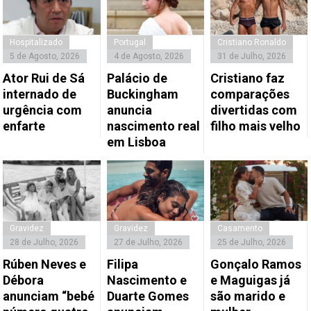
Hospitalizado
Portugal
Cristiano Ronaldo
5 de Agosto, 2026
4 de Agosto, 2026
31 de Julho, 2026
Ator Rui de Sá
Palácio de
Cristiano faz
internado de
Buckingham
comparações
urgência com
anuncia
divertidas com
enfarte
nascimento real
filho mais velho
em Lisboa
Gravidez
Gravidez
Casamento
28 de Julho, 2026
27 de Julho, 2026
25 de Julho, 2026
Rúben Neves e
Filipa
Gonçalo Ramos
Débora
Nascimento e
e Maguigas já
anunciam “bebé
Duarte Gomes
são marido e