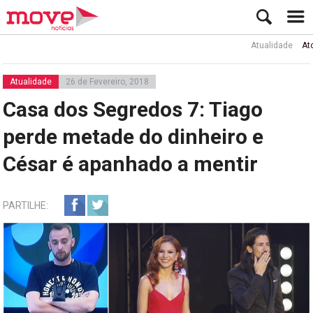
Atualidade
Ator Rui 
Atualidade
26 de Fevereiro, 2018
Casa dos Segredos 7: Tiago
perde metade do dinheiro e
César é apanhado a mentir
PARTILHE: