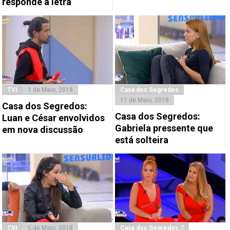
responde à letra
TVI
1 de Maio, 2018
Casa dos Segredos
11 de Maio, 2018
Casa dos Segredos:
Casa dos Segredos:
Luan e César envolvidos
Gabriela pressente que
em nova discussão
está solteira
TVI
5 de Maio, 2018
Casa dos Segredos 7