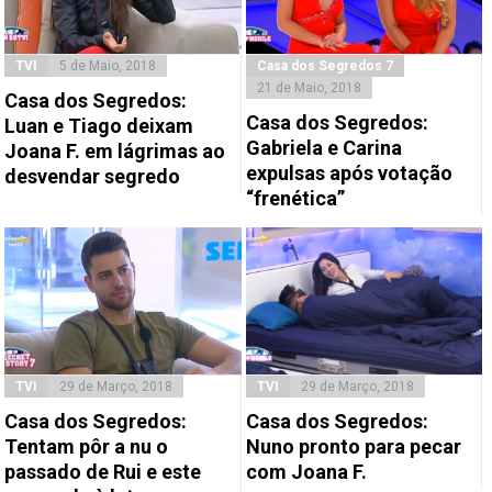
TVI
5 de Maio, 2018
Casa dos Segredos 7
21 de Maio, 2018
Casa dos Segredos:
Casa dos Segredos:
Luan e Tiago deixam
Gabriela e Carina
Joana F. em lágrimas ao
expulsas após votação
desvendar segredo
“frenética”
TVI
29 de Março, 2018
TVI
29 de Março, 2018
Casa dos Segredos:
Casa dos Segredos:
Tentam pôr a nu o
Nuno pronto para pecar
passado de Rui e este
com Joana F.