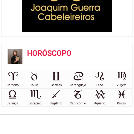
HORÓSCOPO
Carneiro
Touro
Gémeos
Caranguejo
Leão
Virgem
Balança
Escorpião
Sagitário
Capricórnio
Aquário
Peixes