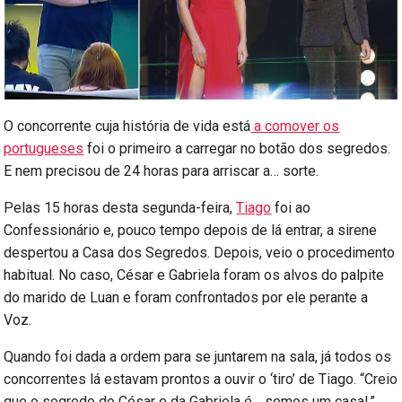
O concorrente cuja história de vida está
a comover os
portugueses
foi o primeiro a carregar no botão dos segredos.
E nem precisou de 24 horas para arriscar a… sorte.
Pelas 15 horas desta segunda-feira,
Tiago
foi ao
Confessionário e, pouco tempo depois de lá entrar, a sirene
despertou a Casa dos Segredos. Depois, veio o procedimento
habitual. No caso, César e Gabriela foram os alvos do palpite
do marido de Luan e foram confrontados por ele perante a
Voz.
Quando foi dada a ordem para se juntarem na sala, já todos os
concorrentes lá estavam prontos a ouvir o ‘tiro’ de Tiago. “Creio
que o segredo do César e da Gabriela é… somos um casal.”