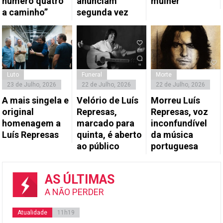
número quatro
anunciam
mulher
a caminho”
segunda vez
Luto
Funeral
Morte
23 de Julho, 2026
22 de Julho, 2026
22 de Julho, 2026
A mais singela e
Velório de Luís
Morreu Luís
original
Represas,
Represas, voz
homenagem a
marcado para
inconfundível
Luís Represas
quinta, é aberto
da música
ao público
portuguesa
AS ÚLTIMAS
A NÃO PERDER
Atualidade
11h19