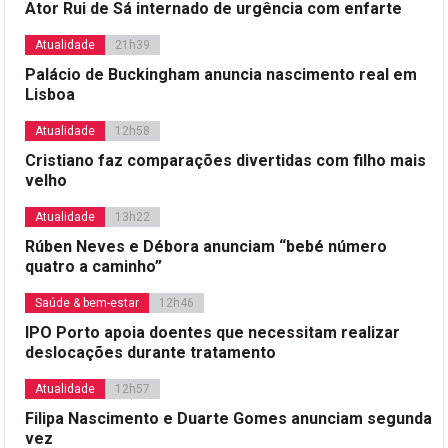
Ator Rui de Sá internado de urgência com enfarte
Atualidade
21h39
Palácio de Buckingham anuncia nascimento real em
Lisboa
Atualidade
12h58
Cristiano faz comparações divertidas com filho mais
velho
Atualidade
13h22
Rúben Neves e Débora anunciam “bebé número
quatro a caminho”
Saúde & bem-estar
12h46
IPO Porto apoia doentes que necessitam realizar
deslocações durante tratamento
Atualidade
12h57
Filipa Nascimento e Duarte Gomes anunciam segunda
vez