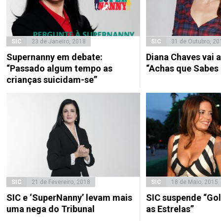
SIC
23 de Janeiro, 2018
SIC
31 de Outubro, 20
Supernanny em debate:
Diana Chaves vai 
“Passado algum tempo as
“Achas que Sabes
crianças suicidam-se”
SIC
21 de Fevereiro, 2018
SIC
18 de Maio, 2015
SIC e ‘SuperNanny’ levam mais
SIC suspende “Go
uma nega do Tribunal
as Estrelas”