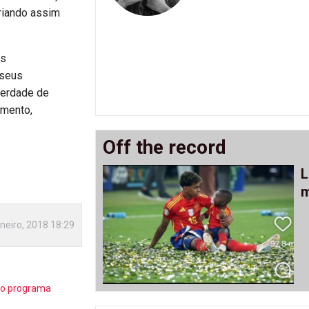
criando assim
us
 seus
berdade de
umento,
Off the record
L
m
neiro, 2018 18:29
ro programa