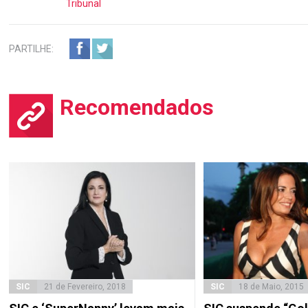
Tribunal
PARTILHE:
Recomendados
SIC
21 de Fevereiro, 2018
SIC
18 de Maio, 2015