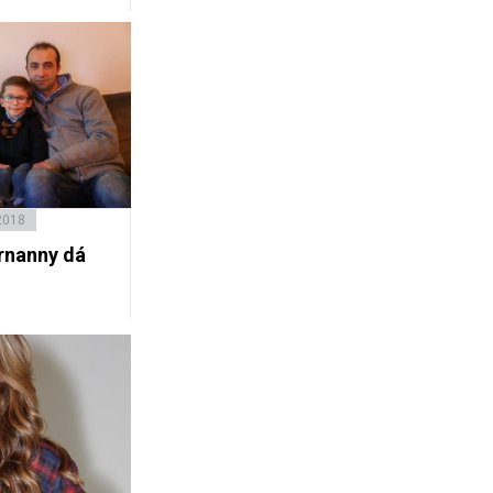
2018
rnanny dá