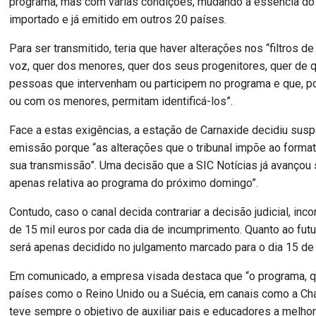
programa, mas com várias condições, mudando a essência do
importado e já emitido em outros 20 países.
Para ser transmitido, teria que haver alterações nos “filtros 
voz, quer dos menores, quer dos seus progenitores, quer de 
pessoas que intervenham ou participem no programa e que, por
ou com os menores, permitam identificá-los”.
Face a estas exigências, a estação de Carnaxide decidiu sus
emissão porque “as alterações que o tribunal impõe ao format
sua transmissão”. Uma decisão que a SIC Notícias já avançou s
apenas relativa ao programa do próximo domingo”.
Contudo, caso o canal decida contrariar a decisão judicial, inc
de 15 mil euros por cada dia de incumprimento. Quanto ao fut
será apenas decidido no julgamento marcado para o dia 15 de 
Em comunicado, a empresa visada destaca que “o programa, 
países como o Reino Unido ou a Suécia, em canais como a Cha
teve sempre o objetivo de auxiliar pais e educadores a melho