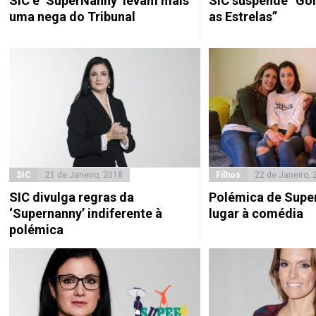
SIC e ‘SuperNanny’ levam mais
SIC suspende “Go
uma nega do Tribunal
as Estrelas”
SIC
21 de Janeiro, 2018
Filhos
22 de Janeiro, 
SIC divulga regras da
Polémica de Supe
‘Supernanny’ indiferente à
lugar à comédia
polémica