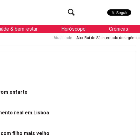
aúde & bem-estar
Horóscopo
Crónicas
Atualidade
Ator Rui de Sá internado de urgência com enfarte
 com enfarte
mento real em Lisboa
 com filho mais velho