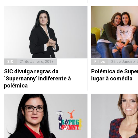
SIC
21 de Janeiro, 2018
Filhos
22 de Janeiro, 
SIC divulga regras da
Polémica de Supe
‘Supernanny’ indiferente à
lugar à comédia
polémica