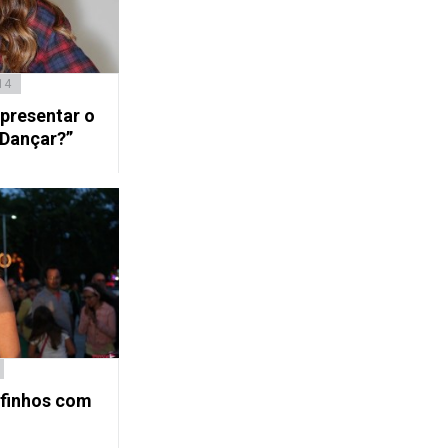
14
apresentar o
 Dançar?”
lfinhos com