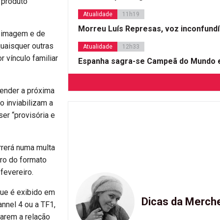
 produto
Atualidade
11h19
Morreu Luís Represas, voz inconfund
de imagem e de
quaisquer outras
Atualidade
12h33
 vínculo familiar
Espanha sagra-se Campeã do Mundo e
pender a próxima
o inviabilizam a
er “provisória e
orrerá numa multa
uro do formato
fevereiro.
que é exibido em
Dicas da Merch
nnel 4 ou a TF1,
rarem a relação