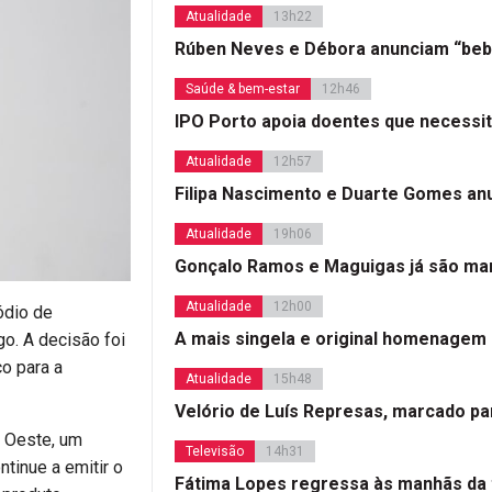
Atualidade
13h22
Rúben Neves e Débora anunciam “beb
Saúde & bem-estar
12h46
IPO Porto apoia doentes que necessi
Atualidade
12h57
Filipa Nascimento e Duarte Gomes a
Atualidade
19h06
Gonçalo Ramos e Maguigas já são mar
Atualidade
12h00
sódio de
A mais singela e original homenagem
go. A decisão foi
o para a
Atualidade
15h48
Velório de Luís Represas, marcado par
a Oeste, um
Televisão
14h31
tinue a emitir o
Fátima Lopes regressa às manhãs da 