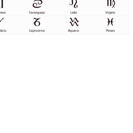
meos
Caranguejo
Leão
Virgem
tário
Capricórnio
Aquário
Peixes