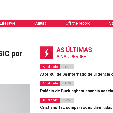
Lifestyle
Cultura
Off the record
S
AS ÚLTIMAS
SIC por
A NÃO PERDER
Atualidade
11h19
Ator Rui de Sá internado de urgência
Atualidade
21h39
Palácio de Buckingham anuncia nasci
Atualidade
12h58
Cristiano faz comparações divertidas