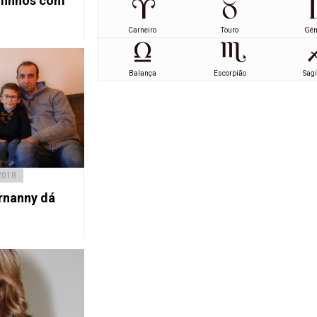
lfinhos com
Carneiro
Touro
Gé
Balança
Escorpião
Sagi
2018
rnanny dá