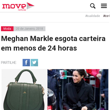
Atualidade
Ator Rui d
Moda
20 de Janeiro, 2018
Meghan Markle esgota carteira
em menos de 24 horas
PARTILHE: