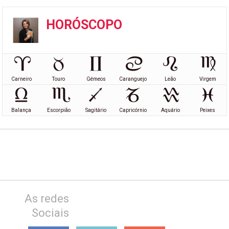
HORÓSCOPO
Carneiro
Touro
Gémeos
Caranguejo
Leão
Virgem
Balança
Escorpião
Sagitário
Capricórnio
Aquário
Peixes
As redes
Sociais