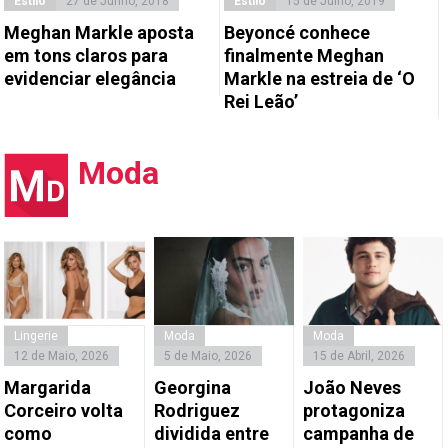
Estilo
27 de Junho, 2018
Estilo
15 de Julho, 2019
Meghan Markle aposta
Beyoncé conhece
em tons claros para
finalmente Meghan
evidenciar elegância
Markle na estreia de ‘O
Rei Leão’
Moda
Lingerie
Moda
Moda
12 de Maio, 2026
5 de Maio, 2026
15 de Abril, 2026
Margarida
Georgina
João Neves
Corceiro volta
Rodriguez
protagoniza
como
dividida entre
campanha de