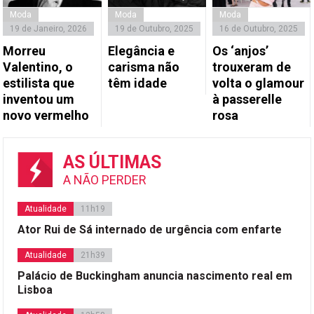
Moda
Moda
Moda
19 de Janeiro, 2026
19 de Outubro, 2025
16 de Outubro, 2025
Morreu
Elegância e
Os ‘anjos’
Valentino, o
carisma não
trouxeram de
estilista que
têm idade
volta o glamour
inventou um
à passerelle
novo vermelho
rosa
AS ÚLTIMAS
A NÃO PERDER
Atualidade
11h19
Ator Rui de Sá internado de urgência com enfarte
Atualidade
21h39
Palácio de Buckingham anuncia nascimento real em
Lisboa