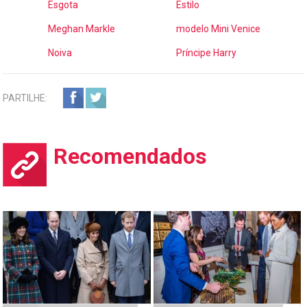
Esgota
Estilo
Meghan Markle
modelo Mini Venice
Noiva
Príncipe Harry
PARTILHE:
Recomendados