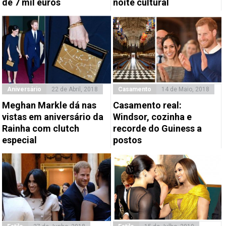
de 7 mil euros
noite cultural
Aniversário
22 de Abril, 2018
Casamento
14 de Maio, 2018
Meghan Markle dá nas
Casamento real:
vistas em aniversário da
Windsor, cozinha e
Rainha com clutch
recorde do Guiness a
especial
postos