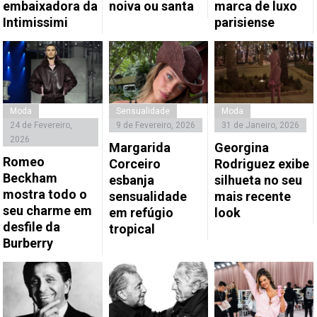
embaixadora da
noiva ou santa
marca de luxo
Intimissimi
parisiense
Moda
Sensualidade
Moda
24 de Fevereiro,
9 de Fevereiro, 2026
31 de Janeiro, 2026
2026
Margarida
Georgina
Romeo
Corceiro
Rodriguez exibe
Beckham
esbanja
silhueta no seu
mostra todo o
sensualidade
mais recente
seu charme em
em refúgio
look
desfile da
tropical
Burberry