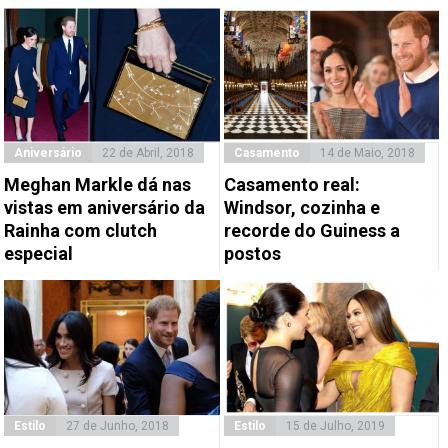
Aniversário
22 de Abril, 2018
Casamento
14 de Maio, 2018
Meghan Markle dá nas
Casamento real:
vistas em aniversário da
Windsor, cozinha e
Rainha com clutch
recorde do Guiness a
especial
postos
Estilo
27 de Junho, 2018
Estilo
15 de Julho, 2019