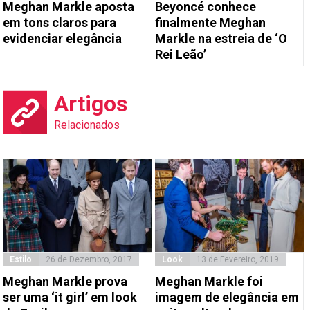
Meghan Markle aposta
Beyoncé conhece
em tons claros para
finalmente Meghan
evidenciar elegância
Markle na estreia de ‘O
Rei Leão’
Artigos
Relacionados
Estilo
26 de Dezembro, 2017
Look
13 de Fevereiro, 2019
Meghan Markle prova
Meghan Markle foi
ser uma ‘it girl’ em look
imagem de elegância em