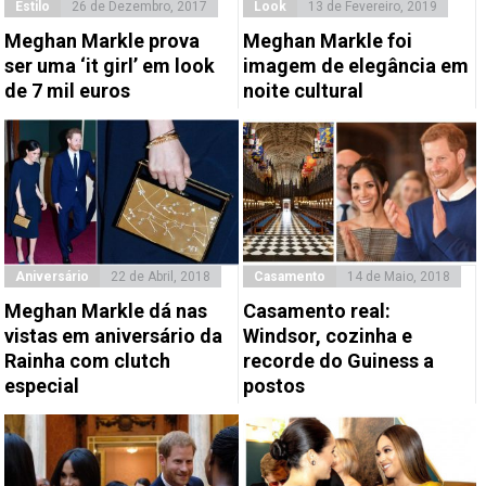
Estilo
26 de Dezembro, 2017
Look
13 de Fevereiro, 2019
Meghan Markle prova
Meghan Markle foi
ser uma ‘it girl’ em look
imagem de elegância em
de 7 mil euros
noite cultural
Aniversário
22 de Abril, 2018
Casamento
14 de Maio, 2018
Meghan Markle dá nas
Casamento real:
vistas em aniversário da
Windsor, cozinha e
Rainha com clutch
recorde do Guiness a
especial
postos