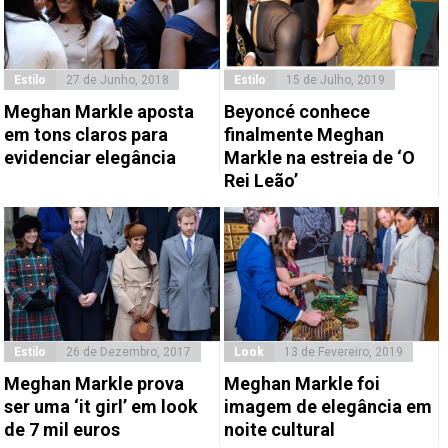
Estilo
27 de Junho, 2018
Estilo
15 de Julho, 2019
Meghan Markle aposta
Beyoncé conhece
em tons claros para
finalmente Meghan
evidenciar elegância
Markle na estreia de ‘O
Rei Leão’
Estilo
26 de Dezembro, 2017
Look
13 de Fevereiro, 2019
Meghan Markle prova
Meghan Markle foi
ser uma ‘it girl’ em look
imagem de elegância em
de 7 mil euros
noite cultural