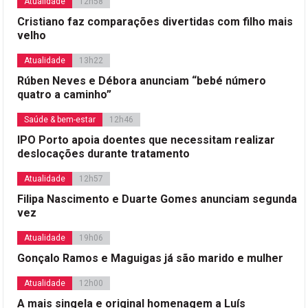
Atualidade
12h58
Cristiano faz comparações divertidas com filho mais
velho
Atualidade
13h22
Rúben Neves e Débora anunciam “bebé número
quatro a caminho”
Saúde & bem-estar
12h46
IPO Porto apoia doentes que necessitam realizar
deslocações durante tratamento
Atualidade
12h57
Filipa Nascimento e Duarte Gomes anunciam segunda
vez
Atualidade
19h06
Gonçalo Ramos e Maguigas já são marido e mulher
Atualidade
12h00
A mais singela e original homenagem a Luís