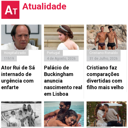
Atualidade
Hospitalizado
Portugal
Cristiano Ronaldo
11h19
4 de Agosto, 2026
31 de Julho, 2026
Ator Rui de Sá
Palácio de
Cristiano faz
internado de
Buckingham
comparações
urgência com
anuncia
divertidas com
enfarte
nascimento real
filho mais velho
em Lisboa