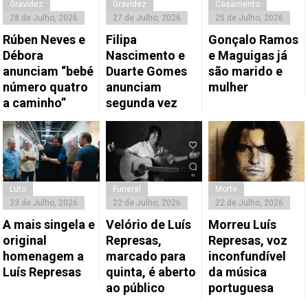
Gravidez
Gravidez
Casamento
28 de Julho, 2026
27 de Julho, 2026
25 de Julho, 2026
Rúben Neves e
Filipa
Gonçalo Ramos
Débora
Nascimento e
e Maguigas já
anunciam “bebé
Duarte Gomes
são marido e
número quatro
anunciam
mulher
a caminho”
segunda vez
Luto
Funeral
Morte
23 de Julho, 2026
22 de Julho, 2026
22 de Julho, 2026
A mais singela e
Velório de Luís
Morreu Luís
original
Represas,
Represas, voz
homenagem a
marcado para
inconfundível
Luís Represas
quinta, é aberto
da música
ao público
portuguesa