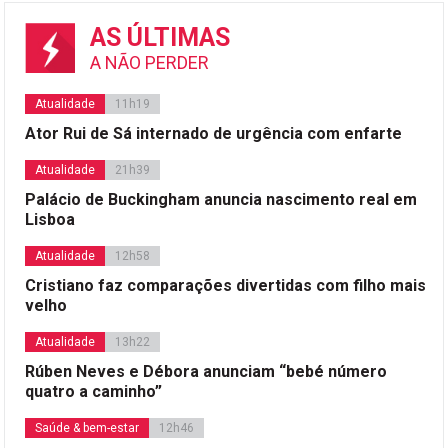
AS ÚLTIMAS
A NÃO PERDER
Atualidade
11h19
Ator Rui de Sá internado de urgência com enfarte
Atualidade
21h39
Palácio de Buckingham anuncia nascimento real em
Lisboa
Atualidade
12h58
Cristiano faz comparações divertidas com filho mais
velho
Atualidade
13h22
Rúben Neves e Débora anunciam “bebé número
quatro a caminho”
Saúde & bem-estar
12h46