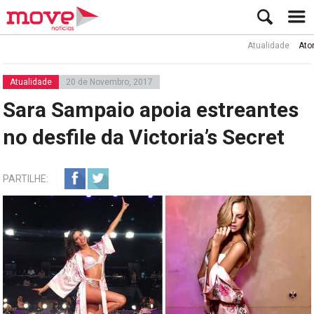
Atualidade
Ator Rui 
Atualidade
20 de Novembro, 2017
Sara Sampaio apoia estreantes
no desfile da Victoria’s Secret
PARTILHE: