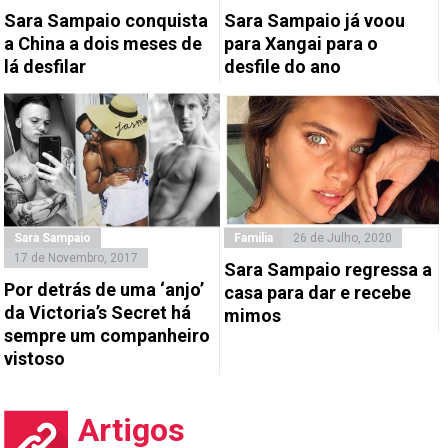
Sara Sampaio conquista
Sara Sampaio já voou
a China a dois meses de
para Xangai para o
lá desfilar
desfile do ano
Sara Sampaio
Família
26 de Julho, 2020
17 de Novembro, 2017
Sara Sampaio regressa a
Por detrás de uma ‘anjo’
casa para dar e recebe
da Victoria’s Secret há
mimos
sempre um companheiro
vistoso
Artigos