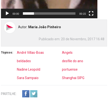
00:00
00:15
Autor:
Maria João Pinheiro
Publicado em:
20 de Novembro, 2017 16:48
André Villas-Boas
Angels
Tópicos:
beldades
desfile do ano
Nadine Leopold
portuense
Sara Sampaio
Shanghai SIPG
PARTILHE: