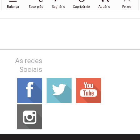
Balança
Escorpião
Sagitário
Capricórnio
Aquário
Peixes
As redes
Sociais