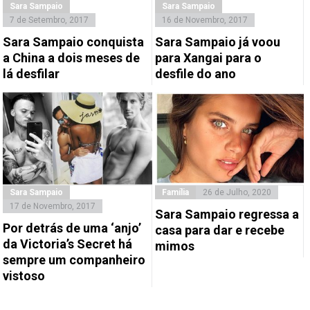
Sara Sampaio
Sara Sampaio
7 de Setembro, 2017
16 de Novembro, 2017
Sara Sampaio conquista
Sara Sampaio já voou
a China a dois meses de
para Xangai para o
lá desfilar
desfile do ano
Sara Sampaio
Família
26 de Julho, 2020
17 de Novembro, 2017
Sara Sampaio regressa a
Por detrás de uma ‘anjo’
casa para dar e recebe
da Victoria’s Secret há
mimos
sempre um companheiro
vistoso