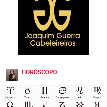
HORÓSCOPO
Carneiro
Touro
Gémeos
Caranguejo
Leão
Virgem