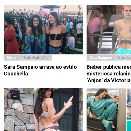
Moda
15 de Abril, 2017
Sara Sampaio
6 de Ju
Sara Sampaio arrasa ao estilo
Bieber publica m
Coachella
misteriosa relaci
‘Anjos’ da Victoria