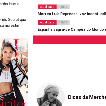
artha Hunt e
Atualidade
11h19
Morreu Luís Represas, voz inconfund
oria’s Secret que
Atualidade
12h33
ssumiu estar
Espanha sagra-se Campeã do Mundo e
Dicas da Merch