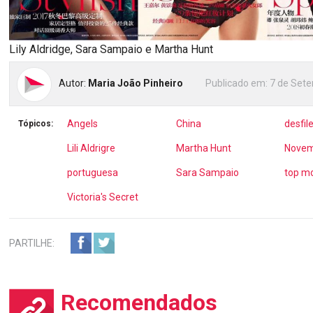
Lily Aldridge, Sara Sampaio e Martha Hunt
Autor:
Maria João Pinheiro
Publicado em:
7 de Sete
Angels
China
desfil
Tópicos:
Lili Aldrigre
Martha Hunt
Novem
portuguesa
Sara Sampaio
top m
Victoria's Secret
PARTILHE:
Recomendados