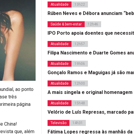
Atualidade
13h22
Rúben Neves e Débora anunciam “beb
Saúde & bem-estar
12h46
IPO Porto apoia doentes que necessi
Atualidade
12h57
Filipa Nascimento e Duarte Gomes a
Atualidade
19h06
Gonçalo Ramos e Maguigas já são mar
Atualidade
12h00
undial, ao ponto
A mais singela e original homenagem
ase três
Atualidade
15h48
rimeira página
Velório de Luís Represas, marcado par
Televisão
14h31
le China!
revista que, além
Fátima Lopes regressa às manhãs da 