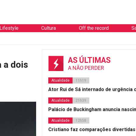
Lifestyle
Cultura
Off the record
S
AS ÚLTIMAS
 a dois
A NÃO PERDER
Atualidade
11h19
Ator Rui de Sá internado de urgência
Atualidade
21h39
Palácio de Buckingham anuncia nasci
Atualidade
12h58
Cristiano faz comparações divertidas