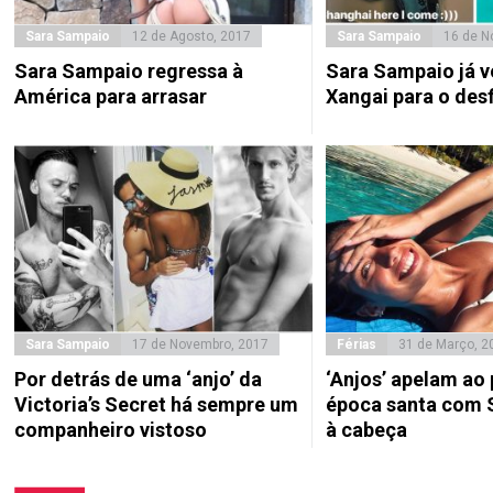
Sara Sampaio
12 de Agosto, 2017
Sara Sampaio
16 de N
Sara Sampaio regressa à
Sara Sampaio já v
América para arrasar
Xangai para o desf
Sara Sampaio
17 de Novembro, 2017
Férias
31 de Março, 2
Por detrás de uma ‘anjo’ da
‘Anjos’ apelam ao
Victoria’s Secret há sempre um
época santa com 
companheiro vistoso
à cabeça