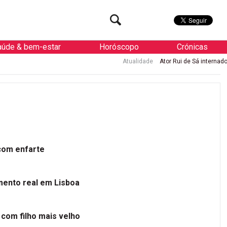
aúde & bem-estar
Horóscopo
Crónicas
Atualidade
Ator Rui de Sá internado de urgência com enf
 com enfarte
mento real em Lisboa
 com filho mais velho