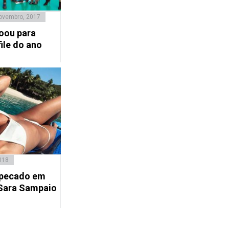
ovembro, 2017
oou para
ile do ano
018
 pecado em
Sara Sampaio