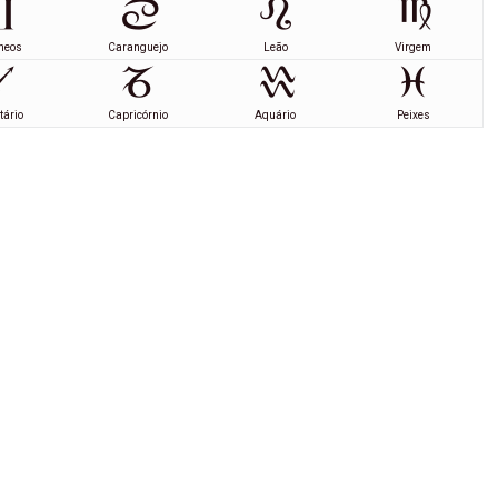
meos
Caranguejo
Leão
Virgem
tário
Capricórnio
Aquário
Peixes