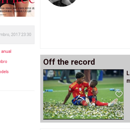
mbro, 2017 23:30
e anual
Off the record
bro
odels
L
m