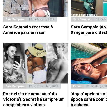
Sara Sampaio
12 de Agosto, 2017
Sara Sampaio
16 de N
Sara Sampaio regressa à
Sara Sampaio já v
América para arrasar
Xangai para o desf
Sara Sampaio
17 de Novembro, 2017
Férias
31 de Março, 2
Por detrás de uma ‘anjo’ da
‘Anjos’ apelam ao
Victoria’s Secret há sempre um
época santa com 
companheiro vistoso
à cabeça