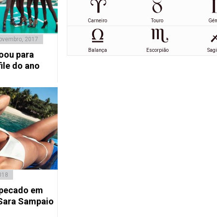
Carneiro
Touro
Gé
ovembro, 2017
Balança
Escorpião
Sagi
oou para
ile do ano
018
 pecado em
Sara Sampaio