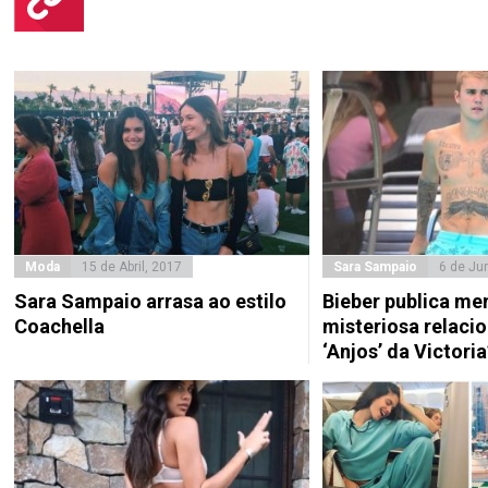
Moda
15 de Abril, 2017
Sara Sampaio
6 de Ju
Sara Sampaio arrasa ao estilo
Bieber publica m
Coachella
misteriosa relaci
‘Anjos’ da Victoria