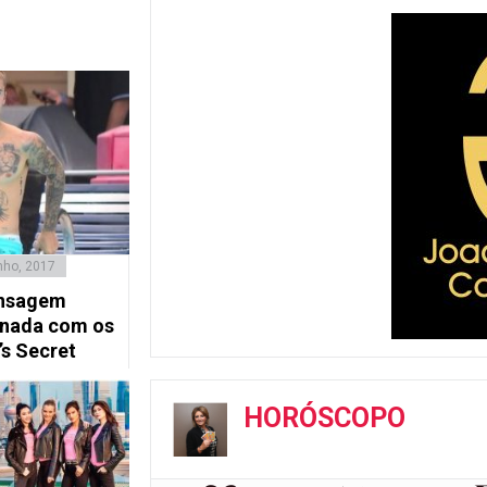
nho, 2017
ensagem
onada com os
’s Secret
HORÓSCOPO