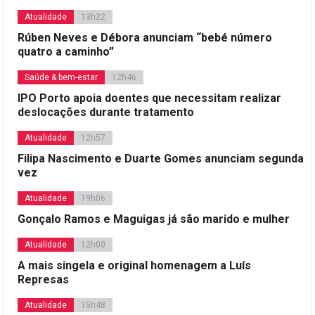
Atualidade
13h22
Rúben Neves e Débora anunciam “bebé número
quatro a caminho”
Saúde & bem-estar
12h46
IPO Porto apoia doentes que necessitam realizar
deslocações durante tratamento
Atualidade
12h57
Filipa Nascimento e Duarte Gomes anunciam segunda
vez
Atualidade
19h06
Gonçalo Ramos e Maguigas já são marido e mulher
Atualidade
12h00
A mais singela e original homenagem a Luís
Represas
Atualidade
15h48