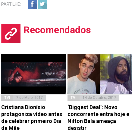
PARTILHE:
Recomendados
TVI
7 de Maio, 2017
TVI
14 de Outubro, 2017
Cristiana Dionísio
‘Biggest Deal’: Novo
protagoniza vídeo antes
concorrente entra hoje e
de celebrar primeiro Dia
Nilton Bala ameaça
da Mãe
desistir