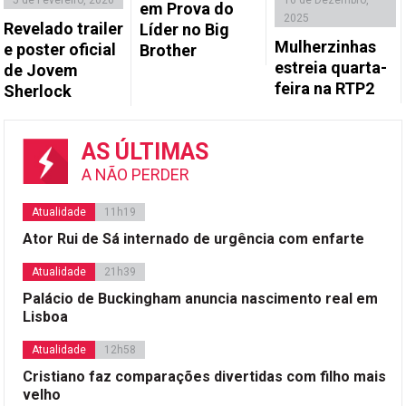
5 de Fevereiro, 2026
16 de Dezembro,
em Prova do
2025
Revelado trailer
Líder no Big
Mulherzinhas
e poster oficial
Brother
estreia quarta-
de Jovem
feira na RTP2
Sherlock
AS ÚLTIMAS
A NÃO PERDER
Atualidade
11h19
Ator Rui de Sá internado de urgência com enfarte
Atualidade
21h39
Palácio de Buckingham anuncia nascimento real em
Lisboa
Atualidade
12h58
Cristiano faz comparações divertidas com filho mais
velho