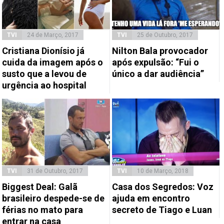
TVI
24 de Março, 2017
TVI
25 de Outubro, 2017
Cristiana Dionísio já
Nilton Bala provocador
cuida da imagem após o
após expulsão: “Fui o
susto que a levou de
único a dar audiência”
urgência ao hospital
TVI
31 de Outubro, 2017
TVI
10 de Março, 2018
Biggest Deal: Galã
Casa dos Segredos: Voz
brasileiro despede-se de
ajuda em encontro
férias no mato para
secreto de Tiago e Luan
entrar na casa