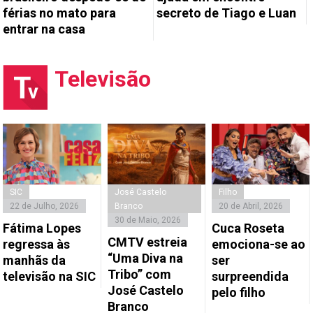
férias no mato para
secreto de Tiago e Luan
entrar na casa
Televisão
SIC
José Castelo
Filho
22 de Julho, 2026
Branco
20 de Abril, 2026
30 de Maio, 2026
Fátima Lopes
Cuca Roseta
CMTV estreia
regressa às
emociona-se ao
“Uma Diva na
manhãs da
ser
Tribo” com
televisão na SIC
surpreendida
José Castelo
pelo filho
Branco