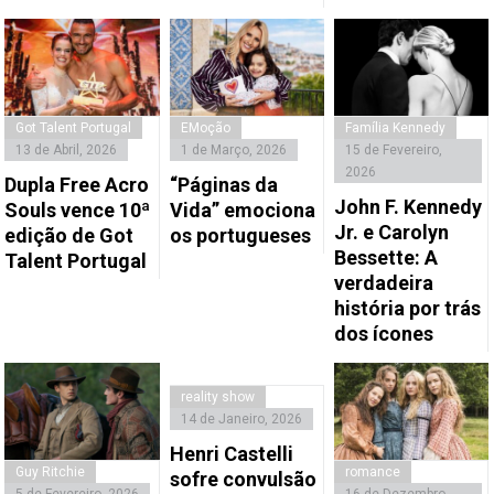
Got Talent Portugal
EMoção
Família Kennedy
13 de Abril, 2026
1 de Março, 2026
15 de Fevereiro,
2026
Dupla Free Acro
“Páginas da
John F. Kennedy
Souls vence 10ª
Vida” emociona
Jr. e Carolyn
edição de Got
os portugueses
Bessette: A
Talent Portugal
verdadeira
história por trás
dos ícones
reality show
14 de Janeiro, 2026
Henri Castelli
Guy Ritchie
romance
sofre convulsão