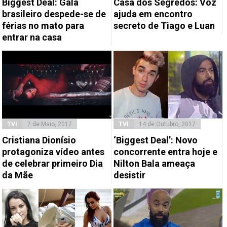
Biggest Deal: Galã
Casa dos Segredos: Voz
brasileiro despede-se de
ajuda em encontro
férias no mato para
secreto de Tiago e Luan
entrar na casa
TVI
7 de Maio, 2017
TVI
14 de Outubro, 2017
Cristiana Dionísio
‘Biggest Deal’: Novo
protagoniza vídeo antes
concorrente entra hoje e
de celebrar primeiro Dia
Nilton Bala ameaça
da Mãe
desistir