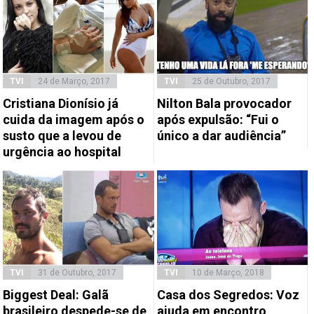
TVI
24 de Março, 2017
TVI
25 de Outubro, 2017
Cristiana Dionísio já
Nilton Bala provocador
cuida da imagem após o
após expulsão: “Fui o
susto que a levou de
único a dar audiência”
urgência ao hospital
TVI
31 de Outubro, 2017
TVI
10 de Março, 2018
Biggest Deal: Galã
Casa dos Segredos: Voz
brasileiro despede-se de
ajuda em encontro