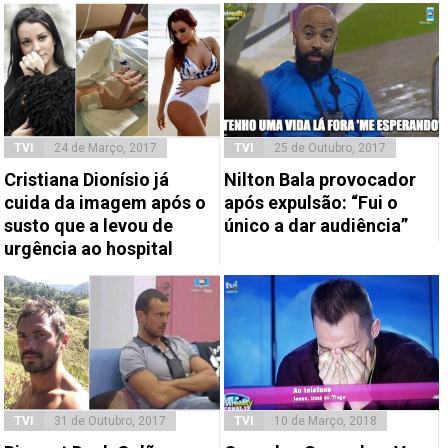
TVI
24 de Março, 2017
TVI
25 de Outubro, 2017
Cristiana Dionísio já
Nilton Bala provocador
cuida da imagem após o
após expulsão: “Fui o
susto que a levou de
único a dar audiência”
urgência ao hospital
TVI
31 de Outubro, 2017
TVI
10 de Março, 2018