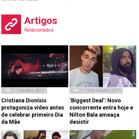
Artigos
Relacionados
TVI
7 de Maio, 2017
TVI
14 de Outubro, 2017
Cristiana Dionísio
‘Biggest Deal’: Novo
protagoniza vídeo antes
concorrente entra hoje e
de celebrar primeiro Dia
Nilton Bala ameaça
da Mãe
desistir