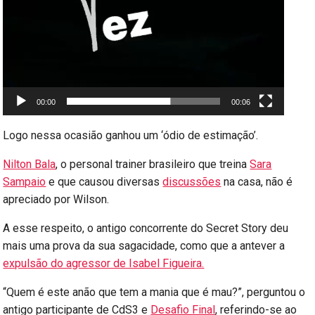
00:00
00:06
Logo nessa ocasião ganhou um ‘ódio de estimação’.
Nilton Bala
, o personal trainer brasileiro que treina
Sara
Sampaio
e que causou diversas
discussões
na casa, não é
apreciado por Wilson.
A esse respeito, o antigo concorrente do Secret Story deu
mais uma prova da sua sagacidade, como que a antever a
expulsão do agressor de Isabel Figueira.
“Quem é este anão que tem a mania que é mau?”, perguntou o
antigo participante de CdS3 e
Desafio Final
, referindo-se ao