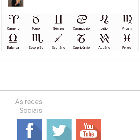
Carneiro
Touro
Gémeos
Caranguejo
Leão
Virgem
Balança
Escorpião
Sagitário
Capricórnio
Aquário
Peixes
As redes
Sociais