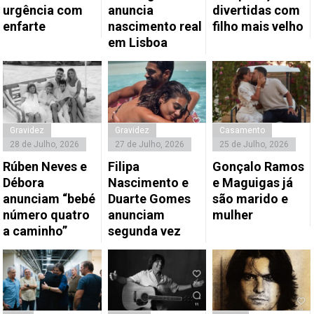
urgência com
anuncia
divertidas com
enfarte
nascimento real
filho mais velho
em Lisboa
Gravidez
Gravidez
Casamento
28 de Julho, 2026
27 de Julho, 2026
25 de Julho, 2026
Rúben Neves e
Filipa
Gonçalo Ramos
Débora
Nascimento e
e Maguigas já
anunciam “bebé
Duarte Gomes
são marido e
número quatro
anunciam
mulher
a caminho”
segunda vez