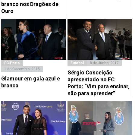
branco nos Dragões de
Ouro
FC Porto
Futebol
8 de Junho, 2017
1 de Dezembro, 2015
Sérgio Conceição
Glamour em gala azul e
apresentado no FC
branca
Porto: “Vim para ensinar,
não para aprender”