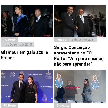
FC Porto
Futebol
8 de Junho, 2017
1 de Dezembro, 2015
Sérgio Conceição
Glamour em gala azul e
apresentado no FC
branca
Porto: “Vim para ensinar,
não para aprender”
FC Porto
Gravidez