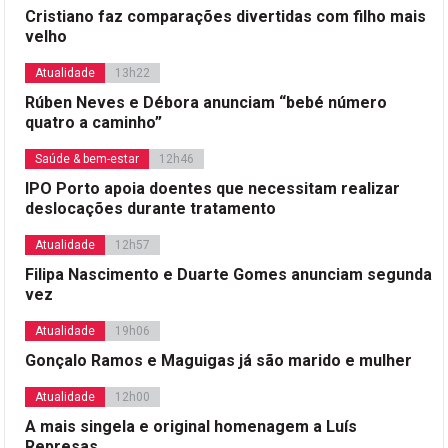
Cristiano faz comparações divertidas com filho mais
velho
Atualidade
13h22
Rúben Neves e Débora anunciam “bebé número
quatro a caminho”
Saúde & bem-estar
12h46
IPO Porto apoia doentes que necessitam realizar
deslocações durante tratamento
Atualidade
12h57
Filipa Nascimento e Duarte Gomes anunciam segunda
vez
Atualidade
19h06
Gonçalo Ramos e Maguigas já são marido e mulher
Atualidade
12h00
A mais singela e original homenagem a Luís
Represas