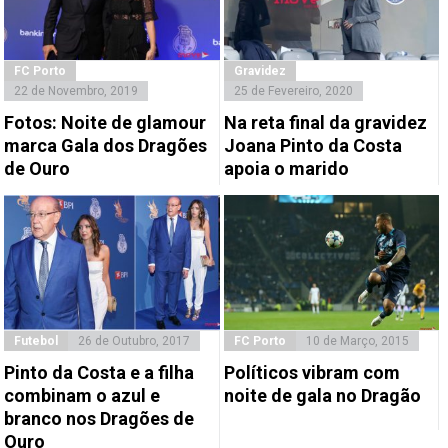
FC Porto
Gravidez
22 de Novembro, 2019
25 de Fevereiro, 2020
Fotos: Noite de glamour
Na reta final da gravidez
marca Gala dos Dragões
Joana Pinto da Costa
de Ouro
apoia o marido
Futebol
26 de Outubro, 2017
FC Porto
10 de Março, 2015
Pinto da Costa e a filha
Políticos vibram com
combinam o azul e
noite de gala no Dragão
branco nos Dragões de
Ouro