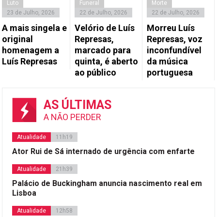
Luto
Funeral
Morte
23 de Julho, 2026
22 de Julho, 2026
22 de Julho, 2026
A mais singela e
Velório de Luís
Morreu Luís
original
Represas,
Represas, voz
homenagem a
marcado para
inconfundível
Luís Represas
quinta, é aberto
da música
ao público
portuguesa
AS ÚLTIMAS
A NÃO PERDER
Atualidade
11h19
Ator Rui de Sá internado de urgência com enfarte
Atualidade
21h39
Palácio de Buckingham anuncia nascimento real em
Lisboa
Atualidade
12h58