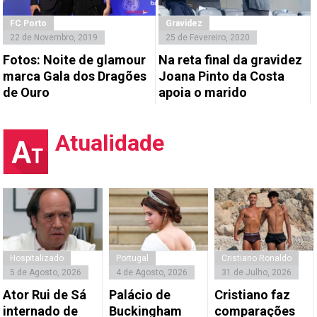
FC Porto
Gravidez
22 de Novembro, 2019
25 de Fevereiro, 2020
Fotos: Noite de glamour
Na reta final da gravidez
marca Gala dos Dragões
Joana Pinto da Costa
de Ouro
apoia o marido
Atualidade
Hospitalizado
Portugal
Cristiano Ronaldo
5 de Agosto, 2026
4 de Agosto, 2026
31 de Julho, 2026
Ator Rui de Sá
Palácio de
Cristiano faz
internado de
Buckingham
comparações