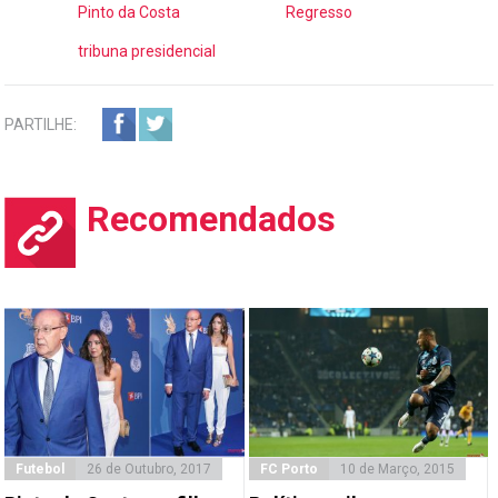
Pinto da Costa
Regresso
tribuna presidencial
PARTILHE:
Recomendados
Futebol
26 de Outubro, 2017
FC Porto
10 de Março, 2015