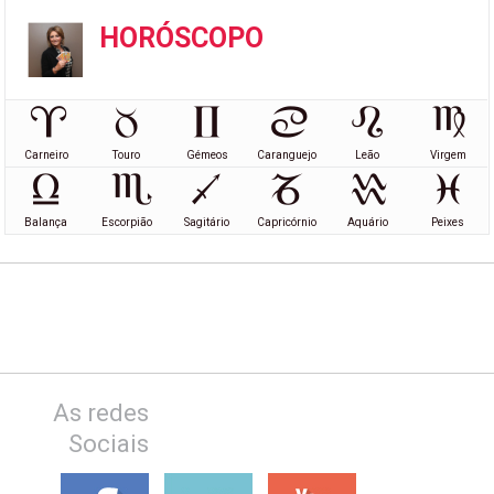
HORÓSCOPO
Carneiro
Touro
Gémeos
Caranguejo
Leão
Virgem
Balança
Escorpião
Sagitário
Capricórnio
Aquário
Peixes
As redes
Sociais