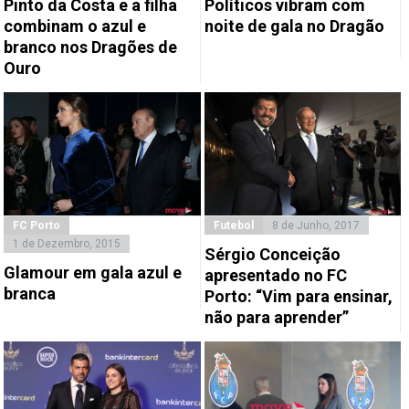
Pinto da Costa e a filha
Políticos vibram com
combinam o azul e
noite de gala no Dragão
branco nos Dragões de
Ouro
FC Porto
Futebol
8 de Junho, 2017
1 de Dezembro, 2015
Sérgio Conceição
Glamour em gala azul e
apresentado no FC
branca
Porto: “Vim para ensinar,
não para aprender”