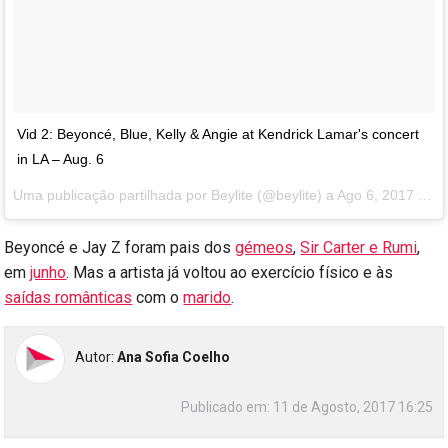
Vid 2: Beyoncé, Blue, Kelly & Angie at Kendrick Lamar's concert
in LA – Aug. 6
Uma publicação partilhada por Beylite (@beylite) a
Ago 6, 2017 às 11:54 PDT
Beyoncé e Jay Z foram pais dos
gémeos
,
Sir Carter e Rumi
,
em
junho
. Mas a artista já voltou ao exercício físico e às
saídas românticas
com o
marido
.
Autor:
Ana Sofia Coelho
Publicado em:
11 de Agosto, 2017 16:25