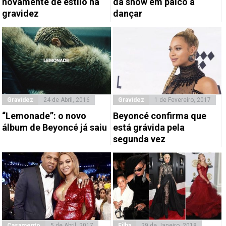
novamente de estilo na
dá show em palco a
gravidez
dançar
Gravidez
24 de Abril, 2016
Gravidez
1 de Fevereiro, 2017
“Lemonade”: o novo
Beyoncé confirma que
álbum de Beyoncé já saiu
está grávida pela
segunda vez
Casamento
5 de Abril, 2017
Filha
29 de Janeiro, 2018