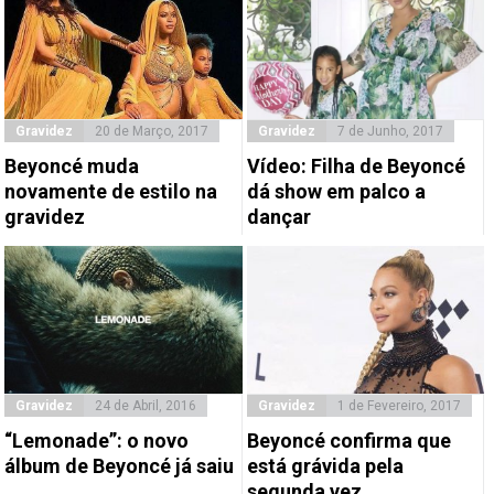
Gravidez
20 de Março, 2017
Gravidez
7 de Junho, 2017
Beyoncé muda
Vídeo: Filha de Beyoncé
novamente de estilo na
dá show em palco a
gravidez
dançar
Gravidez
24 de Abril, 2016
Gravidez
1 de Fevereiro, 2017
“Lemonade”: o novo
Beyoncé confirma que
álbum de Beyoncé já saiu
está grávida pela
segunda vez