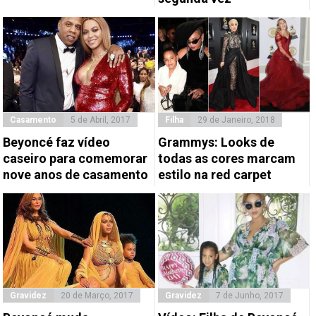
Casamento
5 de Abril, 2017
Filha
29 de Janeiro, 2018
Beyoncé faz vídeo
Grammys: Looks de
caseiro para comemorar
todas as cores marcam
nove anos de casamento
estilo na red carpet
Gravidez
20 de Março, 2017
Gravidez
7 de Junho, 2017