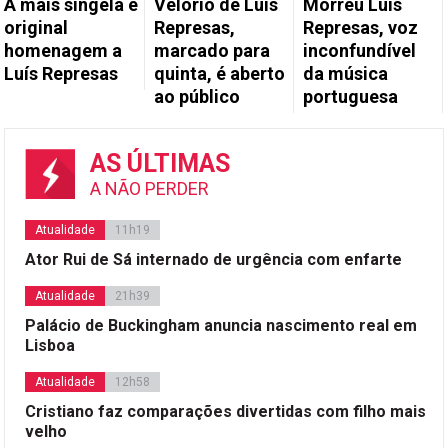
A mais singela e
Velório de Luís
Morreu Luís
original
Represas,
Represas, voz
homenagem a
marcado para
inconfundível
Luís Represas
quinta, é aberto
da música
ao público
portuguesa
AS ÚLTIMAS
A NÃO PERDER
Atualidade
11h19
Ator Rui de Sá internado de urgência com enfarte
Atualidade
21h39
Palácio de Buckingham anuncia nascimento real em
Lisboa
Atualidade
12h58
Cristiano faz comparações divertidas com filho mais
velho