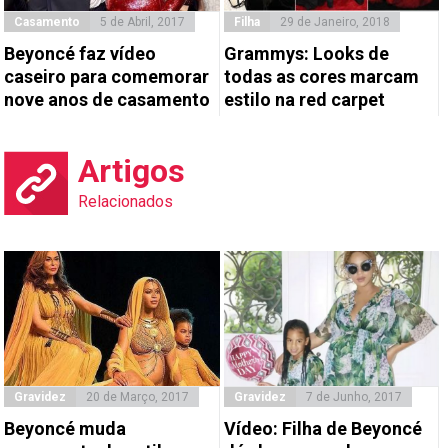
Casamento
5 de Abril, 2017
Filha
29 de Janeiro, 2018
Beyoncé faz vídeo
Grammys: Looks de
caseiro para comemorar
todas as cores marcam
nove anos de casamento
estilo na red carpet
Artigos
Relacionados
Gravidez
20 de Março, 2017
Gravidez
7 de Junho, 2017
Beyoncé muda
Vídeo: Filha de Beyoncé