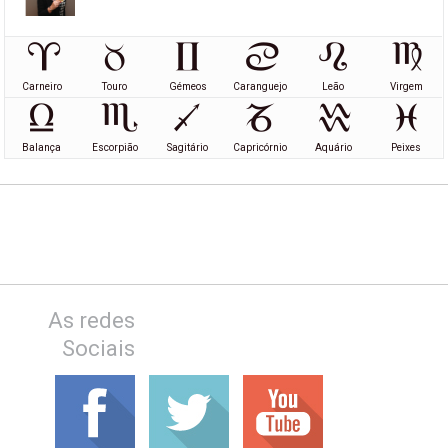
Carneiro
Touro
Gémeos
Caranguejo
Leão
Virgem
Balança
Escorpião
Sagitário
Capricórnio
Aquário
Peixes
As redes
Sociais