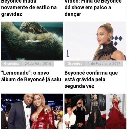
Beyoncé muda
Vídeo: Filha de Beyoncé
novamente de estilo na
dá show em palco a
gravidez
dançar
Gravidez
24 de Abril, 2016
Gravidez
1 de Fevereiro, 2017
“Lemonade”: o novo
Beyoncé confirma que
álbum de Beyoncé já saiu
está grávida pela
segunda vez