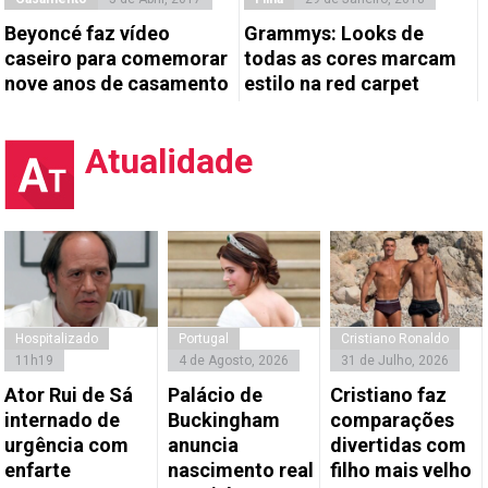
Beyoncé faz vídeo
Grammys: Looks de
caseiro para comemorar
todas as cores marcam
nove anos de casamento
estilo na red carpet
Atualidade
Hospitalizado
Portugal
Cristiano Ronaldo
11h19
4 de Agosto, 2026
31 de Julho, 2026
Ator Rui de Sá
Palácio de
Cristiano faz
internado de
Buckingham
comparações
urgência com
anuncia
divertidas com
enfarte
nascimento real
filho mais velho