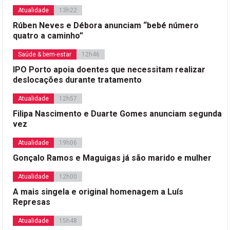
Atualidade
13h22
Rúben Neves e Débora anunciam “bebé número
quatro a caminho”
Saúde & bem-estar
12h46
IPO Porto apoia doentes que necessitam realizar
deslocações durante tratamento
Atualidade
12h57
Filipa Nascimento e Duarte Gomes anunciam segunda
vez
Atualidade
19h06
Gonçalo Ramos e Maguigas já são marido e mulher
Atualidade
12h00
A mais singela e original homenagem a Luís
Represas
Atualidade
15h48