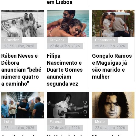
em Lisboa
Gravidez
Gravidez
Casamento
28 de Julho, 2026
27 de Julho, 2026
25 de Julho, 2026
Rúben Neves e
Filipa
Gonçalo Ramos
Débora
Nascimento e
e Maguigas já
anunciam “bebé
Duarte Gomes
são marido e
número quatro
anunciam
mulher
a caminho”
segunda vez
Luto
Funeral
Morte
23 de Julho, 2026
22 de Julho, 2026
22 de Julho, 2026