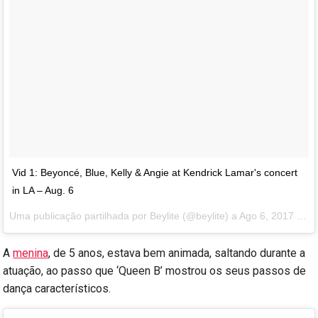
Vid 1: Beyoncé, Blue, Kelly & Angie at Kendrick Lamar's concert
in LA – Aug. 6
Uma publicação partilhada por Beylite (@beylite) a
Ago 6, 2017 às 11:52 PDT
A
menina
, de 5 anos, estava bem animada, saltando durante a
atuação, ao passo que ‘Queen B’ mostrou os seus passos de
dança característicos.