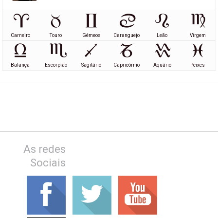
Carneiro
Touro
Gémeos
Caranguejo
Leão
Virgem
Balança
Escorpião
Sagitário
Capricórnio
Aquário
Peixes
As redes
Sociais