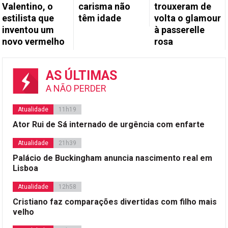
Valentino, o
carisma não
trouxeram de
estilista que
têm idade
volta o glamour
inventou um
à passerelle
novo vermelho
rosa
AS ÚLTIMAS
A NÃO PERDER
Atualidade
11h19
Ator Rui de Sá internado de urgência com enfarte
Atualidade
21h39
Palácio de Buckingham anuncia nascimento real em
Lisboa
Atualidade
12h58
Cristiano faz comparações divertidas com filho mais
velho