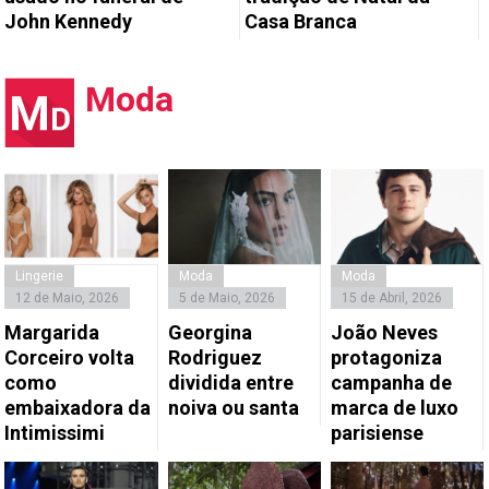
John Kennedy
Casa Branca
Moda
Lingerie
Moda
Moda
12 de Maio, 2026
5 de Maio, 2026
15 de Abril, 2026
Margarida
Georgina
João Neves
Corceiro volta
Rodriguez
protagoniza
como
dividida entre
campanha de
embaixadora da
noiva ou santa
marca de luxo
Intimissimi
parisiense