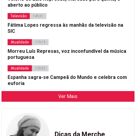
aberto ao público
Televisão
14h31
Fátima Lopes regressa às manhãs da televisão na
SIC
Atualidade
11h19
Morreu Luís Represas, voz inconfundível da música
portuguesa
Atualidade
12h33
Espanha sagra-se Campeã do Mundo e celebra com
euforia
Ver Mais
Dicas da Merche