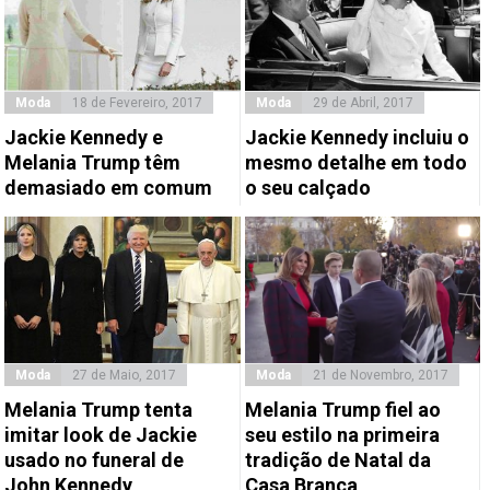
Moda
18 de Fevereiro, 2017
Moda
29 de Abril, 2017
Jackie Kennedy e
Jackie Kennedy incluiu o
Melania Trump têm
mesmo detalhe em todo
demasiado em comum
o seu calçado
Moda
27 de Maio, 2017
Moda
21 de Novembro, 2017
Melania Trump tenta
Melania Trump fiel ao
imitar look de Jackie
seu estilo na primeira
usado no funeral de
tradição de Natal da
John Kennedy
Casa Branca