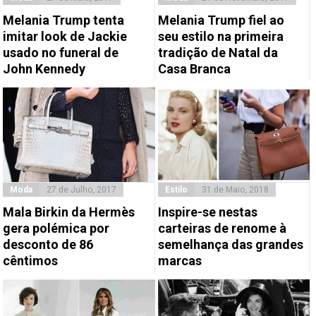
Melania Trump tenta
Melania Trump fiel ao
imitar look de Jackie
seu estilo na primeira
usado no funeral de
tradição de Natal da
John Kennedy
Casa Branca
Moda
27 de Julho, 2017
Estilo
31 de Maio, 2018
Mala Birkin da Hermès
Inspire-se nestas
gera polémica por
carteiras de renome à
desconto de 86
semelhança das grandes
cêntimos
marcas