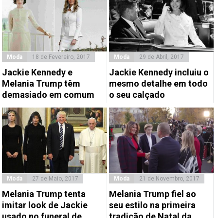
Moda
18 de Fevereiro, 2017
Moda
29 de Abril, 2017
Jackie Kennedy e
Jackie Kennedy incluiu o
Melania Trump têm
mesmo detalhe em todo
demasiado em comum
o seu calçado
Moda
27 de Maio, 2017
Moda
21 de Novembro, 2017
Melania Trump tenta
Melania Trump fiel ao
imitar look de Jackie
seu estilo na primeira
usado no funeral de
tradição de Natal da