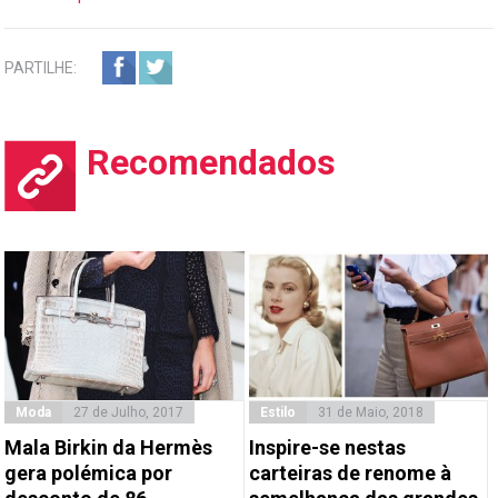
PARTILHE:
Recomendados
Moda
27 de Julho, 2017
Estilo
31 de Maio, 2018
Mala Birkin da Hermès
Inspire-se nestas
gera polémica por
carteiras de renome à