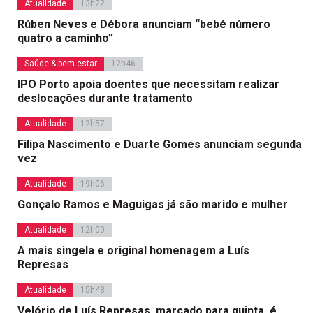
Atualidade
13h22
Rúben Neves e Débora anunciam “bebé número
quatro a caminho”
Saúde & bem-estar
12h46
IPO Porto apoia doentes que necessitam realizar
deslocações durante tratamento
Atualidade
12h57
Filipa Nascimento e Duarte Gomes anunciam segunda
vez
Atualidade
19h06
Gonçalo Ramos e Maguigas já são marido e mulher
Atualidade
12h00
A mais singela e original homenagem a Luís
Represas
Atualidade
15h48
Velório de Luís Represas, marcado para quinta, é