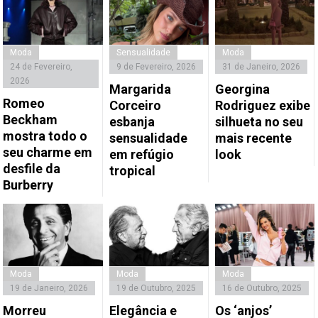
Moda
Sensualidade
Moda
24 de Fevereiro,
9 de Fevereiro, 2026
31 de Janeiro, 2026
2026
Margarida
Georgina
Romeo
Corceiro
Rodriguez exibe
Beckham
esbanja
silhueta no seu
mostra todo o
sensualidade
mais recente
seu charme em
em refúgio
look
desfile da
tropical
Burberry
Moda
Moda
Moda
19 de Janeiro, 2026
19 de Outubro, 2025
16 de Outubro, 2025
Morreu
Elegância e
Os ‘anjos’