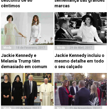
desconto de 86
semelhança das grandes
cêntimos
marcas
Moda
18 de Fevereiro, 2017
Moda
29 de Abril, 2017
Jackie Kennedy e
Jackie Kennedy incluiu o
Melania Trump têm
mesmo detalhe em todo
demasiado em comum
o seu calçado
Moda
27 de Maio, 2017
Moda
21 de Novembro, 2017