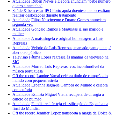
Atualidade
Rúben Neves e Débora anunciam “bebé número
quatro a caminho”
Saúde & bem-estar
IPO Porto apoia doentes que necessitam
realizar deslocações durante tratamento
Atualidade
Filipa Nascimento e Duarte Gomes anunciam
segunda vez
Atualidade
Gonçalo Ramos e Maguigas já são marido e
mulher
Atualidade
A mais singela e original homenagem a Luís
Represas
Atualidade
Velório de Luís Represas, marcado para quinta, é
aberto ao público
Televisão
Fátima Lopes regressa às manhãs da televisão na
SIC
Atualidade
Morreu Luís Represas, voz inconfundível da
música portuguesa
Off the record
Lamine Yamal celebra título de campeão do
mundo com pequena estrela
Atualidade
Espanha sagra-se Campeã do Mundo e celebra
com euforia
Atualidade
Estilista Miguel Vieira recupera de cirurgia a
cancro de pulmão
Atualidade
Família real festeja classificação de Espanha na
final do Mundial
Off the record
Jennifer Lopez transporta a magia da Dolce &