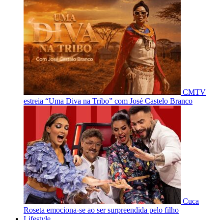
CMTV
estreia “Uma Diva na Tribo” com José Castelo Branco
Cuca
Roseta emociona-se ao ser surpreendida pelo filho
Lifestyle