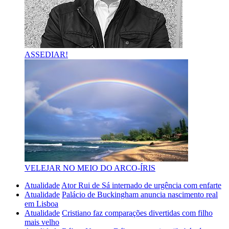
ASSEDIAR!
VELEJAR NO MEIO DO ARCO-ÍRIS
Atualidade
Ator Rui de Sá internado de urgência com enfarte
Atualidade
Palácio de Buckingham anuncia nascimento real
em Lisboa
Atualidade
Cristiano faz comparações divertidas com filho
mais velho