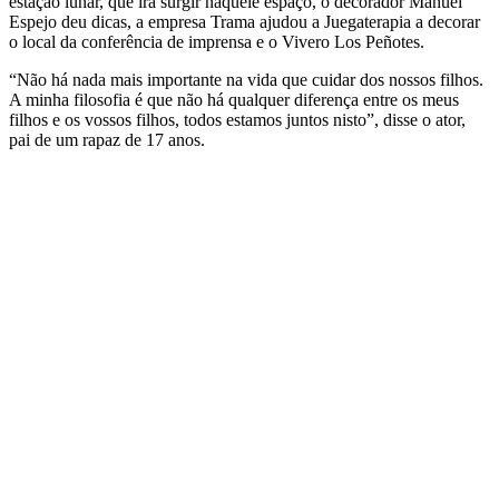
estação lunar, que irá surgir naquele espaço, o decorador Manuel
Espejo deu dicas, a empresa Trama ajudou a Juegaterapia a decorar
o local da conferência de imprensa e o Vivero Los Peñotes.
“Não há nada mais importante na vida que cuidar dos nossos filhos.
A minha filosofia é que não há qualquer diferença entre os meus
filhos e os vossos filhos, todos estamos juntos nisto”, disse o ator,
pai de um rapaz de 17 anos.