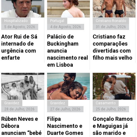
Hospitalizado
Portugal
Cristiano Ronaldo
5 de Agosto, 2026
4 de Agosto, 2026
31 de Julho, 2026
Ator Rui de Sá
Palácio de
Cristiano faz
internado de
Buckingham
comparações
urgência com
anuncia
divertidas com
enfarte
nascimento real
filho mais velho
em Lisboa
Gravidez
Gravidez
Casamento
28 de Julho, 2026
27 de Julho, 2026
25 de Julho, 2026
Rúben Neves e
Filipa
Gonçalo Ramos
Débora
Nascimento e
e Maguigas já
anunciam “bebé
Duarte Gomes
são marido e