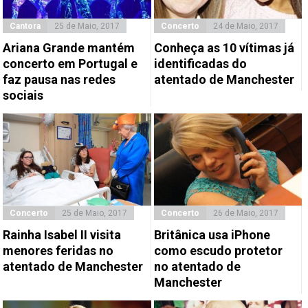
Cantora
25 de Maio, 2017
Concerto
24 de Maio, 2017
Ariana Grande mantém
Conheça as 10 vítimas já
concerto em Portugal e
identificadas do
faz pausa nas redes
atentado de Manchester
sociais
Concerto
25 de Maio, 2017
Concerto
26 de Maio, 2017
Rainha Isabel II visita
Britânica usa iPhone
menores feridas no
como escudo protetor
atentado de Manchester
no atentado de
Manchester