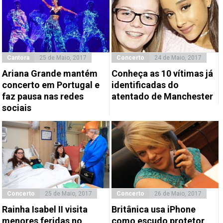
Cantora
25 de Maio, 2017
Concerto
24 de Maio, 2017
Ariana Grande mantém
Conheça as 10 vítimas já
concerto em Portugal e
identificadas do
faz pausa nas redes
atentado de Manchester
sociais
Concerto
25 de Maio, 2017
Concerto
26 de Maio, 2017
Rainha Isabel II visita
Britânica usa iPhone
menores feridas no
como escudo protetor