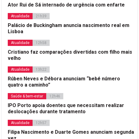
Ator Rui de Sá internado de urgência com enfarte
Atualidade
21h39
Palácio de Buckingham anuncia nascimento real em
Lisboa
Atualidade
12h58
Cristiano faz comparações divertidas com filho mais
velho
Atualidade
13h22
Rúben Neves e Débora anunciam “bebé número
quatro a caminho”
Saúde & bem-estar
12h46
IPO Porto apoia doentes que necessitam realizar
deslocações durante tratamento
Atualidade
12h57
Filipa Nascimento e Duarte Gomes anunciam segunda
vez