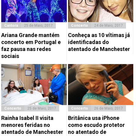
Cantora
25 de Maio, 2017
Concerto
24 de Maio, 2017
Ariana Grande mantém
Conheça as 10 vítimas já
concerto em Portugal e
identificadas do
faz pausa nas redes
atentado de Manchester
sociais
Concerto
25 de Maio, 2017
Concerto
26 de Maio, 2017
Rainha Isabel II visita
Britânica usa iPhone
menores feridas no
como escudo protetor
atentado de Manchester
no atentado de