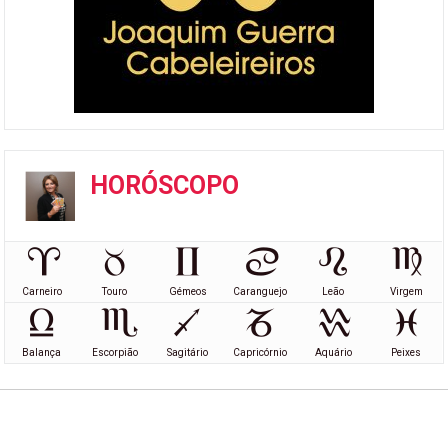
HORÓSCOPO
Carneiro
Touro
Gémeos
Caranguejo
Leão
Virgem
Balança
Escorpião
Sagitário
Capricórnio
Aquário
Peixes