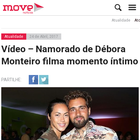
Atualidade
Ator Rui 
Atualidade
24 de Abril, 2017
Vídeo – Namorado de Débora
Monteiro filma momento íntimo
PARTILHE: