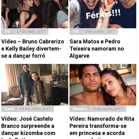
TVI
27 de Abril, 2017
TVI
4 de Junho, 2017
Vídeo – Bruno Cabrerizo
Sara Matos e Pedro
e Kelly Bailey divertem-
Teixeira namoram no
se a dançar forró
Algarve
Casal
17 de Julho, 2017
Namoro
4 de Junho, 2017
Vídeo: José Castelo
Vídeo: Namorado de Rita
Branco surpreende a
Pereira transforma-se
dançar kizomba com
em princesa e acorda