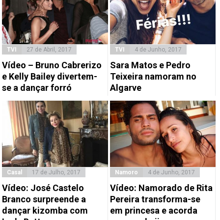
TVI
27 de Abril, 2017
TVI
4 de Junho, 2017
Vídeo – Bruno Cabrerizo
Sara Matos e Pedro
e Kelly Bailey divertem-
Teixeira namoram no
se a dançar forró
Algarve
Casal
17 de Julho, 2017
Namoro
4 de Junho, 2017
Vídeo: José Castelo
Vídeo: Namorado de Rita
Branco surpreende a
Pereira transforma-se
dançar kizomba com
em princesa e acorda