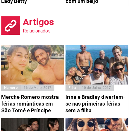
Lady Betty
com um beijo
Artigos
Relacionados
Namoro
16 de Maio, 2017
Filha
10 de Julho, 2017
Merche Romero mostra
Irina e Bradley divertem-
férias românticas em
se nas primeiras férias
São Tomé e Príncipe
sem a filha