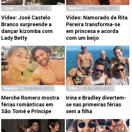
Casal
17 de Julho, 2017
Namoro
4 de Junho, 2017
Vídeo: José Castelo
Vídeo: Namorado de Rita
Branco surpreende a
Pereira transforma-se
dançar kizomba com
em princesa e acorda
Lady Betty
com um beijo
Namoro
16 de Maio, 2017
Filha
10 de Julho, 2017
Merche Romero mostra
Irina e Bradley divertem-
férias românticas em
se nas primeiras férias
São Tomé e Príncipe
sem a filha