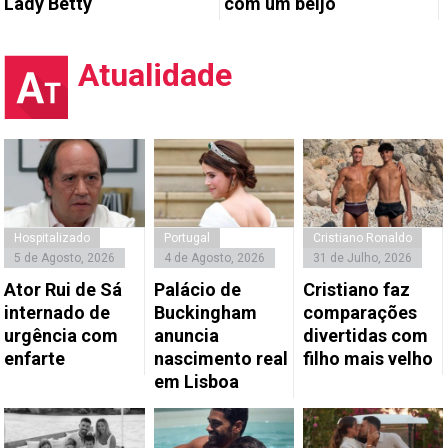
Lady Betty
com um beijo
Atualidade
Hospitalizado
Portugal
Cristiano Ronaldo
5 de Agosto, 2026
4 de Agosto, 2026
31 de Julho, 2026
Ator Rui de Sá
Palácio de
Cristiano faz
internado de
Buckingham
comparações
urgência com
anuncia
divertidas com
enfarte
nascimento real
filho mais velho
em Lisboa