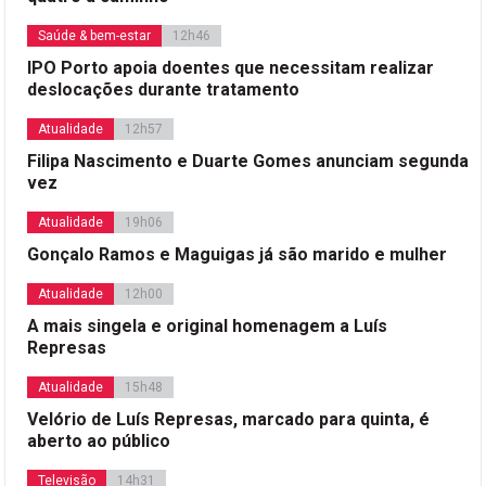
Saúde & bem-estar
12h46
IPO Porto apoia doentes que necessitam realizar
deslocações durante tratamento
Atualidade
12h57
Filipa Nascimento e Duarte Gomes anunciam segunda
vez
Atualidade
19h06
Gonçalo Ramos e Maguigas já são marido e mulher
Atualidade
12h00
A mais singela e original homenagem a Luís
Represas
Atualidade
15h48
Velório de Luís Represas, marcado para quinta, é
aberto ao público
Televisão
14h31