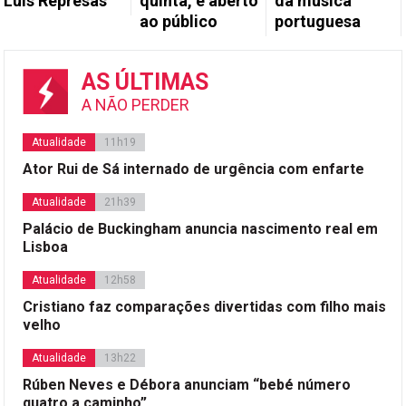
Luís Represas
quinta, é aberto
da música
ao público
portuguesa
AS ÚLTIMAS
A NÃO PERDER
Atualidade
11h19
Ator Rui de Sá internado de urgência com enfarte
Atualidade
21h39
Palácio de Buckingham anuncia nascimento real em
Lisboa
Atualidade
12h58
Cristiano faz comparações divertidas com filho mais
velho
Atualidade
13h22
Rúben Neves e Débora anunciam “bebé número
quatro a caminho”