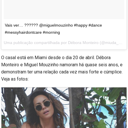
Vais ver… ?????? @miguelmouzinho #happy #dance
#messyhairdontcare #morning
Uma publicação compartilhada por Débora Monteiro (@miuda_do_norte) em
O casal está em Miami desde o dia 20 de abril. Débora
Monteiro e Miguel Mouzinho namoram há quase seis anos, e
demonstram ter uma relação cada vez mais forte e cúmplice.
Veja as fotos: