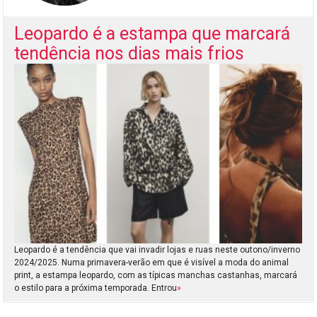
Leopardo é a estampa que marcará
tendência nos dias mais frios
Leopardo é a tendência que vai invadir lojas e ruas neste outono/inverno
2024/2025. Numa primavera-verão em que é visível a moda do animal
print, a estampa leopardo, com as típicas manchas castanhas, marcará
o estilo para a próxima temporada. Entrou
»