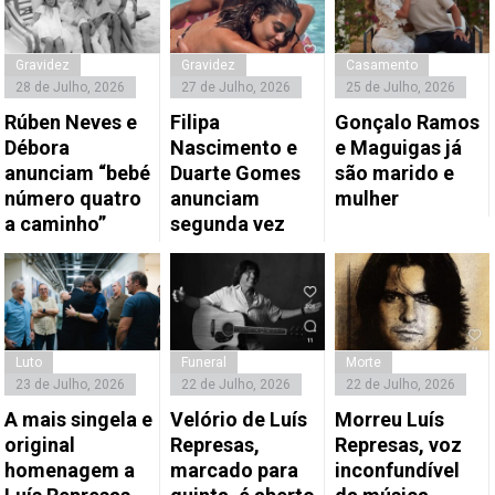
Gravidez
Gravidez
Casamento
28 de Julho, 2026
27 de Julho, 2026
25 de Julho, 2026
Rúben Neves e
Filipa
Gonçalo Ramos
Débora
Nascimento e
e Maguigas já
anunciam “bebé
Duarte Gomes
são marido e
número quatro
anunciam
mulher
a caminho”
segunda vez
Luto
Funeral
Morte
23 de Julho, 2026
22 de Julho, 2026
22 de Julho, 2026
A mais singela e
Velório de Luís
Morreu Luís
original
Represas,
Represas, voz
homenagem a
marcado para
inconfundível