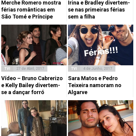
Merche Romero mostra
Irina e Bradley divertem-
férias românticas em
se nas primeiras férias
São Tomé e Príncipe
sem a filha
TVI
27 de Abril, 2017
TVI
4 de Junho, 2017
Vídeo – Bruno Cabrerizo
Sara Matos e Pedro
e Kelly Bailey divertem-
Teixeira namoram no
se a dançar forró
Algarve