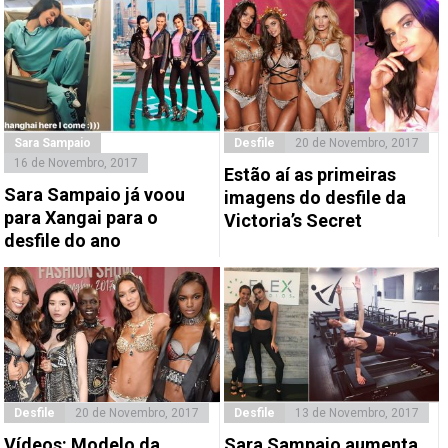
Sara Sampaio
Desfile
20 de Novembro, 2017
16 de Novembro, 2017
Estão aí as primeiras
Sara Sampaio já voou
imagens do desfile da
para Xangai para o
Victoria’s Secret
desfile do ano
Desfile
20 de Novembro, 2017
Desfile
13 de Novembro, 2017
Vídeos: Modelo da
Sara Sampaio aumenta