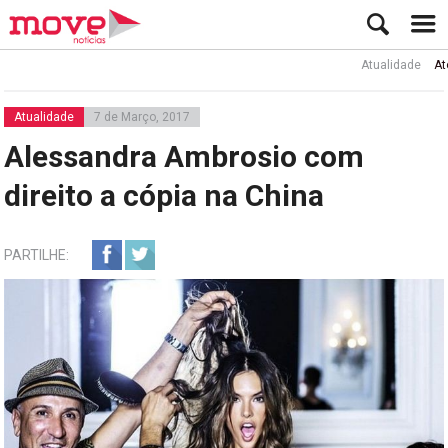
Atualidade
Ator Rui
Atualidade
7 de Março, 2017
Alessandra Ambrosio com
direito a cópia na China
PARTILHE: