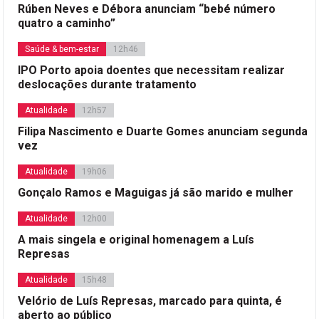
Rúben Neves e Débora anunciam “bebé número
quatro a caminho”
Saúde & bem-estar
12h46
IPO Porto apoia doentes que necessitam realizar
deslocações durante tratamento
Atualidade
12h57
Filipa Nascimento e Duarte Gomes anunciam segunda
vez
Atualidade
19h06
Gonçalo Ramos e Maguigas já são marido e mulher
Atualidade
12h00
A mais singela e original homenagem a Luís
Represas
Atualidade
15h48
Velório de Luís Represas, marcado para quinta, é
aberto ao público