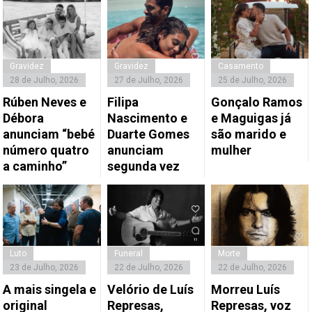
Gravidez
Gravidez
Casamento
28 de Julho, 2026
27 de Julho, 2026
25 de Julho, 2026
Rúben Neves e
Filipa
Gonçalo Ramos
Débora
Nascimento e
e Maguigas já
anunciam “bebé
Duarte Gomes
são marido e
número quatro
anunciam
mulher
a caminho”
segunda vez
Luto
Funeral
Morte
23 de Julho, 2026
22 de Julho, 2026
22 de Julho, 2026
A mais singela e
Velório de Luís
Morreu Luís
original
Represas,
Represas, voz