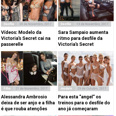
Desfile
20 de Novembro, 2017
Desfile
13 de Novembro, 2017
Vídeos: Modelo da
Sara Sampaio aumenta
Victoria’s Secret cai na
ritmo para desfile da
passerelle
Victoria’s Secret
Filha
21 de Novembro, 2017
modelo
29 de Outubro, 2017
Alessandra Ambrosio
Para esta “angel” os
deixa de ser anjo e a filha
treinos para o desfile do
é que rouba atenções
ano já começaram