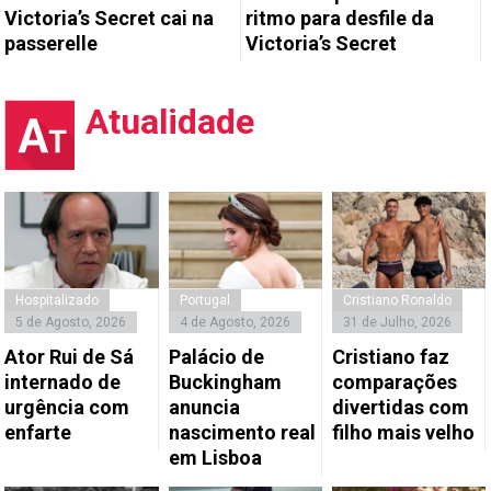
Victoria’s Secret cai na
ritmo para desfile da
passerelle
Victoria’s Secret
Atualidade
Hospitalizado
Portugal
Cristiano Ronaldo
5 de Agosto, 2026
4 de Agosto, 2026
31 de Julho, 2026
Ator Rui de Sá
Palácio de
Cristiano faz
internado de
Buckingham
comparações
urgência com
anuncia
divertidas com
enfarte
nascimento real
filho mais velho
em Lisboa