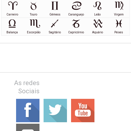
Carneiro
Touro
Gémeos
Caranguejo
Leão
Virgem
Balança
Escorpião
Sagitário
Capricórnio
Aquário
Peixes
As redes
Sociais