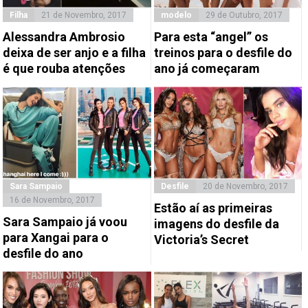
Filha
21 de Novembro, 2017
modelo
29 de Outubro, 2017
Alessandra Ambrosio
Para esta “angel” os
deixa de ser anjo e a filha
treinos para o desfile do
é que rouba atenções
ano já começaram
Sara Sampaio
Desfile
20 de Novembro, 2017
16 de Novembro, 2017
Estão aí as primeiras
Sara Sampaio já voou
imagens do desfile da
para Xangai para o
Victoria’s Secret
desfile do ano