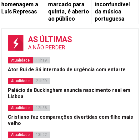
homenagem a
marcado para
inconfundível
Luís Represas
quinta, é aberto
da música
ao público
portuguesa
AS ÚLTIMAS
A NÃO PERDER
Atualidade
11h19
Ator Rui de Sá internado de urgência com enfarte
Atualidade
21h39
Palácio de Buckingham anuncia nascimento real em
Lisboa
Atualidade
12h58
Cristiano faz comparações divertidas com filho mais
velho
Atualidade
13h22