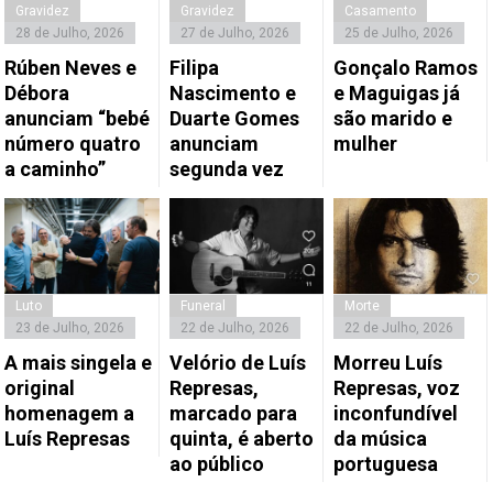
Gravidez
Gravidez
Casamento
28 de Julho, 2026
27 de Julho, 2026
25 de Julho, 2026
Rúben Neves e
Filipa
Gonçalo Ramos
Débora
Nascimento e
e Maguigas já
anunciam “bebé
Duarte Gomes
são marido e
número quatro
anunciam
mulher
a caminho”
segunda vez
Luto
Funeral
Morte
23 de Julho, 2026
22 de Julho, 2026
22 de Julho, 2026
A mais singela e
Velório de Luís
Morreu Luís
original
Represas,
Represas, voz
homenagem a
marcado para
inconfundível
Luís Represas
quinta, é aberto
da música
ao público
portuguesa