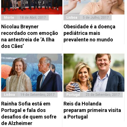
Morte
18 de Abril, 2017
Lisboa
5 de Julho, 2017
Nicolau Breyner
Obesidade é a doença
recordado com emoção
pediátrica mais
na antestreia de ‘A Ilha
prevalente no mundo
dos Cães’
Lisboa
19 de Setembro, 2017
Portugal
25 de Setembro, 2017
Rainha Sofia está em
Reis da Holanda
Portugal e fala dos
preparam primeira visita
desafios de quem sofre
a Portugal
de Alzheimer