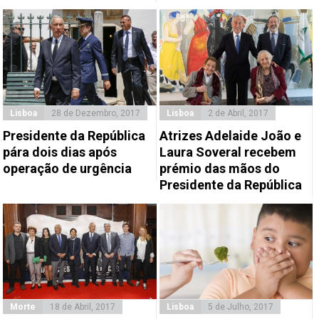
Lisboa
28 de Dezembro, 2017
Lisboa
2 de Abril, 2017
Presidente da República
Atrizes Adelaide João e
pára dois dias após
Laura Soveral recebem
operação de urgência
prémio das mãos do
Presidente da República
Morte
18 de Abril, 2017
Lisboa
5 de Julho, 2017