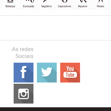
Balança
Escorpião
Sagitário
Capricórnio
Aquário
Peixes
As redes
Sociais