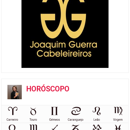
HORÓSCOPO
Carneiro
Touro
Gémeos
Caranguejo
Leão
Virgem