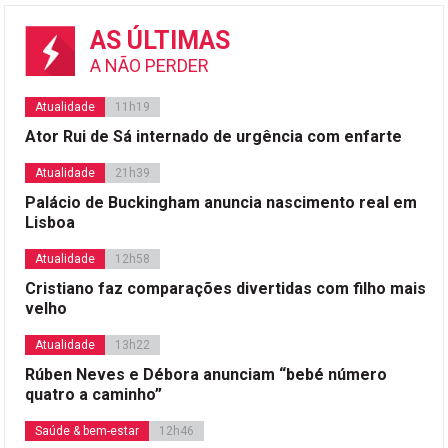
AS ÚLTIMAS
A NÃO PERDER
Atualidade
11h19
Ator Rui de Sá internado de urgência com enfarte
Atualidade
21h39
Palácio de Buckingham anuncia nascimento real em
Lisboa
Atualidade
12h58
Cristiano faz comparações divertidas com filho mais
velho
Atualidade
13h22
Rúben Neves e Débora anunciam “bebé número
quatro a caminho”
Saúde & bem-estar
12h46