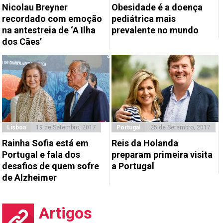
Nicolau Breyner
Obesidade é a doença
recordado com emoção
pediátrica mais
na antestreia de ‘A Ilha
prevalente no mundo
dos Cães’
Lisboa
19 de Setembro, 2017
Portugal
25 de Setembro, 2017
Rainha Sofia está em
Reis da Holanda
Portugal e fala dos
preparam primeira visita
desafios de quem sofre
a Portugal
de Alzheimer
Artigos