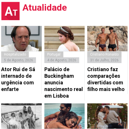
Atualidade
Hospitalizado
Portugal
Cristiano Ronaldo
5 de Agosto, 2026
4 de Agosto, 2026
31 de Julho, 2026
Ator Rui de Sá
Palácio de
Cristiano faz
internado de
Buckingham
comparações
urgência com
anuncia
divertidas com
enfarte
nascimento real
filho mais velho
em Lisboa