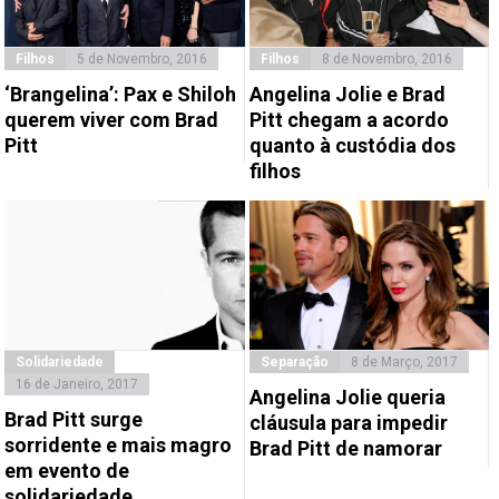
Filhos
5 de Novembro, 2016
Filhos
8 de Novembro, 2016
‘Brangelina’: Pax e Shiloh
Angelina Jolie e Brad
querem viver com Brad
Pitt chegam a acordo
Pitt
quanto à custódia dos
filhos
Solidariedade
Separação
8 de Março, 2017
16 de Janeiro, 2017
Angelina Jolie queria
Brad Pitt surge
cláusula para impedir
sorridente e mais magro
Brad Pitt de namorar
em evento de
solidariedade