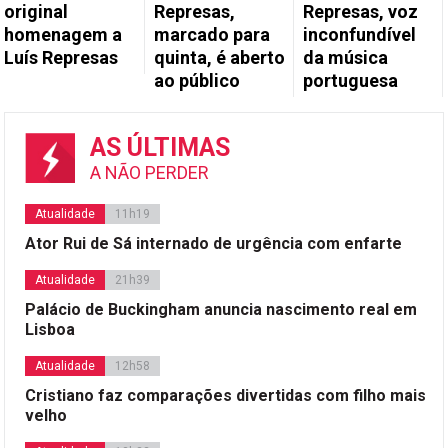
original
Represas,
Represas, voz
homenagem a
marcado para
inconfundível
Luís Represas
quinta, é aberto
da música
ao público
portuguesa
AS ÚLTIMAS
A NÃO PERDER
Atualidade
11h19
Ator Rui de Sá internado de urgência com enfarte
Atualidade
21h39
Palácio de Buckingham anuncia nascimento real em
Lisboa
Atualidade
12h58
Cristiano faz comparações divertidas com filho mais
velho