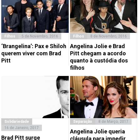
Filhos
5 de Novembro, 2016
Filhos
8 de Novembro, 2016
‘Brangelina’: Pax e Shiloh
Angelina Jolie e Brad
querem viver com Brad
Pitt chegam a acordo
Pitt
quanto à custódia dos
filhos
Solidariedade
Separação
8 de Março, 2017
16 de Janeiro, 2017
Angelina Jolie queria
Brad Pitt surge
cláusula para impedir