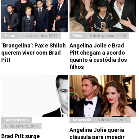
Filhos
5 de Novembro, 2016
Filhos
8 de Novembro, 2016
‘Brangelina’: Pax e Shiloh
Angelina Jolie e Brad
querem viver com Brad
Pitt chegam a acordo
Pitt
quanto à custódia dos
filhos
Solidariedade
Separação
8 de Março, 2017
16 de Janeiro, 2017
Angelina Jolie queria
Brad Pitt surge
cláusula para impedir