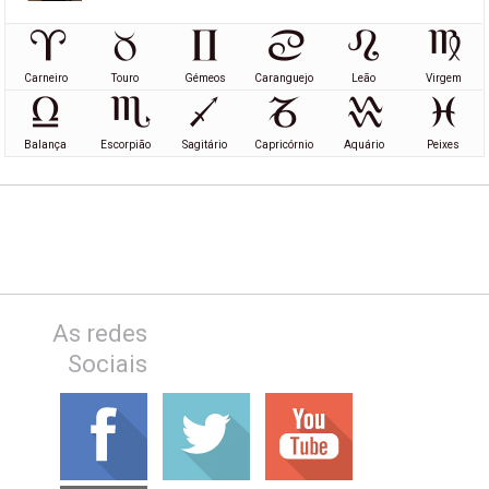
Carneiro
Touro
Gémeos
Caranguejo
Leão
Virgem
Balança
Escorpião
Sagitário
Capricórnio
Aquário
Peixes
As redes
Sociais