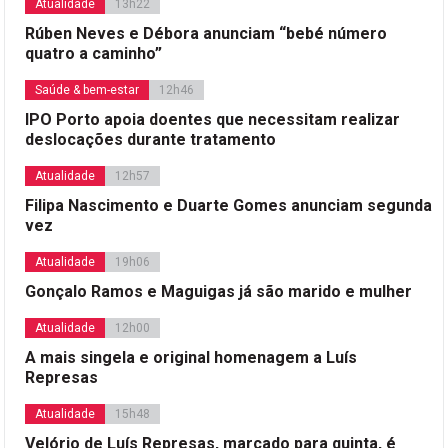
Atualidade
13h22
Rúben Neves e Débora anunciam “bebé número
quatro a caminho”
Saúde & bem-estar
12h46
IPO Porto apoia doentes que necessitam realizar
deslocações durante tratamento
Atualidade
12h57
Filipa Nascimento e Duarte Gomes anunciam segunda
vez
Atualidade
19h06
Gonçalo Ramos e Maguigas já são marido e mulher
Atualidade
12h00
A mais singela e original homenagem a Luís
Represas
Atualidade
15h48
Velório de Luís Represas, marcado para quinta, é