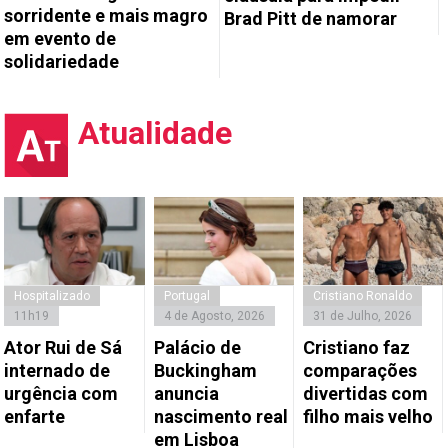
sorridente e mais magro
Brad Pitt de namorar
em evento de
solidariedade
Atualidade
Hospitalizado
Portugal
Cristiano Ronaldo
11h19
4 de Agosto, 2026
31 de Julho, 2026
Ator Rui de Sá
Palácio de
Cristiano faz
internado de
Buckingham
comparações
urgência com
anuncia
divertidas com
enfarte
nascimento real
filho mais velho
em Lisboa