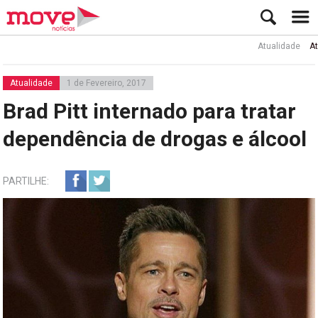
Atualidade
Ator R
Atualidade
1 de Fevereiro, 2017
Brad Pitt internado para tratar
dependência de drogas e álcool
PARTILHE: