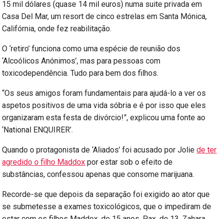
15 mil dólares (quase 14 mil euros) numa suite privada em
Casa Del Mar, um resort de cinco estrelas em Santa Mónica,
Califórnia, onde fez reabilitação.
O ‘retiro’ funciona como uma espécie de reunião dos
‘Alcoólicos Anónimos’, mas para pessoas com
toxicodependência. Tudo para bem dos filhos.
“Os seus amigos foram fundamentais para ajudá-lo a ver os
aspetos positivos de uma vida sóbria e é por isso que eles
organizaram esta festa de divórcio!”, explicou uma fonte ao
‘National ENQUIRER’.
Quando o protagonista de ‘Aliados’ foi acusado por Jolie
de ter
agredido o filho Maddox
por estar sob o efeito de
substâncias, confessou apenas que consome marijuana.
Recorde-se que depois da separação foi exigido ao ator que
se submetesse a exames toxicológicos, que o impediram de
estar com os filhos Maddox, de 15 anos, Pax, de 13, Zahara,