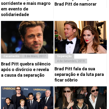
sorridente e mais magro
Brad Pitt de namorar
em evento de
solidariedade
Casamento
3 de Maio, 2017
Separação
4 de Setembro, 2019
Brad Pitt quebra silêncio
Brad Pitt fala da sua
após o divórcio e revela
separação e da luta para
a causa da separação
ficar sóbrio