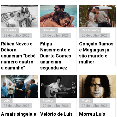
Gravidez
Gravidez
Casamento
28 de Julho, 2026
27 de Julho, 2026
25 de Julho, 2026
Rúben Neves e
Filipa
Gonçalo Ramos
Débora
Nascimento e
e Maguigas já
anunciam “bebé
Duarte Gomes
são marido e
número quatro
anunciam
mulher
a caminho”
segunda vez
Luto
Funeral
Morte
23 de Julho, 2026
22 de Julho, 2026
22 de Julho, 2026
A mais singela e
Velório de Luís
Morreu Luís