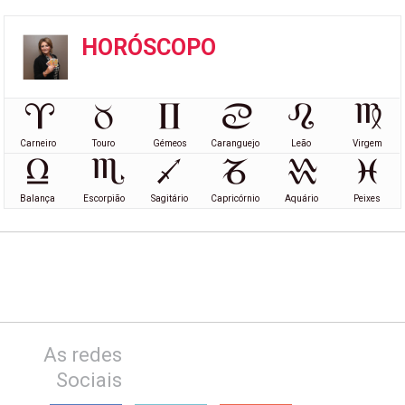
HORÓSCOPO
Carneiro
Touro
Gémeos
Caranguejo
Leão
Virgem
Balança
Escorpião
Sagitário
Capricórnio
Aquário
Peixes
As redes
Sociais