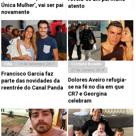
Única Mulher’, vai ser pai
atento
novamente
Filha
19 de Setembro, 2017
Cristiano Ronaldo
27 de Janeiro, 2018
Francisco Garcia faz
Dolores Aveiro refugia-
parte das novidades da
se na fé no dia em que
reentrée do Canal Panda
CR7 e Georgina
celebram