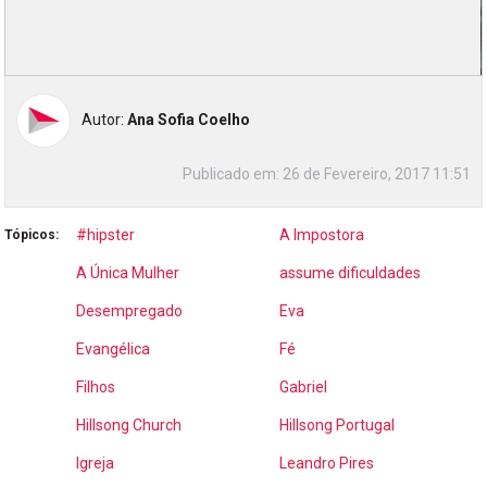
Autor:
Ana Sofia Coelho
Publicado em:
26 de Fevereiro, 2017 11:51
#hipster
A Impostora
Tópicos:
A Única Mulher
assume dificuldades
Desempregado
Eva
Evangélica
Fé
Filhos
Gabriel
Hillsong Church
Hillsong Portugal
Igreja
Leandro Pires