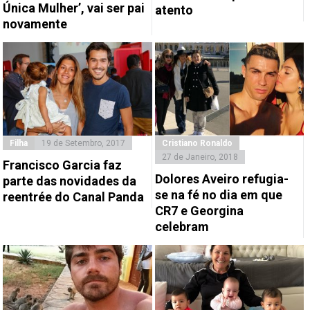
Única Mulher’, vai ser pai
atento
novamente
Filha
19 de Setembro, 2017
Cristiano Ronaldo
27 de Janeiro, 2018
Francisco Garcia faz
Dolores Aveiro refugia-
parte das novidades da
se na fé no dia em que
reentrée do Canal Panda
CR7 e Georgina
celebram