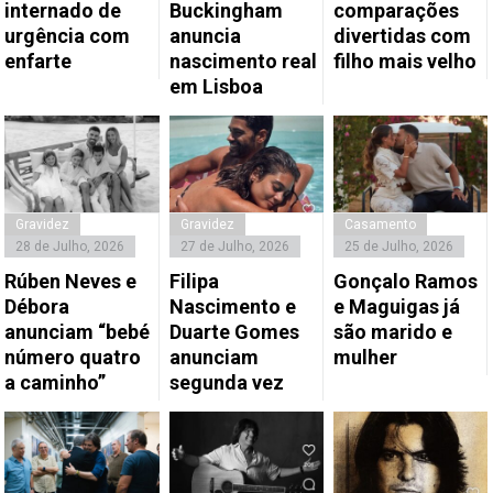
internado de
Buckingham
comparações
urgência com
anuncia
divertidas com
enfarte
nascimento real
filho mais velho
em Lisboa
Gravidez
Gravidez
Casamento
28 de Julho, 2026
27 de Julho, 2026
25 de Julho, 2026
Rúben Neves e
Filipa
Gonçalo Ramos
Débora
Nascimento e
e Maguigas já
anunciam “bebé
Duarte Gomes
são marido e
número quatro
anunciam
mulher
a caminho”
segunda vez