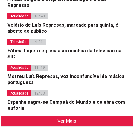
Represas
Atualidade
15h48
Velório de Luís Represas, marcado para quinta, é
aberto ao público
Televisão
14h31
Fátima Lopes regressa às manhãs da televisão na
SIC
Atualidade
11h19
Morreu Luís Represas, voz inconfundível da música
portuguesa
Atualidade
12h33
Espanha sagra-se Campeã do Mundo e celebra com
euforia
Ver Mais