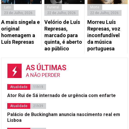
Luto
Funeral
Morte
23 de Julho, 2026
22 de Julho, 2026
22 de Julho, 2026
A mais singela e
Velório de Luís
Morreu Luís
original
Represas,
Represas, voz
homenagem a
marcado para
inconfundível
Luís Represas
quinta, é aberto
da música
ao público
portuguesa
AS ÚLTIMAS
A NÃO PERDER
Atualidade
11h19
Ator Rui de Sá internado de urgência com enfarte
Atualidade
21h39
Palácio de Buckingham anuncia nascimento real em
Lisboa