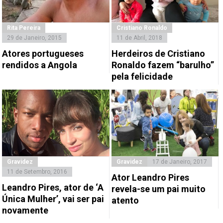
Rita Pereira
Cristiano Ronaldo
29 de Janeiro, 2015
11 de Abril, 2018
Atores portugueses
Herdeiros de Cristiano
rendidos a Angola
Ronaldo fazem “barulho”
pela felicidade
Gravidez
Gravidez
17 de Janeiro, 2017
11 de Setembro, 2016
Ator Leandro Pires
Leandro Pires, ator de ‘A
revela-se um pai muito
Única Mulher’, vai ser pai
atento
novamente