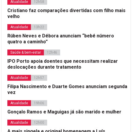
Atualidade
12h58
Cristiano faz comparações divertidas com filho mais
velho
Atualidade
13h22
Rúben Neves e Débora anunciam “bebé número
quatro a caminho”
Saúde & bem-estar
12h46
IPO Porto apoia doentes que necessitam realizar
deslocações durante tratamento
Atualidade
12h57
Filipa Nascimento e Duarte Gomes anunciam segunda
vez
Atualidade
19h06
Gonçalo Ramos e Maguigas já são marido e mulher
Atualidade
12h00
A mais singela e original homenagem a Luís