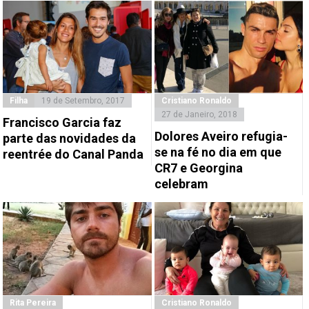
Filha
19 de Setembro, 2017
Cristiano Ronaldo
27 de Janeiro, 2018
Francisco Garcia faz
Dolores Aveiro refugia-
parte das novidades da
se na fé no dia em que
reentrée do Canal Panda
CR7 e Georgina
celebram
Rita Pereira
Cristiano Ronaldo