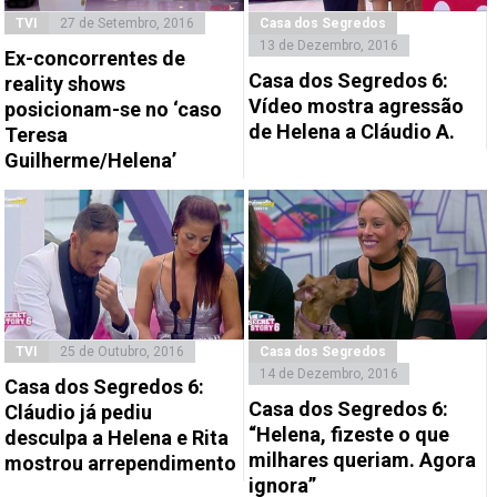
TVI
27 de Setembro, 2016
Casa dos Segredos
13 de Dezembro, 2016
Ex-concorrentes de
Casa dos Segredos 6:
reality shows
Vídeo mostra agressão
posicionam-se no ‘caso
de Helena a Cláudio A.
Teresa
Guilherme/Helena’
TVI
25 de Outubro, 2016
Casa dos Segredos
14 de Dezembro, 2016
Casa dos Segredos 6:
Casa dos Segredos 6:
Cláudio já pediu
“Helena, fizeste o que
desculpa a Helena e Rita
milhares queriam. Agora
mostrou arrependimento
ignora”