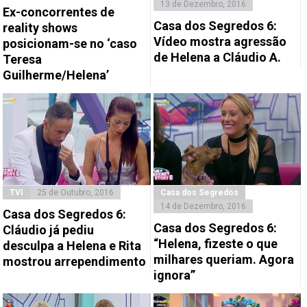
13 de Dezembro, 2016
Ex-concorrentes de
Casa dos Segredos 6:
reality shows
Vídeo mostra agressão
posicionam-se no ‘caso
de Helena a Cláudio A.
Teresa
Guilherme/Helena’
TVI
25 de Outubro, 2016
Casa dos Segredos
14 de Dezembro, 2016
Casa dos Segredos 6:
Casa dos Segredos 6:
Cláudio já pediu
“Helena, fizeste o que
desculpa a Helena e Rita
milhares queriam. Agora
mostrou arrependimento
ignora”