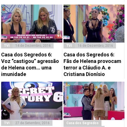
TVI
14 de Dezembro, 2016
TVI
16 de Dezembro, 2016
Casa dos Segredos 6:
Casa dos Segredos 6:
Voz “castigou” agressão
Fãs de Helena provocam
de Helena com… uma
terror a Cláudio A. e
imunidade
Cristiana Dionísio
TVI
27 de Setembro, 2016
Casa dos Segredos