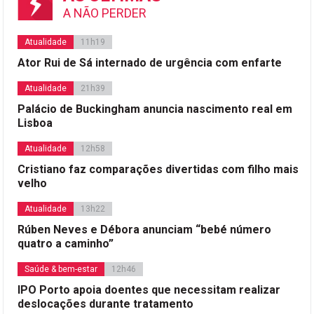
A NÃO PERDER
Atualidade
11h19
Ator Rui de Sá internado de urgência com enfarte
Atualidade
21h39
Palácio de Buckingham anuncia nascimento real em
Lisboa
Atualidade
12h58
Cristiano faz comparações divertidas com filho mais
velho
Atualidade
13h22
Rúben Neves e Débora anunciam “bebé número
quatro a caminho”
Saúde & bem-estar
12h46
IPO Porto apoia doentes que necessitam realizar
deslocações durante tratamento