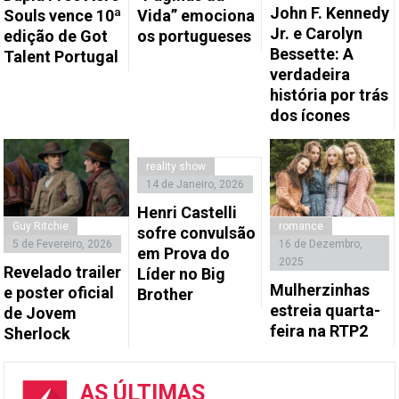
John F. Kennedy
Souls vence 10ª
Vida” emociona
Jr. e Carolyn
edição de Got
os portugueses
Bessette: A
Talent Portugal
verdadeira
história por trás
dos ícones
reality show
14 de Janeiro, 2026
Henri Castelli
Guy Ritchie
romance
sofre convulsão
5 de Fevereiro, 2026
16 de Dezembro,
em Prova do
2025
Revelado trailer
Líder no Big
Mulherzinhas
e poster oficial
Brother
estreia quarta-
de Jovem
feira na RTP2
Sherlock
AS ÚLTIMAS