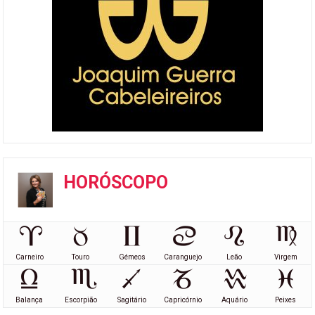
HORÓSCOPO
Carneiro
Touro
Gémeos
Caranguejo
Leão
Virgem
Balança
Escorpião
Sagitário
Capricórnio
Aquário
Peixes