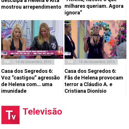
desculpa a Helena e Rita
milhares queriam. Agora
mostrou arrependimento
ignora”
TVI
14 de Dezembro, 2016
TVI
16 de Dezembro, 2016
Casa dos Segredos 6:
Casa dos Segredos 6:
Voz “castigou” agressão
Fãs de Helena provocam
de Helena com… uma
terror a Cláudio A. e
imunidade
Cristiana Dionísio
Televisão