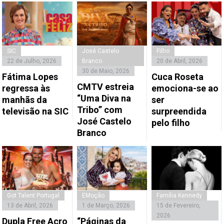
SIC
José Castelo
Filho
22 de Julho, 2026
Branco
20 de Abril, 2026
30 de Maio, 2026
Fátima Lopes
Cuca Roseta
CMTV estreia
regressa às
emociona-se ao
“Uma Diva na
manhãs da
ser
Tribo” com
televisão na SIC
surpreendida
José Castelo
pelo filho
Branco
Got Talent Portugal
EMoção
Família Kennedy
13 de Abril, 2026
1 de Março, 2026
15 de Fevereiro,
2026
Dupla Free Acro
“Páginas da