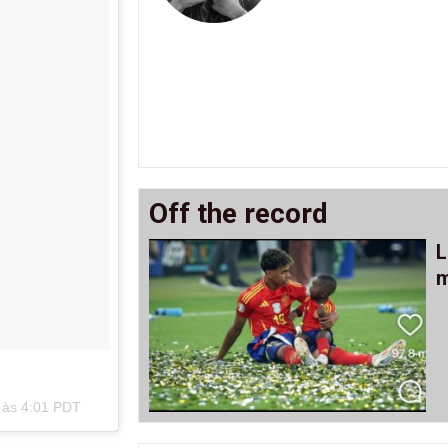
Off the record
L
m
 às 4:01 PDT