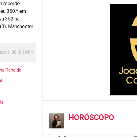
um recorde
seu 350.º em
va 352 na
 (3), Manchester
tubro, 2016 19:04
ano Ronaldo
l
de
HORÓSCOPO