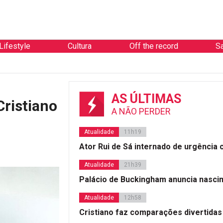
Lifestyle
Cultura
Off the record
S
AS ÚLTIMAS
Cristiano
A NÃO PERDER
Atualidade
11h19
Ator Rui de Sá internado de urgência
Atualidade
21h39
Palácio de Buckingham anuncia nasci
Atualidade
12h58
Cristiano faz comparações divertidas