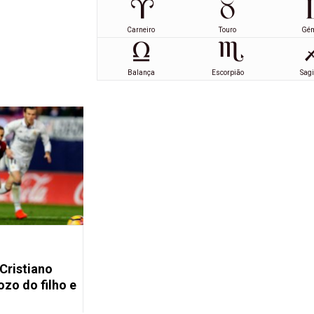
Carneiro
Touro
Gé
Balança
Escorpião
Sagi
 Cristiano
zo do filho e