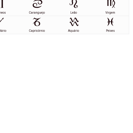
meos
Caranguejo
Leão
Virgem
tário
Capricórnio
Aquário
Peixes