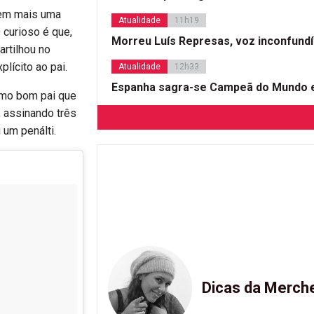
, em mais uma
Atualidade
11h19
 curioso é que,
Morreu Luís Represas, voz inconfund
artilhou no
lícito ao pai.
Atualidade
12h33
Espanha sagra-se Campeã do Mundo e
como bom pai que
, assinando três
 um penálti.
Dicas da Merch