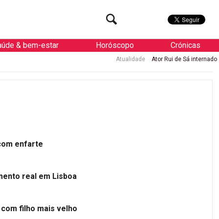
aúde & bem-estar
Horóscopo
Crónicas
Atualidade
Ator Rui de Sá internado de urgência com en
 com enfarte
mento real em Lisboa
 com filho mais velho