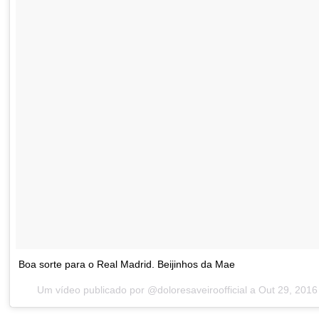
Boa sorte para o Real Madrid. Beijinhos da Mae
Um vídeo publicado por @doloresaveiroofficial a
Out 29, 2016