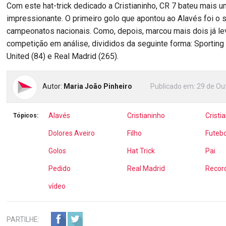
Com este hat-trick dedicado a Cristianinho, CR 7 bateu mais 
impressionante. O primeiro golo que apontou ao Alavés foi o 
campeonatos nacionais. Como, depois, marcou mais dois já le
competição em análise, divididos da seguinte forma: Sporting
United (84) e Real Madrid (265).
Autor:
Maria João Pinheiro
Publicado em:
29 de Ou
Alavés
Cristianinho
Cristi
Tópicos:
Dolores Aveiro
Filho
Futebo
Golos
Hat Trick
Pai
Pedido
Real Madrid
Recor
vídeo
PARTILHE: