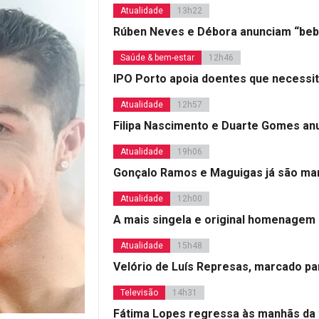
Atualidade
13h22
Rúben Neves e Débora anunciam “beb
Saúde & bem-estar
12h46
IPO Porto apoia doentes que necessi
Atualidade
12h57
Filipa Nascimento e Duarte Gomes a
Atualidade
19h06
Gonçalo Ramos e Maguigas já são mar
Atualidade
12h00
A mais singela e original homenagem
Atualidade
15h48
Velório de Luís Represas, marcado par
Televisão
14h31
Fátima Lopes regressa às manhãs da 